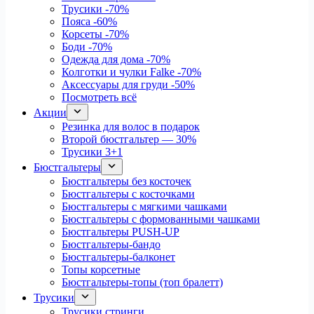
Трусики
-70%
Пояса
-60%
Корсеты
-70%
Боди
-70%
Одежда для дома
-70%
Колготки и чулки Falke
-70%
Аксессуары для груди
-50%
Посмотреть всё
Акции
Резинка для волос в подарок
Второй бюстгальтер — 30%
Трусики 3+1
Бюстгальтеры
Бюстгальтеры без косточек
Бюстгальтеры с косточками
Бюстгальтеры с мягкими чашками
Бюстгальтеры с формованными чашками
Бюстгальтеры PUSH-UP
Бюстгальтеры-бандо
Бюстгальтеры-балконет
Топы корсетные
Бюстгальтеры-топы (топ бралетт)
Трусики
Трусики стринги