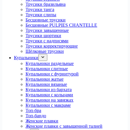
Трусики бразильяна
Трусики танга
Трусики слипы
Бесшовные трусики
Бесшовные PULPIES CHANTELLE
Трусики завышенные
Трусики шортики
Трусики с надписями
Трусики корректирующие
Шёлковые трусики
Купальники
Купальники раздельные
Купальники слитные
Купальники с фурнитурой
Купальники жатые
Купальники вязаные
Купальники из бархата
Купальники с кольцами
Купальники на завязках
Купальники с макраме
Топ-бра
Топ-бандо
Женские плавки
Женские плавки с завышенной талией