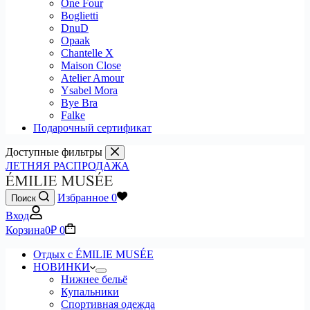
One Four
Boglietti
DnuD
Opaak
Chantelle X
Maison Close
Atelier Amour
Ysabel Mora
Bye Bra
Falke
Подарочный сертификат
Доступные фильтры
ЛЕТНЯЯ РАСПРОДАЖА
Избранное
0
Поиск
Вход
Корзина
0
₽
0
Отдых с ÉMILIE MUSÉE
НОВИНКИ
Нижнее бельё
Купальники
Спортивная одежда