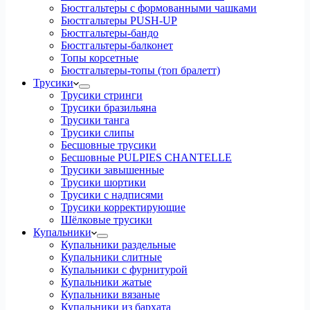
Бюстгальтеры с формованными чашками
Бюстгальтеры PUSH-UP
Бюстгальтеры-бандо
Бюстгальтеры-балконет
Топы корсетные
Бюстгальтеры-топы (топ бралетт)
Трусики
Трусики стринги
Трусики бразильяна
Трусики танга
Трусики слипы
Бесшовные трусики
Бесшовные PULPIES CHANTELLE
Трусики завышенные
Трусики шортики
Трусики с надписями
Трусики корректирующие
Шёлковые трусики
Купальники
Купальники раздельные
Купальники слитные
Купальники с фурнитурой
Купальники жатые
Купальники вязаные
Купальники из бархата