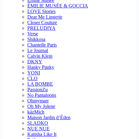
Emilie Musee
ÉMILIE MUSÉE & GOCCIA
LOVE Stories
Dear Me Lingerie
Closer Couture
PRELUDIYA
Verse
Shikkosa
Chantelle Paris
Le Journal
Calvin Klein
DKNY
Hanky Panky
YONI
CLO
LA BOMBE
PassionZu
No Pantaloons
Ohmymarr
Oh My Jolene
kázMich
Maison Jardin d’Éden
SLADKO
NUE NUE
Katisha Like It