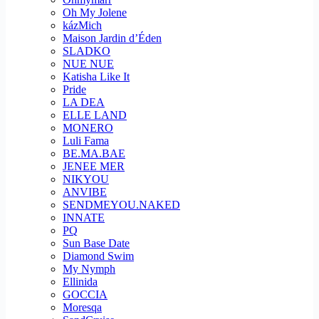
Oh My Jolene
kázMich
Maison Jardin d’Éden
SLADKO
NUE NUE
Katisha Like It
Pride
LA DEA
ELLE LAND
MONERO
Luli Fama
BE.MA.BAE
JENEE MER
NIKYOU
ANVIBE
SENDMEYOU.NAKED
INNATE
PQ
Sun Base Date
Diamond Swim
My Nymph
Ellinida
GOCCIA
Moresqa