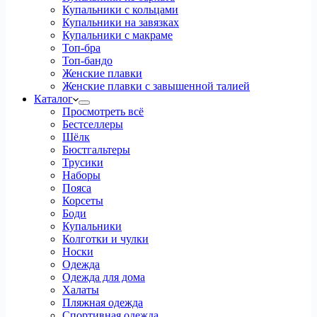
Купальники с кольцами
Купальники на завязках
Купальники с макраме
Топ-бра
Топ-бандо
Женские плавки
Женские плавки с завышенной талией
Каталог
Просмотреть всё
Бестселлеры
Шёлк
Бюстгальтеры
Трусики
Наборы
Пояса
Корсеты
Боди
Купальники
Колготки и чулки
Носки
Одежда
Одежда для дома
Халаты
Пляжная одежда
Спортивная одежда