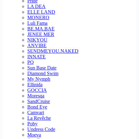
Pride
LA DEA
ELLE LAND
MONERO
Luli Fama
BE.MA.BAE
JENEE MER
NIKYOU
ANVIBE
SENDMEYOU.NAKED
INNATE
PQ
Sun Base Date
Diamond Swim
My Nymph
Ellinida
GOCCIA
Moresqa
SandCruise
Bond Eye
Camvari
La Revêche
Poby
Undress Code
Moeva