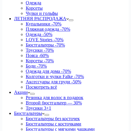
Одежда
Корсеты
Чулки и гольфы
ЛЕТНЯЯ РАСПРОДАЖА
Купальники
-70%
Пляжная одежда
-70%
Одежда
-50%
LOVE Stories
-70%
Бюстгальтеры
-70%
Трусики
-70%
Пояса
-60%
Корсеты
-70%
Боди
-70%
Одежда для дома
-70%
Колготки и чулки Falke
-70%
Аксессуары для груди
-50%
Посмотреть всё
Акции
Резинка для волос в подарок
Второй бюстгальтер — 30%
Трусики 3+1
Бюстгальтеры
Бюстгальтеры без косточек
Бюстгальтеры с косточками
Бюстгальтеры с мягкими чашками