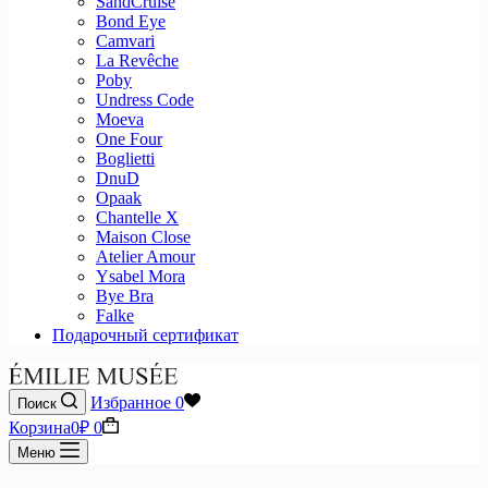
SandCruise
Bond Eye
Camvari
La Revêche
Poby
Undress Code
Moeva
One Four
Boglietti
DnuD
Opaak
Chantelle X
Maison Close
Atelier Amour
Ysabel Mora
Bye Bra
Falke
Подарочный сертификат
Избранное
0
Поиск
Корзина
0
₽
0
Меню