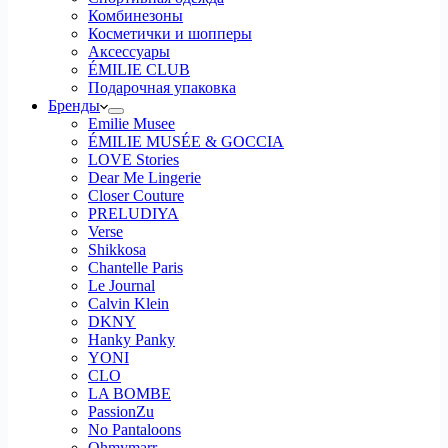
Комбинезоны
Косметички и шопперы
Аксессуары
ÉMILIE CLUB
Подарочная упаковка
Бренды
Emilie Musee
ÉMILIE MUSÉE & GOCCIA
LOVE Stories
Dear Me Lingerie
Closer Couture
PRELUDIYA
Verse
Shikkosa
Chantelle Paris
Le Journal
Calvin Klein
DKNY
Hanky Panky
YONI
CLO
LA BOMBE
PassionZu
No Pantaloons
Ohmymarr