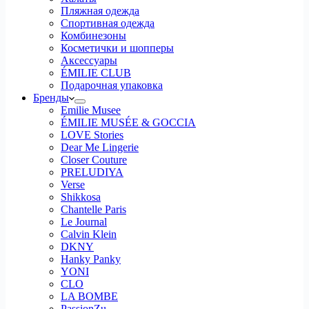
Пляжная одежда
Спортивная одежда
Комбинезоны
Косметички и шопперы
Аксессуары
ÉMILIE CLUB
Подарочная упаковка
Бренды
Emilie Musee
ÉMILIE MUSÉE & GOCCIA
LOVE Stories
Dear Me Lingerie
Closer Couture
PRELUDIYA
Verse
Shikkosa
Chantelle Paris
Le Journal
Calvin Klein
DKNY
Hanky Panky
YONI
CLO
LA BOMBE
PassionZu