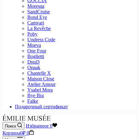
GOCCIA
Moresqa
SandCruise
Bond Eye
Camvari
La Revêche
Poby
Undress Code
Moeva
One Four
Boglietti
DnuD
Opaak
Chantelle X
Maison Close
Atelier Amour
Ysabel Mora
Bye Bra
Falke
Подарочный сертификат
Избранное
0
Поиск
Корзина
0
₽
0