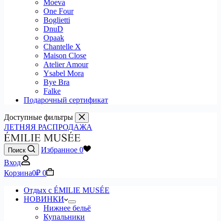
Moeva
One Four
Boglietti
DnuD
Opaak
Chantelle X
Maison Close
Atelier Amour
Ysabel Mora
Bye Bra
Falke
Подарочный сертификат
Доступные фильтры
ЛЕТНЯЯ РАСПРОДАЖА
Избранное
0
Поиск
Вход
Корзина
0
₽
0
Отдых с ÉMILIE MUSÉE
НОВИНКИ
Нижнее бельё
Купальники