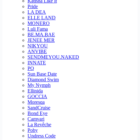
Katisha Like It
Pride
LA DEA
ELLE LAND
MONERO
Luli Fama
BE.MA.BAE
JENEE MER
NIKYOU
ANVIBE
SENDMEYOU.NAKED
INNATE
PQ
Sun Base Date
Diamond Swim
My Nymph
Ellinida
GOCCIA
Moresqa
SandCruise
Bond Eye
Camvari
La Revêche
Poby
Undress Code