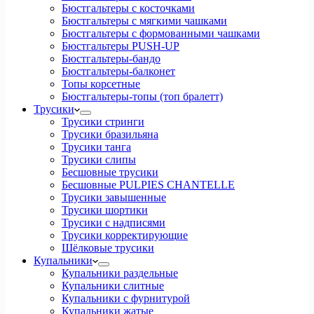
Бюстгальтеры с косточками
Бюстгальтеры с мягкими чашками
Бюстгальтеры с формованными чашками
Бюстгальтеры PUSH-UP
Бюстгальтеры-бандо
Бюстгальтеры-балконет
Топы корсетные
Бюстгальтеры-топы (топ бралетт)
Трусики
Трусики стринги
Трусики бразильяна
Трусики танга
Трусики слипы
Бесшовные трусики
Бесшовные PULPIES CHANTELLE
Трусики завышенные
Трусики шортики
Трусики с надписями
Трусики корректирующие
Шёлковые трусики
Купальники
Купальники раздельные
Купальники слитные
Купальники с фурнитурой
Купальники жатые