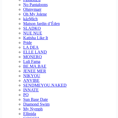
No Pantaloons
Ohmymarr
Oh My Jolene
kázMich
Maison Jardin d’Éden
SLADKO
NUE NUE
Katisha Like It
Pride
LA DEA
ELLE LAND
MONERO
Luli Fama
BE.MA.BAE
JENEE MER
NIKYOU
ANVIBE
SENDMEYOU.NAKED
INNATE
PQ
Sun Base Date
Diamond Swim
My Nymph
Ellinida