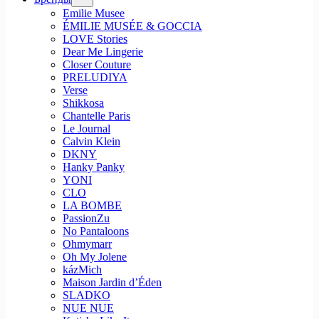
Emilie Musee
ÉMILIE MUSÉE & GOCCIA
LOVE Stories
Dear Me Lingerie
Closer Couture
PRELUDIYA
Verse
Shikkosa
Chantelle Paris
Le Journal
Calvin Klein
DKNY
Hanky Panky
YONI
CLO
LA BOMBE
PassionZu
No Pantaloons
Ohmymarr
Oh My Jolene
kázMich
Maison Jardin d’Éden
SLADKO
NUE NUE