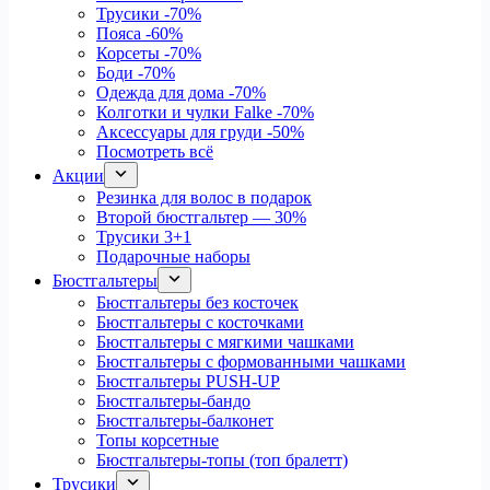
Трусики
-70%
Пояса
-60%
Корсеты
-70%
Боди
-70%
Одежда для дома
-70%
Колготки и чулки Falke
-70%
Аксессуары для груди
-50%
Посмотреть всё
Акции
Резинка для волос в подарок
Второй бюстгальтер — 30%
Трусики 3+1
Подарочные наборы
Бюстгальтеры
Бюстгальтеры без косточек
Бюстгальтеры с косточками
Бюстгальтеры с мягкими чашками
Бюстгальтеры с формованными чашками
Бюстгальтеры PUSH-UP
Бюстгальтеры-бандо
Бюстгальтеры-балконет
Топы корсетные
Бюстгальтеры-топы (топ бралетт)
Трусики