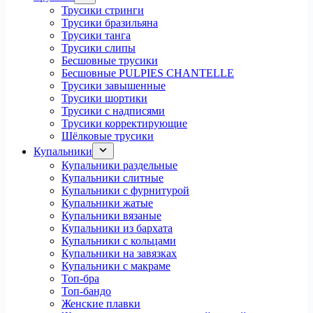
Трусики стринги
Трусики бразильяна
Трусики танга
Трусики слипы
Бесшовные трусики
Бесшовные PULPIES CHANTELLE
Трусики завышенные
Трусики шортики
Трусики с надписями
Трусики корректирующие
Шёлковые трусики
Купальники
Купальники раздельные
Купальники слитные
Купальники с фурнитурой
Купальники жатые
Купальники вязаные
Купальники из бархата
Купальники с кольцами
Купальники на завязках
Купальники с макраме
Топ-бра
Топ-бандо
Женские плавки