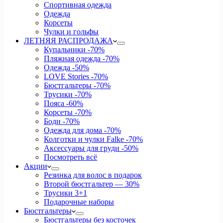
Спортивная одежда
Одежда
Корсеты
Чулки и гольфы
ЛЕТНЯЯ РАСПРОДАЖА
Купальники
-70%
Пляжная одежда
-70%
Одежда
-50%
LOVE Stories
-70%
Бюстгальтеры
-70%
Трусики
-70%
Пояса
-60%
Корсеты
-70%
Боди
-70%
Одежда для дома
-70%
Колготки и чулки Falke
-70%
Аксессуары для груди
-50%
Посмотреть всё
Акции
Резинка для волос в подарок
Второй бюстгальтер — 30%
Трусики 3+1
Подарочные наборы
Бюстгальтеры
Бюстгальтеры без косточек