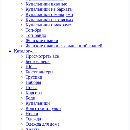
Купальники вязаные
Купальники из бархата
Купальники с кольцами
Купальники на завязках
Купальники с макраме
Топ-бра
Топ-бандо
Женские плавки
Женские плавки с завышенной талией
Каталог
Просмотреть всё
Бестселлеры
Шёлк
Бюстгальтеры
Трусики
Наборы
Пояса
Корсеты
Боди
Купальники
Колготки и чулки
Носки
Одежда
Одежда для дома
Халаты