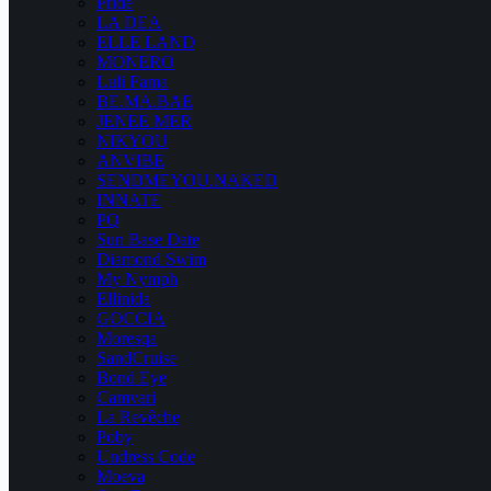
Pride
LA DEA
ELLE LAND
MONERO
Luli Fama
BE.MA.BAE
JENEE MER
NIKYOU
ANVIBE
SENDMEYOU.NAKED
INNATE
PQ
Sun Base Date
Diamond Swim
My Nymph
Ellinida
GOCCIA
Moresqa
SandCruise
Bond Eye
Camvari
La Revêche
Poby
Undress Code
Moeva