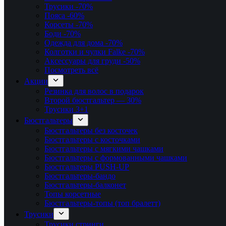
Трусики
-70%
Пояса
-60%
Корсеты
-70%
Боди
-70%
Одежда для дома
-70%
Колготки и чулки Falke
-70%
Аксессуары для груди
-50%
Посмотреть всё
Акции
Резинка для волос в подарок
Второй бюстгальтер — 30%
Трусики 3+1
Бюстгальтеры
Бюстгальтеры без косточек
Бюстгальтеры с косточками
Бюстгальтеры с мягкими чашками
Бюстгальтеры с формованными чашками
Бюстгальтеры PUSH-UP
Бюстгальтеры-бандо
Бюстгальтеры-балконет
Топы корсетные
Бюстгальтеры-топы (топ бралетт)
Трусики
Трусики стринги