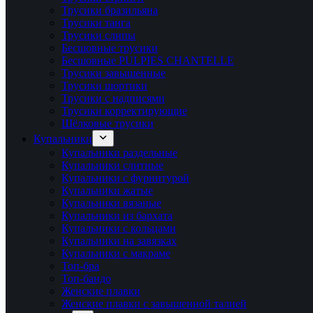
Трусики бразильяна
Трусики танга
Трусики слипы
Бесшовные трусики
Бесшовные PULPIES CHANTELLE
Трусики завышенные
Трусики шортики
Трусики с надписями
Трусики корректирующие
Шёлковые трусики
Купальники
Купальники раздельные
Купальники слитные
Купальники с фурнитурой
Купальники жатые
Купальники вязаные
Купальники из бархата
Купальники с кольцами
Купальники на завязках
Купальники с макраме
Топ-бра
Топ-бандо
Женские плавки
Женские плавки с завышенной талией