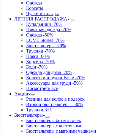
Одежда
Корсеты
Чулки и гольфы
ЛЕТНЯЯ РАСПРОДАЖА
Купальники
-70%
Пляжная одежда
-70%
Одежда
-50%
LOVE Stories
-70%
Бюстгальтеры
-70%
Трусики
-70%
Пояса
-60%
Корсеты
-70%
Боди
-70%
Одежда для дома
-70%
Колготки и чулки Falke
-70%
Аксессуары для груди
-50%
Посмотреть всё
Акции
Резинка для волос в подарок
Второй бюстгальтер — 30%
Трусики 3+1
Бюстгальтеры
Бюстгальтеры без косточек
Бюстгальтеры с косточками
Бюстгальтеры с мягкими чашками