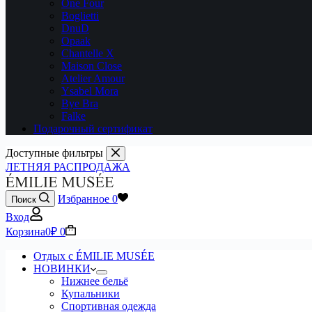
One Four
Boglietti
DnuD
Opaak
Chantelle X
Maison Close
Atelier Amour
Ysabel Mora
Bye Bra
Falke
Подарочный сертификат
Доступные фильтры
ЛЕТНЯЯ РАСПРОДАЖА
Избранное
0
Поиск
Вход
Корзина
0
₽
0
Отдых с ÉMILIE MUSÉE
НОВИНКИ
Нижнее бельё
Купальники
Спортивная одежда