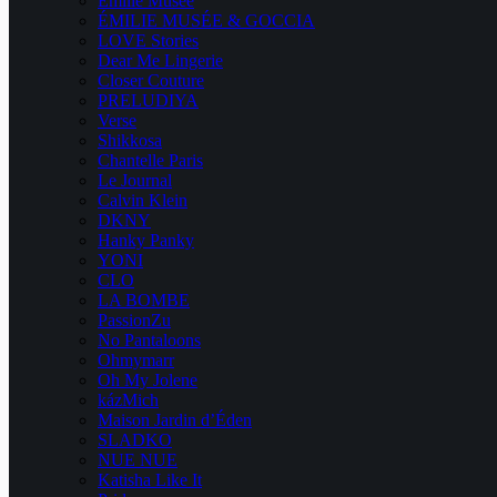
Emilie Musee
ÉMILIE MUSÉE & GOCCIA
LOVE Stories
Dear Me Lingerie
Closer Couture
PRELUDIYA
Verse
Shikkosa
Chantelle Paris
Le Journal
Calvin Klein
DKNY
Hanky Panky
YONI
CLO
LA BOMBE
PassionZu
No Pantaloons
Ohmymarr
Oh My Jolene
kázMich
Maison Jardin d’Éden
SLADKO
NUE NUE
Katisha Like It