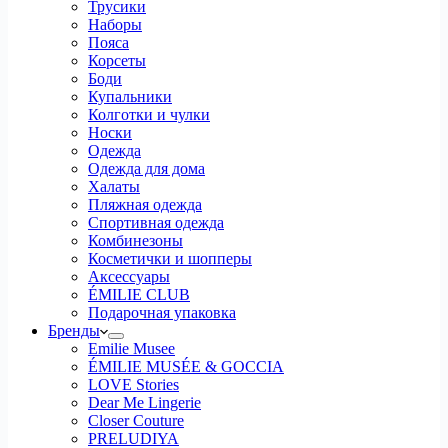
Трусики
Наборы
Пояса
Корсеты
Боди
Купальники
Колготки и чулки
Носки
Одежда
Одежда для дома
Халаты
Пляжная одежда
Спортивная одежда
Комбинезоны
Косметички и шопперы
Аксессуары
ÉMILIE CLUB
Подарочная упаковка
Бренды
Emilie Musee
ÉMILIE MUSÉE & GOCCIA
LOVE Stories
Dear Me Lingerie
Closer Couture
PRELUDIYA