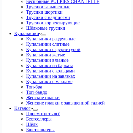
Бесшовные PULPIES CHANTELLE
Трусики завышенные
Трусики шортики
Трусики с надписями
Трусики корректирующие
Шёлковые трусики
Купальники
Купальники раздельные
Купальники слитные
Купальники с фурнитурой
Купальники жатые
Купальники вязаные
Купальники из бархата
Купальники с кольцами
Купальники на завязках
Купальники с макраме
Топ-бра
Топ-бандо
Женские плавки
Женские плавки с завышенной талией
Каталог
Просмотреть всё
Бестселлеры
Шёлк
Бюстгальтеры