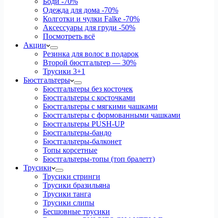
Боди
-70%
Одежда для дома
-70%
Колготки и чулки Falke
-70%
Аксессуары для груди
-50%
Посмотреть всё
Акции
Резинка для волос в подарок
Второй бюстгальтер — 30%
Трусики 3+1
Бюстгальтеры
Бюстгальтеры без косточек
Бюстгальтеры с косточками
Бюстгальтеры с мягкими чашками
Бюстгальтеры с формованными чашками
Бюстгальтеры PUSH-UP
Бюстгальтеры-бандо
Бюстгальтеры-балконет
Топы корсетные
Бюстгальтеры-топы (топ бралетт)
Трусики
Трусики стринги
Трусики бразильяна
Трусики танга
Трусики слипы
Бесшовные трусики