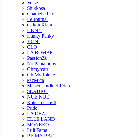
Verse
Shikkosa
Chantelle Paris
Le Journal
Calvin Klein
DKNY
Hanky Panky
YONI
CLO
LA BOMBE
PassionZu
No Pantaloons
Ohmymarr
Oh My Jolene
kázMich
Maison Jardin d’Éden
SLADKO
NUE NUE
Katisha Like It
Pride
LA DEA
ELLE LAND
MONERO
Luli Fama
BE.MA.BAE