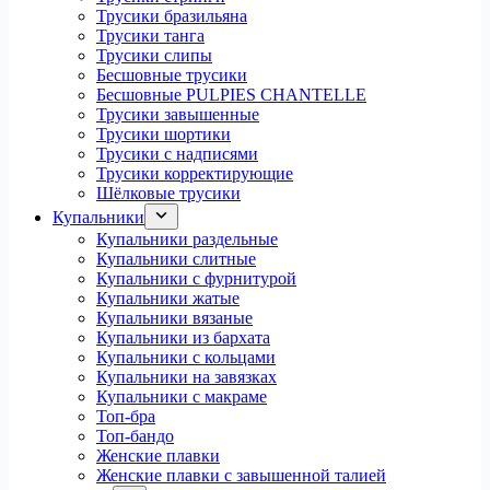
Трусики бразильяна
Трусики танга
Трусики слипы
Бесшовные трусики
Бесшовные PULPIES CHANTELLE
Трусики завышенные
Трусики шортики
Трусики с надписями
Трусики корректирующие
Шёлковые трусики
Купальники
Купальники раздельные
Купальники слитные
Купальники с фурнитурой
Купальники жатые
Купальники вязаные
Купальники из бархата
Купальники с кольцами
Купальники на завязках
Купальники с макраме
Топ-бра
Топ-бандо
Женские плавки
Женские плавки с завышенной талией