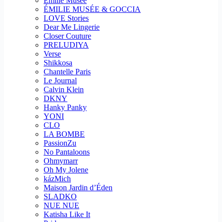
Emilie Musee
ÉMILIE MUSÉE & GOCCIA
LOVE Stories
Dear Me Lingerie
Closer Couture
PRELUDIYA
Verse
Shikkosa
Chantelle Paris
Le Journal
Calvin Klein
DKNY
Hanky Panky
YONI
CLO
LA BOMBE
PassionZu
No Pantaloons
Ohmymarr
Oh My Jolene
kázMich
Maison Jardin d’Éden
SLADKO
NUE NUE
Katisha Like It