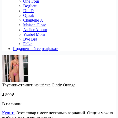
One Four
Boglietti
DnuD
Opaak
Chantelle X
Maison Close
Atelier Amour
Ysabel Mora
Bye Bra
Falke
Подарочный сертификат
Трусики-стринги из шёлка Cindy Orange
4 800
₽
В наличии
Купить
Этот товар имеет несколько вариаций. Опции можно
выбрать на странице товара.