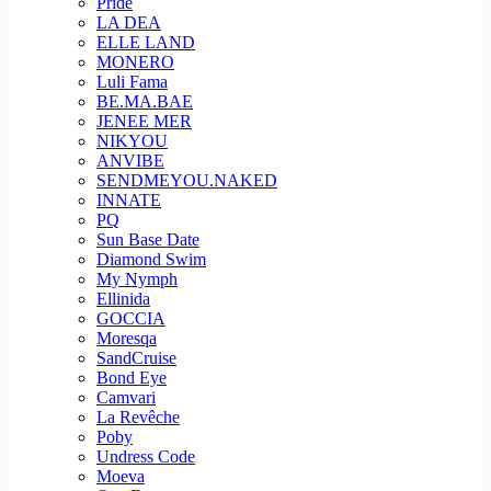
Pride
LA DEA
ELLE LAND
MONERO
Luli Fama
BE.MA.BAE
JENEE MER
NIKYOU
ANVIBE
SENDMEYOU.NAKED
INNATE
PQ
Sun Base Date
Diamond Swim
My Nymph
Ellinida
GOCCIA
Moresqa
SandCruise
Bond Eye
Camvari
La Revêche
Poby
Undress Code
Moeva