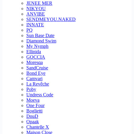
JENEE MER
NIKYOU
ANVIBE
SENDMEYOU.NAKED
INNATE
PQ
Sun Base Date
Diamond Swim
My Nymph
Ellinida
GOCCIA
Moresqa
SandCruise
Bond Eye
Camvari
La Revêche
Poby
Undress Code
Moeva
One Four
Boglietti
DnuD
Opaak
Chantelle X
Maison Close