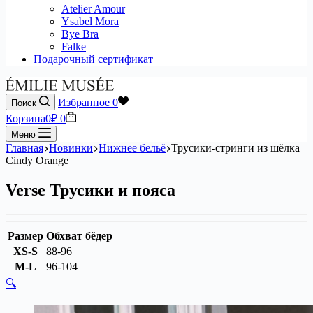
Atelier Amour
Ysabel Mora
Bye Bra
Falke
Подарочный сертификат
Избранное
0
Поиск
Корзина
0
₽
0
Меню
Главная
Новинки
Нижнее бельё
Трусики-стринги из шёлка
Cindy Orange
Verse Трусики и пояса
Размер
Обхват бёдер
XS-S
88-96
M-L
96-104
🔍