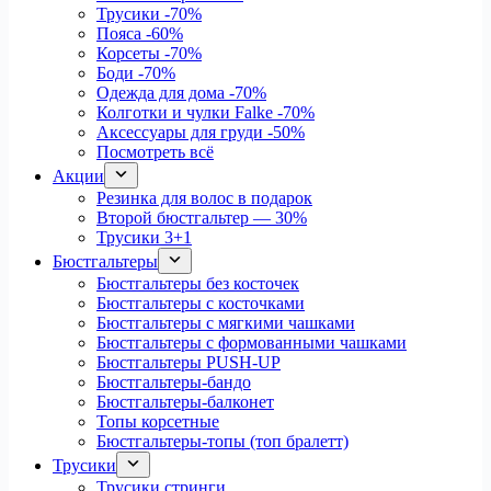
Трусики
-70%
Пояса
-60%
Корсеты
-70%
Боди
-70%
Одежда для дома
-70%
Колготки и чулки Falke
-70%
Аксессуары для груди
-50%
Посмотреть всё
Акции
Резинка для волос в подарок
Второй бюстгальтер — 30%
Трусики 3+1
Бюстгальтеры
Бюстгальтеры без косточек
Бюстгальтеры с косточками
Бюстгальтеры с мягкими чашками
Бюстгальтеры с формованными чашками
Бюстгальтеры PUSH-UP
Бюстгальтеры-бандо
Бюстгальтеры-балконет
Топы корсетные
Бюстгальтеры-топы (топ бралетт)
Трусики
Трусики стринги