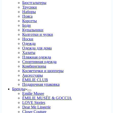
Бюстгальтеры
Трусики
Наборы
Пояса
Корсеты
Боди
Купальники
Колготки и чулки
Носки
Одежда
Одежда для дома
Халаты
Пляжная одежда
Спортивная одежда
Комбинезоны
Косметички и шопперы
Аксессуары
ÉMILIE CLUB
Подарочная упаковка
Бренды
Emilie Musee
ÉMILIE MUSÉE & GOCCIA
LOVE Stories
Dear Me Lingerie
Closer Couture