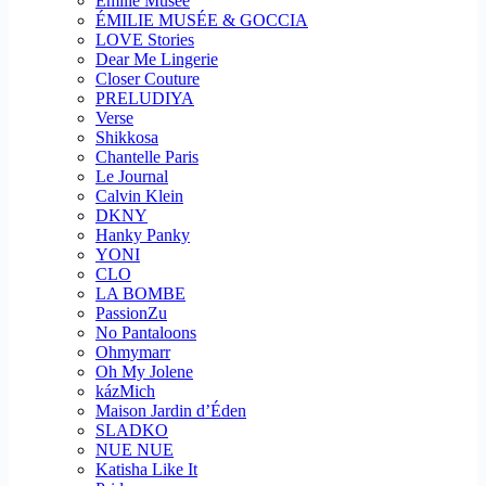
Emilie Musee
ÉMILIE MUSÉE & GOCCIA
LOVE Stories
Dear Me Lingerie
Closer Couture
PRELUDIYA
Verse
Shikkosa
Chantelle Paris
Le Journal
Calvin Klein
DKNY
Hanky Panky
YONI
CLO
LA BOMBE
PassionZu
No Pantaloons
Ohmymarr
Oh My Jolene
kázMich
Maison Jardin d’Éden
SLADKO
NUE NUE
Katisha Like It