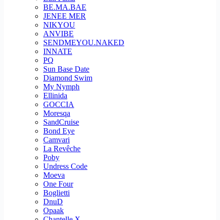
BE.MA.BAE
JENEE MER
NIKYOU
ANVIBE
SENDMEYOU.NAKED
INNATE
PQ
Sun Base Date
Diamond Swim
My Nymph
Ellinida
GOCCIA
Moresqa
SandCruise
Bond Eye
Camvari
La Revêche
Poby
Undress Code
Moeva
One Four
Boglietti
DnuD
Opaak
Chantelle X