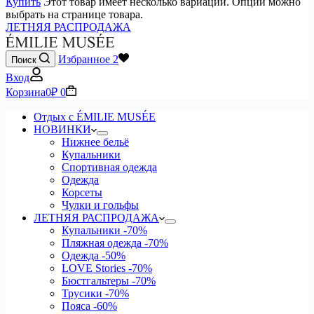
Купить
Этот товар имеет несколько вариаций. Опции можно
выбрать на странице товара.
ЛЕТНЯЯ РАСПРОДАЖА
Избранное
2
Поиск
Вход
Корзина
0
₽
0
Отдых с ÉMILIE MUSÉE
НОВИНКИ
Нижнее бельё
Купальники
Спортивная одежда
Одежда
Корсеты
Чулки и гольфы
ЛЕТНЯЯ РАСПРОДАЖА
Купальники
-70%
Пляжная одежда
-70%
Одежда
-50%
LOVE Stories
-70%
Бюстгальтеры
-70%
Трусики
-70%
Пояса
-60%