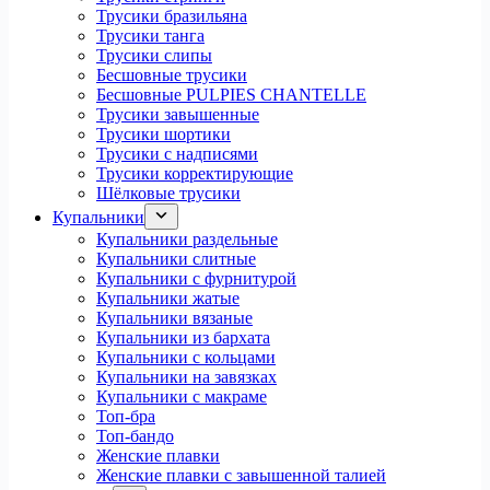
Трусики бразильяна
Трусики танга
Трусики слипы
Бесшовные трусики
Бесшовные PULPIES CHANTELLE
Трусики завышенные
Трусики шортики
Трусики с надписями
Трусики корректирующие
Шёлковые трусики
Купальники
Купальники раздельные
Купальники слитные
Купальники с фурнитурой
Купальники жатые
Купальники вязаные
Купальники из бархата
Купальники с кольцами
Купальники на завязках
Купальники с макраме
Топ-бра
Топ-бандо
Женские плавки
Женские плавки с завышенной талией