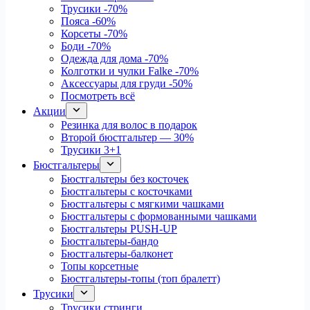
Трусики
-70%
Пояса
-60%
Корсеты
-70%
Боди
-70%
Одежда для дома
-70%
Колготки и чулки Falke
-70%
Аксессуары для груди
-50%
Посмотреть всё
Акции
Резинка для волос в подарок
Второй бюстгальтер — 30%
Трусики 3+1
Бюстгальтеры
Бюстгальтеры без косточек
Бюстгальтеры с косточками
Бюстгальтеры с мягкими чашками
Бюстгальтеры с формованными чашками
Бюстгальтеры PUSH-UP
Бюстгальтеры-бандо
Бюстгальтеры-балконет
Топы корсетные
Бюстгальтеры-топы (топ бралетт)
Трусики
Трусики стринги