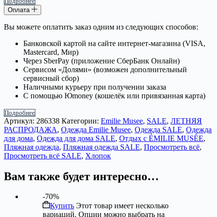
Подробнее
Оплата
Вы можете оплатить заказ одним из следующих способов:
Банковской картой на сайте интернет-магазина (VISA,
Mastercard, Мир)
Через SberPay (приложение СберБанк Онлайн)
Сервисом «Долями» (возможен дополнительный
сервисный сбор)
Наличными курьеру при получении заказа
С помощью Юmoney (кошелёк или привязанная карта)
Подробнее
Артикул:
286338
Категории:
Emilie Musee
,
SALE
,
ЛЕТНЯЯ
РАСПРОДАЖА
,
Одежда Emilie Musee
,
Одежда SALE
,
Одежда
для дома
,
Одежда для дома SALE
,
Отдых с ÉMILIE MUSÉE
,
Пляжная одежда
,
Пляжная одежда SALE
,
Просмотреть всё
,
Просмотреть всё SALE
,
Хлопок
Вам также будет интересно…
-70%
Купить
Этот товар имеет несколько
вариаций. Опции можно выбрать на