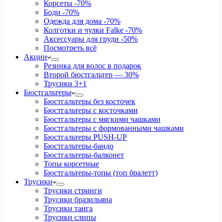
Корсеты
-70%
Боди
-70%
Одежда для дома
-70%
Колготки и чулки Falke
-70%
Аксессуары для груди
-50%
Посмотреть всё
Акции
Резинка для волос в подарок
Второй бюстгальтер — 30%
Трусики 3+1
Бюстгальтеры
Бюстгальтеры без косточек
Бюстгальтеры с косточками
Бюстгальтеры с мягкими чашками
Бюстгальтеры с формованными чашками
Бюстгальтеры PUSH-UP
Бюстгальтеры-бандо
Бюстгальтеры-балконет
Топы корсетные
Бюстгальтеры-топы (топ бралетт)
Трусики
Трусики стринги
Трусики бразильяна
Трусики танга
Трусики слипы