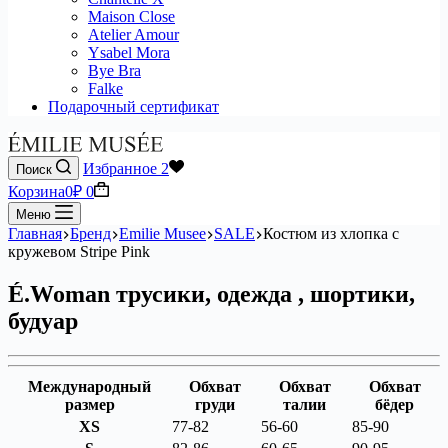
Maison Close
Atelier Amour
Ysabel Mora
Bye Bra
Falke
Подарочный сертификат
Избранное
2
Поиск
Корзина
0
₽
0
Меню
Главная
Бренд
Emilie Musee
SALE
Костюм из хлопка с
кружевом Stripe Pink
É.Woman трусики, одежда , шортики,
будуар
Международный
Обхват
Обхват
Обхват
размер
груди
талии
бёдер
XS
77-82
56-60
85-90