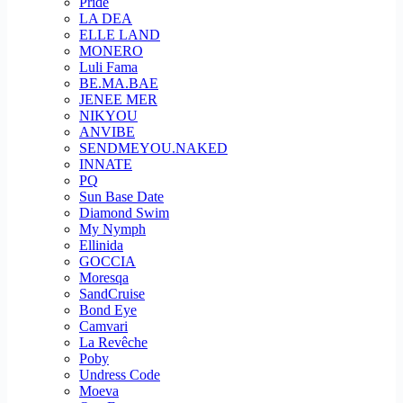
Pride
LA DEA
ELLE LAND
MONERO
Luli Fama
BE.MA.BAE
JENEE MER
NIKYOU
ANVIBE
SENDMEYOU.NAKED
INNATE
PQ
Sun Base Date
Diamond Swim
My Nymph
Ellinida
GOCCIA
Moresqa
SandCruise
Bond Eye
Camvari
La Revêche
Poby
Undress Code
Moeva