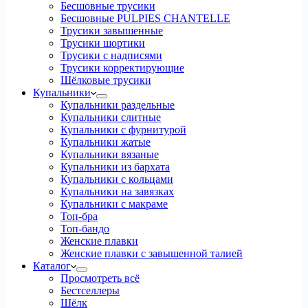
Бесшовные трусики
Бесшовные PULPIES CHANTELLE
Трусики завышенные
Трусики шортики
Трусики с надписями
Трусики корректирующие
Шёлковые трусики
Купальники
Купальники раздельные
Купальники слитные
Купальники с фурнитурой
Купальники жатые
Купальники вязаные
Купальники из бархата
Купальники с кольцами
Купальники на завязках
Купальники с макраме
Топ-бра
Топ-бандо
Женские плавки
Женские плавки с завышенной талией
Каталог
Просмотреть всё
Бестселлеры
Шёлк