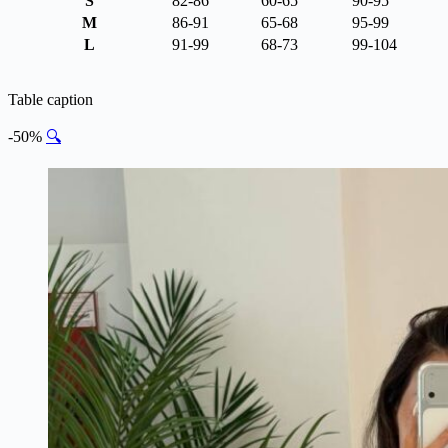
S
82-86
60-65
90-95
M
86-91
65-68
95-99
L
91-99
68-73
99-104
Table caption
-50%
🔍