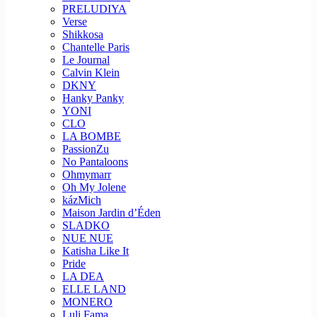
PRELUDIYA
Verse
Shikkosa
Chantelle Paris
Le Journal
Calvin Klein
DKNY
Hanky Panky
YONI
CLO
LA BOMBE
PassionZu
No Pantaloons
Ohmymarr
Oh My Jolene
kázMich
Maison Jardin d’Éden
SLADKO
NUE NUE
Katisha Like It
Pride
LA DEA
ELLE LAND
MONERO
Luli Fama