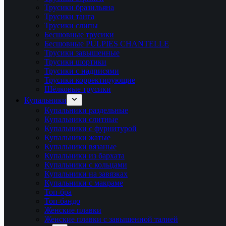
Трусики бразильяна
Трусики танга
Трусики слипы
Бесшовные трусики
Бесшовные PULPIES CHANTELLE
Трусики завышенные
Трусики шортики
Трусики с надписями
Трусики корректирующие
Шёлковые трусики
Купальники
Купальники раздельные
Купальники слитные
Купальники с фурнитурой
Купальники жатые
Купальники вязаные
Купальники из бархата
Купальники с кольцами
Купальники на завязках
Купальники с макраме
Топ-бра
Топ-бандо
Женские плавки
Женские плавки с завышенной талией