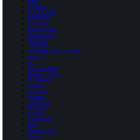
Pride
LA DEA
ELLE LAND
MONERO
Luli Fama
BE.MA.BAE
JENEE MER
NIKYOU
ANVIBE
SENDMEYOU.NAKED
INNATE
PQ
Sun Base Date
Diamond Swim
My Nymph
Ellinida
GOCCIA
Moresqa
SandCruise
Bond Eye
Camvari
La Revêche
Poby
Undress Code
Moeva