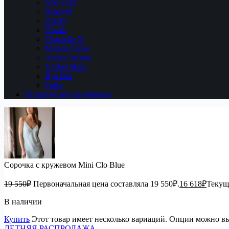
One Four
Boglietti
DnuD
Opaak
Chantelle X
Maison Close
Atelier Amour
Ysabel Mora
Bye Bra
Falke
Подарочный сертификат
Сорочка с кружевом Mini Clo Blue
19 550
₽
Первоначальная цена составляла 19 550₽.
16 618
₽
Текуща
В наличии
Купить
Этот товар имеет несколько вариаций. Опции можно вы
ЛЕТНЯЯ РАСПРОДАЖА