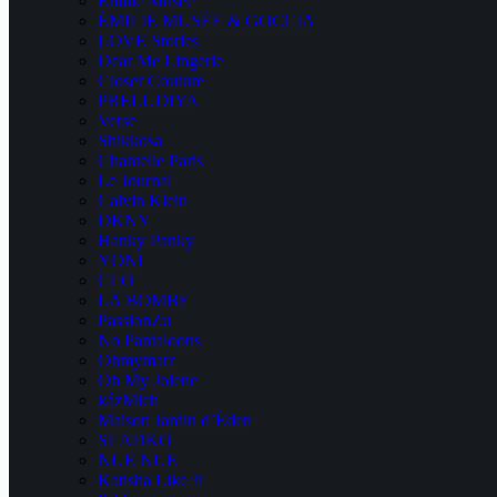
Emilie Musee
ÉMILIE MUSÉE & GOCCIA
LOVE Stories
Dear Me Lingerie
Closer Couture
PRELUDIYA
Verse
Shikkosa
Chantelle Paris
Le Journal
Calvin Klein
DKNY
Hanky Panky
YONI
CLO
LA BOMBE
PassionZu
No Pantaloons
Ohmymarr
Oh My Jolene
kázMich
Maison Jardin d’Éden
SLADKO
NUE NUE
Katisha Like It