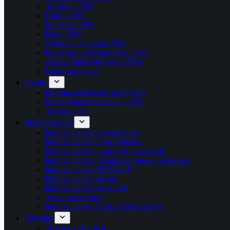
Трусики
-70%
Пояса
-60%
Корсеты
-70%
Боди
-70%
Одежда для дома
-70%
Колготки и чулки Falke
-70%
Аксессуары для груди
-50%
Посмотреть всё
Акции
Резинка для волос в подарок
Второй бюстгальтер — 30%
Трусики 3+1
Бюстгальтеры
Бюстгальтеры без косточек
Бюстгальтеры с косточками
Бюстгальтеры с мягкими чашками
Бюстгальтеры с формованными чашками
Бюстгальтеры PUSH-UP
Бюстгальтеры-бандо
Бюстгальтеры-балконет
Топы корсетные
Бюстгальтеры-топы (топ бралетт)
Трусики
Трусики стринги