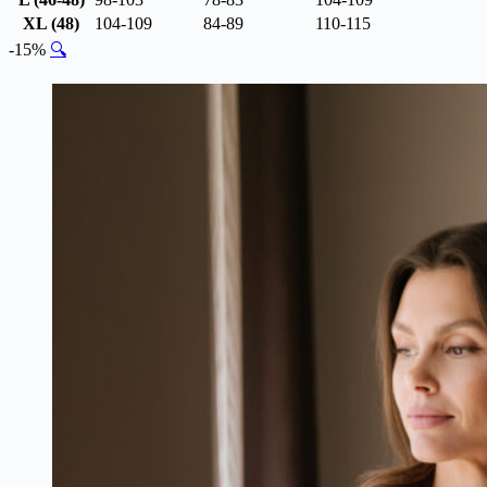
XL (48)
104-109
84-89
110-115
-15%
🔍