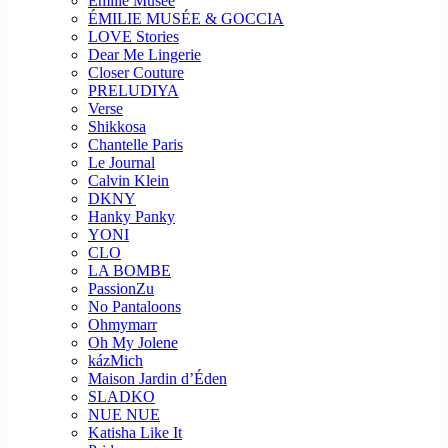
Emilie Musee
ÉMILIE MUSÉE & GOCCIA
LOVE Stories
Dear Me Lingerie
Closer Couture
PRELUDIYA
Verse
Shikkosa
Chantelle Paris
Le Journal
Calvin Klein
DKNY
Hanky Panky
YONI
CLO
LA BOMBE
PassionZu
No Pantaloons
Ohmymarr
Oh My Jolene
kázMich
Maison Jardin d’Éden
SLADKO
NUE NUE
Katisha Like It