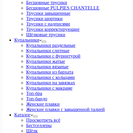
Бесшовные трусики
Бесшовные PULPIES CHANTELLE
Трусики завышенные
Трусики шортики
Трусики с надписями
Трусики корректирующие
Шёлковые трусики
Купальники
Купальники раздельные
Купальники слитные
Купальники с фурнитурой
Купальники жатые
Купальники вязаные
Купальники из бархата
Купальники с кольцами
Купальники на завязках
Купальники с макраме
Топ-бра
Топ-бандо
Женские плавки
Женские плавки с завышенной талией
Каталог
Просмотреть всё
Бестселлеры
Шёлк