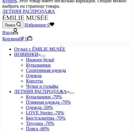
Купить
Этот товар имеет несколько вариаций. Опции можно
выбрать на странице товара.
ЛЕТНЯЯ РАСПРОДАЖА
Избранное
0
Поиск
Вход
Корзина
0
₽
0
Отдых с ÉMILIE MUSÉE
НОВИНКИ
Нижнее бельё
Купальники
Спортивная одежда
Одежда
Корсеты
Чулки и гольфы
ЛЕТНЯЯ РАСПРОДАЖА
Купальники
-70%
Пляжная одежда
-70%
Одежда
-50%
LOVE Stories
-70%
Бюстгальтеры
-70%
Трусики
-70%
Пояса
-60%