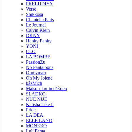
PRELUDIYA
Verse
Shikkosa
Chantelle Paris
Le Journal
Calvin Klein
DKNY
Hanky Panky
YONI
CLO
LA BOMBE
PassionZu
No Pantaloons
Ohmymarr
Oh My Jolene
kázMich
Maison Jardin d’Éden
SLADKO
NUE NUE
Katisha Like It
Pride
LA DEA
ELLE LAND
MONERO
Luli Fama