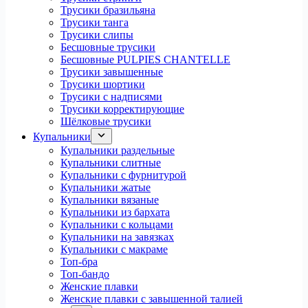
Трусики бразильяна
Трусики танга
Трусики слипы
Бесшовные трусики
Бесшовные PULPIES CHANTELLE
Трусики завышенные
Трусики шортики
Трусики с надписями
Трусики корректирующие
Шёлковые трусики
Купальники
Купальники раздельные
Купальники слитные
Купальники с фурнитурой
Купальники жатые
Купальники вязаные
Купальники из бархата
Купальники с кольцами
Купальники на завязках
Купальники с макраме
Топ-бра
Топ-бандо
Женские плавки
Женские плавки с завышенной талией