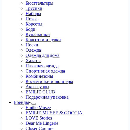
Бюстгальтеры
Трусики
Наборы
Пояса
Корсеты
Боди
Купальники
Колготки и чулки
Носки
Одежда
Одежда для дома
Халаты
Пляжная одежда
Спортивная одежда
Комбинезоны
Косметички и шопперы
Аксессуары
ÉMILIE CLUB
Подарочная упаковка
Бренды
Emilie Musee
ÉMILIE MUSÉE & GOCCIA
LOVE Stories
Dear Me Lingerie
Closer Couture