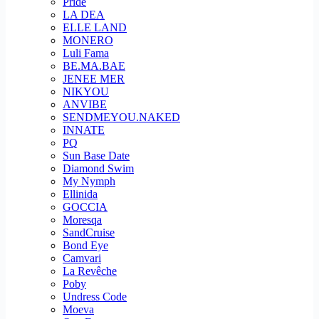
Pride
LA DEA
ELLE LAND
MONERO
Luli Fama
BE.MA.BAE
JENEE MER
NIKYOU
ANVIBE
SENDMEYOU.NAKED
INNATE
PQ
Sun Base Date
Diamond Swim
My Nymph
Ellinida
GOCCIA
Moresqa
SandCruise
Bond Eye
Camvari
La Revêche
Poby
Undress Code
Moeva