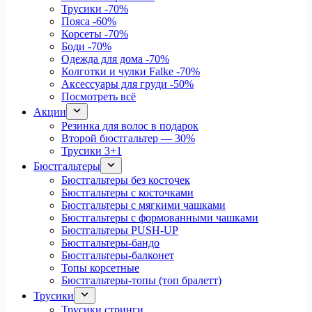
Трусики
-70%
Пояса
-60%
Корсеты
-70%
Боди
-70%
Одежда для дома
-70%
Колготки и чулки Falke
-70%
Аксессуары для груди
-50%
Посмотреть всё
Акции
Резинка для волос в подарок
Второй бюстгальтер — 30%
Трусики 3+1
Бюстгальтеры
Бюстгальтеры без косточек
Бюстгальтеры с косточками
Бюстгальтеры с мягкими чашками
Бюстгальтеры с формованными чашками
Бюстгальтеры PUSH-UP
Бюстгальтеры-бандо
Бюстгальтеры-балконет
Топы корсетные
Бюстгальтеры-топы (топ бралетт)
Трусики
Трусики стринги