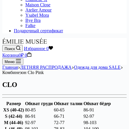
Maison Close
Atelier Amour
Ysabel Mora
Bye Bra
Falke
Подарочный сертификат
Избранное
0
Поиск
Корзина
0
₽
0
Меню
Главная
ЛЕТНЯЯ РАСПРОДАЖА
Одежда для дома SALE
Комбинезон Clo Pink
CLO
Размер
Обхват груди
Обхват талии
Обхват бёдер
XS (40-42)
80-85
60-65
86-91
S (42-44)
86-91
66-71
92-97
M (44-46)
92-97
72-77
98-103
L (46-48)
98-103
78-83
104-109