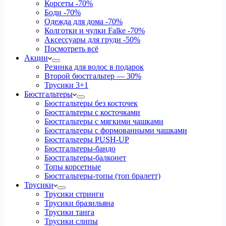
Корсеты
-70%
Боди
-70%
Одежда для дома
-70%
Колготки и чулки Falke
-70%
Аксессуары для груди
-50%
Посмотреть всё
Акции
Резинка для волос в подарок
Второй бюстгальтер — 30%
Трусики 3+1
Бюстгальтеры
Бюстгальтеры без косточек
Бюстгальтеры с косточками
Бюстгальтеры с мягкими чашками
Бюстгальтеры с формованными чашками
Бюстгальтеры PUSH-UP
Бюстгальтеры-бандо
Бюстгальтеры-балконет
Топы корсетные
Бюстгальтеры-топы (топ бралетт)
Трусики
Трусики стринги
Трусики бразильяна
Трусики танга
Трусики слипы