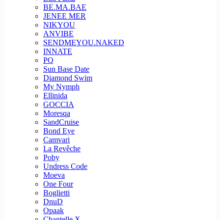
BE.MA.BAE
JENEE MER
NIKYOU
ANVIBE
SENDMEYOU.NAKED
INNATE
PQ
Sun Base Date
Diamond Swim
My Nymph
Ellinida
GOCCIA
Moresqa
SandCruise
Bond Eye
Camvari
La Revêche
Poby
Undress Code
Moeva
One Four
Boglietti
DnuD
Opaak
Chantelle X