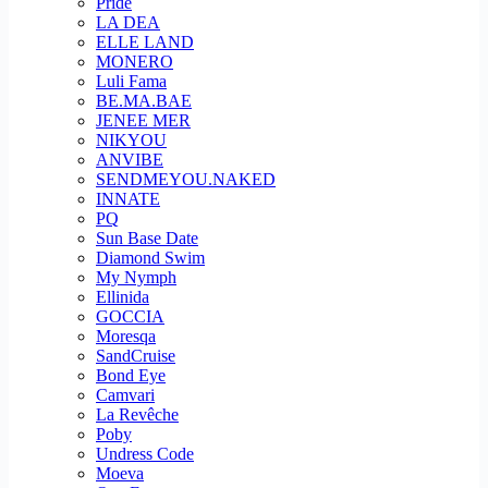
Pride
LA DEA
ELLE LAND
MONERO
Luli Fama
BE.MA.BAE
JENEE MER
NIKYOU
ANVIBE
SENDMEYOU.NAKED
INNATE
PQ
Sun Base Date
Diamond Swim
My Nymph
Ellinida
GOCCIA
Moresqa
SandCruise
Bond Eye
Camvari
La Revêche
Poby
Undress Code
Moeva