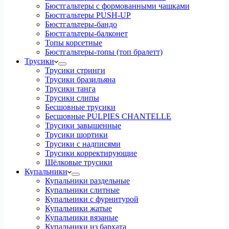
Бюстгальтеры с формованными чашками
Бюстгальтеры PUSH-UP
Бюстгальтеры-бандо
Бюстгальтеры-балконет
Топы корсетные
Бюстгальтеры-топы (топ бралетт)
Трусики
Трусики стринги
Трусики бразильяна
Трусики танга
Трусики слипы
Бесшовные трусики
Бесшовные PULPIES CHANTELLE
Трусики завышенные
Трусики шортики
Трусики с надписями
Трусики корректирующие
Шёлковые трусики
Купальники
Купальники раздельные
Купальники слитные
Купальники с фурнитурой
Купальники жатые
Купальники вязаные
Купальники из бархата