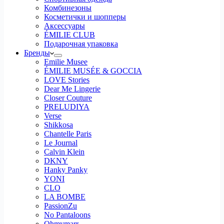
Комбинезоны
Косметички и шопперы
Аксессуары
ÉMILIE CLUB
Подарочная упаковка
Бренды
Emilie Musee
ÉMILIE MUSÉE & GOCCIA
LOVE Stories
Dear Me Lingerie
Closer Couture
PRELUDIYA
Verse
Shikkosa
Chantelle Paris
Le Journal
Calvin Klein
DKNY
Hanky Panky
YONI
CLO
LA BOMBE
PassionZu
No Pantaloons
Ohmymarr