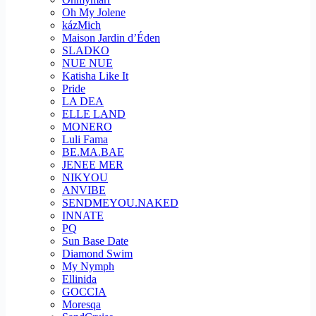
Oh My Jolene
kázMich
Maison Jardin d’Éden
SLADKO
NUE NUE
Katisha Like It
Pride
LA DEA
ELLE LAND
MONERO
Luli Fama
BE.MA.BAE
JENEE MER
NIKYOU
ANVIBE
SENDMEYOU.NAKED
INNATE
PQ
Sun Base Date
Diamond Swim
My Nymph
Ellinida
GOCCIA
Moresqa