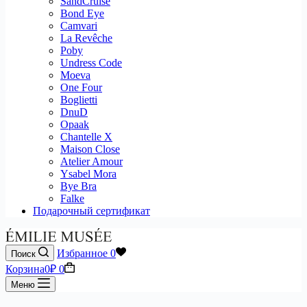
SandCruise
Bond Eye
Camvari
La Revêche
Poby
Undress Code
Moeva
One Four
Boglietti
DnuD
Opaak
Chantelle X
Maison Close
Atelier Amour
Ysabel Mora
Bye Bra
Falke
Подарочный сертификат
Избранное
0
Поиск
Корзина
0
₽
0
Меню