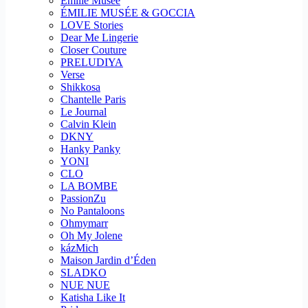
Emilie Musee
ÉMILIE MUSÉE & GOCCIA
LOVE Stories
Dear Me Lingerie
Closer Couture
PRELUDIYA
Verse
Shikkosa
Chantelle Paris
Le Journal
Calvin Klein
DKNY
Hanky Panky
YONI
CLO
LA BOMBE
PassionZu
No Pantaloons
Ohmymarr
Oh My Jolene
kázMich
Maison Jardin d’Éden
SLADKO
NUE NUE
Katisha Like It