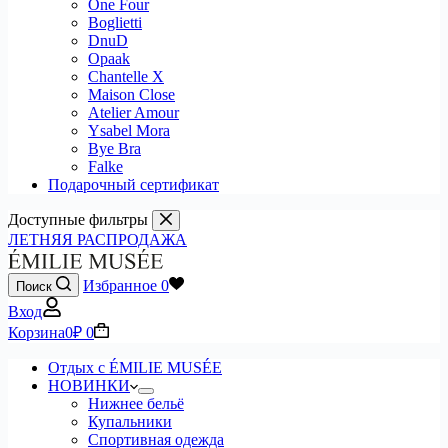
One Four
Boglietti
DnuD
Opaak
Chantelle X
Maison Close
Atelier Amour
Ysabel Mora
Bye Bra
Falke
Подарочный сертификат
Доступные фильтры
ЛЕТНЯЯ РАСПРОДАЖА
Избранное
0
Поиск
Вход
Корзина
0
₽
0
Отдых с ÉMILIE MUSÉE
НОВИНКИ
Нижнее бельё
Купальники
Спортивная одежда