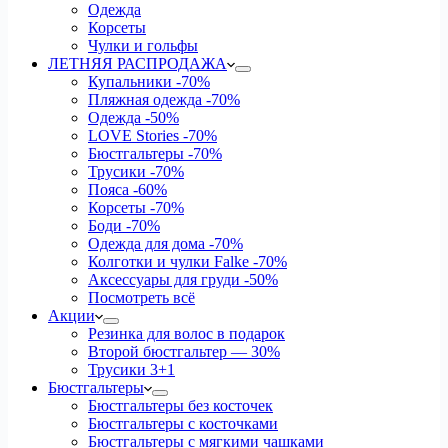
Одежда
Корсеты
Чулки и гольфы
ЛЕТНЯЯ РАСПРОДАЖА
Купальники
-70%
Пляжная одежда
-70%
Одежда
-50%
LOVE Stories
-70%
Бюстгальтеры
-70%
Трусики
-70%
Пояса
-60%
Корсеты
-70%
Боди
-70%
Одежда для дома
-70%
Колготки и чулки Falke
-70%
Аксессуары для груди
-50%
Посмотреть всё
Акции
Резинка для волос в подарок
Второй бюстгальтер — 30%
Трусики 3+1
Бюстгальтеры
Бюстгальтеры без косточек
Бюстгальтеры с косточками
Бюстгальтеры с мягкими чашками