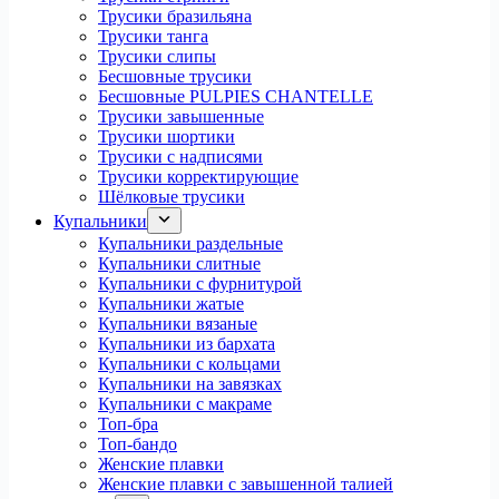
Трусики бразильяна
Трусики танга
Трусики слипы
Бесшовные трусики
Бесшовные PULPIES CHANTELLE
Трусики завышенные
Трусики шортики
Трусики с надписями
Трусики корректирующие
Шёлковые трусики
Купальники
Купальники раздельные
Купальники слитные
Купальники с фурнитурой
Купальники жатые
Купальники вязаные
Купальники из бархата
Купальники с кольцами
Купальники на завязках
Купальники с макраме
Топ-бра
Топ-бандо
Женские плавки
Женские плавки с завышенной талией