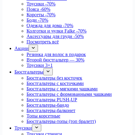
Трусики
-70%
Пояса
-60%
Корсеты
-70%
Боди
-70%
Одежда для дома
-70%
Колготки и чулки Falke
-70%
Аксессуары для груди
-50%
Посмотреть всё
Акции
Резинка для волос в подарок
Второй бюстгальтер — 30%
Трусики 3+1
Бюстгальтеры
Бюстгальтеры без косточек
Бюстгальтеры с косточками
Бюстгальтеры с мягкими чашками
Бюстгальтеры с формованными чашками
Бюстгальтеры PUSH-UP
Бюстгальтеры-бандо
Бюстгальтеры-балконет
Топы корсетные
Бюстгальтеры-топы (топ бралетт)
Трусики
Трусики стринги