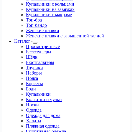
Купальники с кольцами
Купальники на завязках
Купальники с макраме
Топ-бра
Топ-бандо
Женские плавки
Женские плавки с завышенной талией
Каталог
Просмотреть всё
Бестселлеры
Шёлк
Бюстгальтеры
Трусики
Наборы
Пояса
Корсеты
Боди
Купальники
Колготки и чулки
Носки
Одежда
Одежда для дома
Халаты
Пляжная одежда
Спортивная одежда