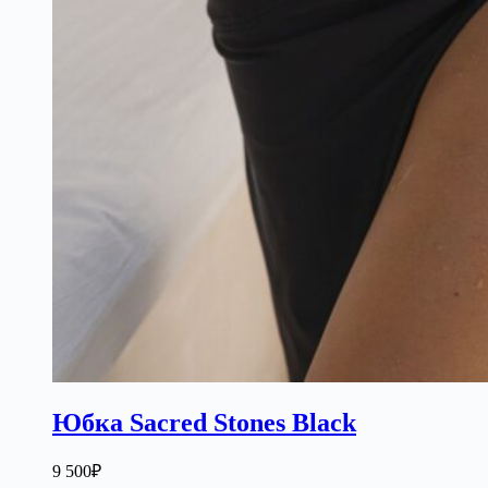
Юбка Sacred Stones Black
9 500
₽