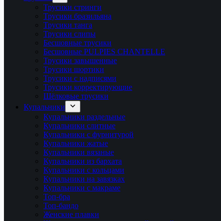
Трусики стринги
Трусики бразильяна
Трусики танга
Трусики слипы
Бесшовные трусики
Бесшовные PULPIES CHANTELLE
Трусики завышенные
Трусики шортики
Трусики с надписями
Трусики корректирующие
Шёлковые трусики
Купальники
Купальники раздельные
Купальники слитные
Купальники с фурнитурой
Купальники жатые
Купальники вязаные
Купальники из бархата
Купальники с кольцами
Купальники на завязках
Купальники с макраме
Топ-бра
Топ-бандо
Женские плавки