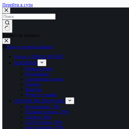
Перейти к сути
Ничего не найдено
Вход в личный кабинет
Отдых с ÉMILIE MUSÉE
НОВИНКИ
Нижнее бельё
Купальники
Спортивная одежда
Одежда
Корсеты
Чулки и гольфы
ЛЕТНЯЯ РАСПРОДАЖА
Купальники
-70%
Пляжная одежда
-70%
Одежда
-50%
LOVE Stories
-70%
Бюстгальтеры
-70%