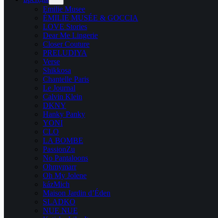
Emilie Musee
ÉMILIE MUSÉE & GOCCIA
LOVE Stories
Dear Me Lingerie
Closer Couture
PRELUDIYA
Verse
Shikkosa
Chantelle Paris
Le Journal
Calvin Klein
DKNY
Hanky Panky
YONI
CLO
LA BOMBE
PassionZu
No Pantaloons
Ohmymarr
Oh My Jolene
kázMich
Maison Jardin d’Éden
SLADKO
NUE NUE