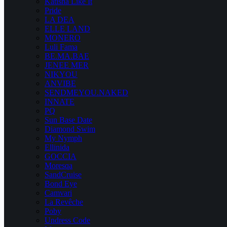
Katisha Like It
Pride
LA DEA
ELLE LAND
MONERO
Luli Fama
BE.MA.BAE
JENEE MER
NIKYOU
ANVIBE
SENDMEYOU.NAKED
INNATE
PQ
Sun Base Date
Diamond Swim
My Nymph
Ellinida
GOCCIA
Moresqa
SandCruise
Bond Eye
Camvari
La Revêche
Poby
Undress Code