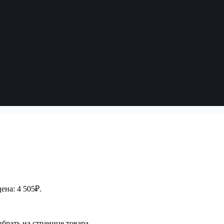
ена: 4 505₽.
брать на странице товара.