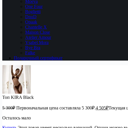
Moeva
One Four
Boglietti
DnuD
Opaak
Chantelle X
Maison Close
Atelier Amour
Ysabel Mora
Bye Bra
Falke
Подарочный сертификат
Топ KIRA Black
5 300
₽
Первоначальная цена составляла 5 300₽.
4 505
₽
Текущая ц
Осталось мало
Купить
Этот товар имеет несколько вариаций. Опции можно вы