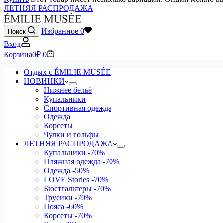
ЛЕТНЯЯ РАСПРОДАЖА
Избранное
0
Поиск
Вход
Корзина
0
₽
0
Отдых с ÉMILIE MUSÉE
НОВИНКИ
Нижнее бельё
Купальники
Спортивная одежда
Одежда
Корсеты
Чулки и гольфы
ЛЕТНЯЯ РАСПРОДАЖА
Купальники
-70%
Пляжная одежда
-70%
Одежда
-50%
LOVE Stories
-70%
Бюстгальтеры
-70%
Трусики
-70%
Пояса
-60%
Корсеты
-70%