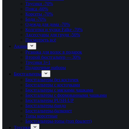
Трусики
-70%
Пояса
-60%
Корсеты
-70%
Боди
-70%
Одежда для дома
-70%
Колготки и чулки Falke
-70%
Аксессуары для груди
-50%
Посмотреть всё
Акции
Резинка для волос в подарок
Второй бюстгальтер — 30%
Трусики 3+1
Подарочные наборы
Бюстгальтеры
Бюстгальтеры без косточек
Бюстгальтеры с косточками
Бюстгальтеры с мягкими чашками
Бюстгальтеры с формованными чашками
Бюстгальтеры PUSH-UP
Бюстгальтеры-бандо
Бюстгальтеры-балконет
Топы корсетные
Бюстгальтеры-топы (топ бралетт)
Трусики