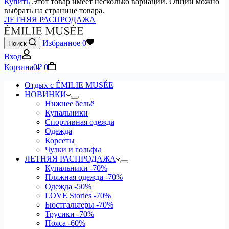
Купить
Этот товар имеет несколько вариаций. Опции можно
выбрать на странице товара.
ЛЕТНЯЯ РАСПРОДАЖА
Избранное
0
Поиск
Вход
Корзина
0
₽
0
Отдых с ÉMILIE MUSÉE
НОВИНКИ
Нижнее бельё
Купальники
Спортивная одежда
Одежда
Корсеты
Чулки и гольфы
ЛЕТНЯЯ РАСПРОДАЖА
Купальники
-70%
Пляжная одежда
-70%
Одежда
-50%
LOVE Stories
-70%
Бюстгальтеры
-70%
Трусики
-70%
Пояса
-60%