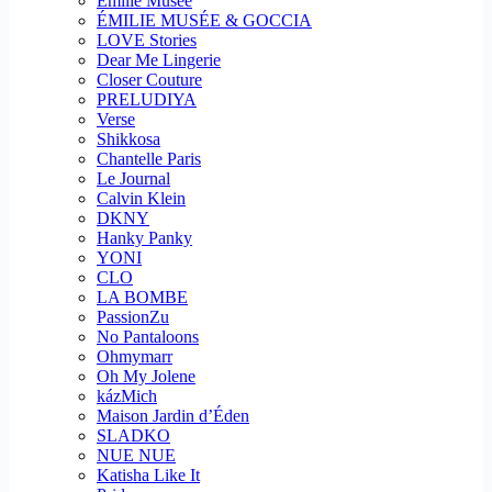
Emilie Musee
ÉMILIE MUSÉE & GOCCIA
LOVE Stories
Dear Me Lingerie
Closer Couture
PRELUDIYA
Verse
Shikkosa
Chantelle Paris
Le Journal
Calvin Klein
DKNY
Hanky Panky
YONI
CLO
LA BOMBE
PassionZu
No Pantaloons
Ohmymarr
Oh My Jolene
kázMich
Maison Jardin d’Éden
SLADKO
NUE NUE
Katisha Like It