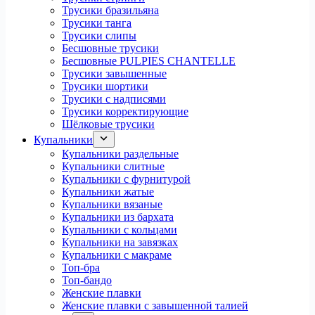
Трусики бразильяна
Трусики танга
Трусики слипы
Бесшовные трусики
Бесшовные PULPIES CHANTELLE
Трусики завышенные
Трусики шортики
Трусики с надписями
Трусики корректирующие
Шёлковые трусики
Купальники
Купальники раздельные
Купальники слитные
Купальники с фурнитурой
Купальники жатые
Купальники вязаные
Купальники из бархата
Купальники с кольцами
Купальники на завязках
Купальники с макраме
Топ-бра
Топ-бандо
Женские плавки
Женские плавки с завышенной талией