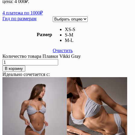
цена: 4 000₽.
4 платежа по 1000₽
Гид по размерам
XS-S
Размер
S-M
М-L
Очистить
Количество товара Плавки Vikki Gray
В корзину
Идеально сочетается с: