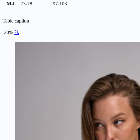
M-L
73-78
97-103
Table caption
-20%
🔍