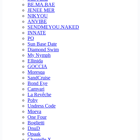
BE.MA.BAE
JENEE MER
NIKYOU
ANVIBE
SENDMEYOU.NAKED
INNATE
PQ
Sun Base Date
Diamond Swim
My Nymph
Ellinida
GOCCIA
Moresqa
SandCruise
Bond Eye
Camvari
La Revêche
Poby
Undress Code
Moeva
One Four
Boglietti
DnuD
Opaak
Chantelle X