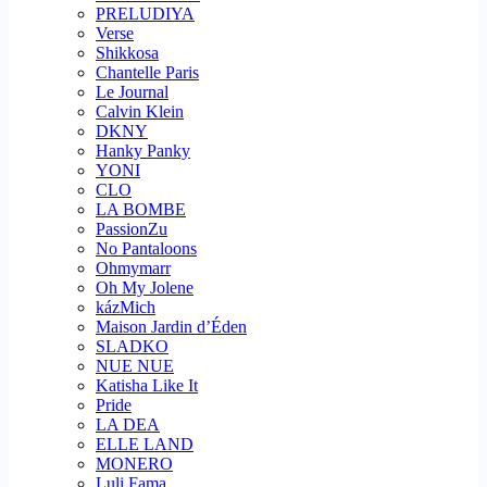
PRELUDIYA
Verse
Shikkosa
Chantelle Paris
Le Journal
Calvin Klein
DKNY
Hanky Panky
YONI
CLO
LA BOMBE
PassionZu
No Pantaloons
Ohmymarr
Oh My Jolene
kázMich
Maison Jardin d’Éden
SLADKO
NUE NUE
Katisha Like It
Pride
LA DEA
ELLE LAND
MONERO
Luli Fama