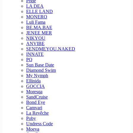
Pride
LA DEA
ELLE LAND
MONERO
Luli Fama
BE.MA.BAE
JENEE MER
NIKYOU
ANVIBE
SENDMEYOU.NAKED
INNATE
PQ
Sun Base Date
Diamond Swim
My Nymph
Ellinida
GOCCIA
Moresqa
SandCruise
Bond Eye
Camvari
La Revêche
Poby
Undress Code
Moeva