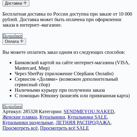
Доставка
Бесплатная доставка по России доступна при заказе от 10 000
рублей. Доставка может быть оплачена при оформлении
заказа в интернет–магазине.
Подробнее
Оплата
Вы можете оплатить заказ одним из следующих способов:
Банковской картой на сайте интернет-магазина (VISA,
Mastercard, Мир)
Через SberPay (приложение СберБанк Онлайн)
Сервисом «Долями» (возможен дополнительный
сервисный сбор)
Наличными курьеру при получении заказа
С помощью Юmoney (кошелёк или привязанная карта)
Подробнее
Артикул:
285328
Категории:
SENDMEYOU.NAKED
,
Женские плавки
,
Купальники
,
Купальники SALE
,
Купальники раздельные
,
ЛЕТНЯЯ РАСПРОДАЖА
,
Просмотреть всё
,
Просмотреть всё SALE