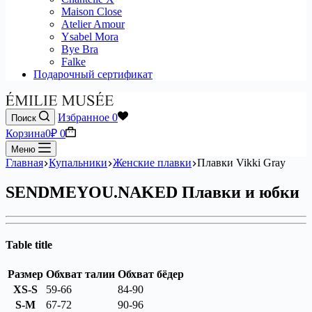
Maison Close
Atelier Amour
Ysabel Mora
Bye Bra
Falke
Подарочный сертификат
Избранное
0
Поиск
Корзина
0
₽
0
Меню
Главная
Купальники
Женские плавки
Плавки Vikki Gray
SENDMEYOU.NAKED Плавки и юбки
Table title
Размер
Обхват талии
Обхват бёдер
XS-S
59-66
84-90
S-M
67-72
90-96