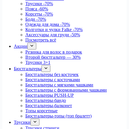
Трусики
-70%
Пояса
-60%
Корсеты
-70%
Боди
-70%
Одежда для дома
-70%
Колготки и чулки Falke
-70%
Аксессуары для груди
-50%
Посмотреть всё
Акции
Резинка для волос в подарок
Второй бюстгальтер — 30%
Трусики 3+1
Бюстгальтеры
Бюстгальтеры без косточек
Бюстгальтеры с косточками
Бюстгальтеры с мягкими чашками
Бюстгальтеры с формованными чашками
Бюстгальтеры PUSH-UP
Бюстгальтеры-бандо
Бюстгальтеры-балконет
Топы корсетные
Бюстгальтеры-топы (топ бралетт)
Трусики
Трусики стринги