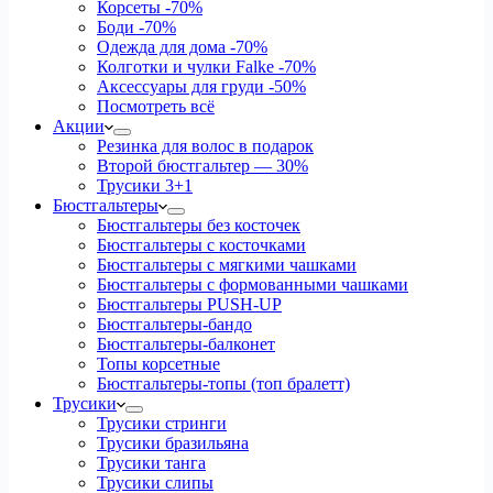
Корсеты
-70%
Боди
-70%
Одежда для дома
-70%
Колготки и чулки Falke
-70%
Аксессуары для груди
-50%
Посмотреть всё
Акции
Резинка для волос в подарок
Второй бюстгальтер — 30%
Трусики 3+1
Бюстгальтеры
Бюстгальтеры без косточек
Бюстгальтеры с косточками
Бюстгальтеры с мягкими чашками
Бюстгальтеры с формованными чашками
Бюстгальтеры PUSH-UP
Бюстгальтеры-бандо
Бюстгальтеры-балконет
Топы корсетные
Бюстгальтеры-топы (топ бралетт)
Трусики
Трусики стринги
Трусики бразильяна
Трусики танга
Трусики слипы