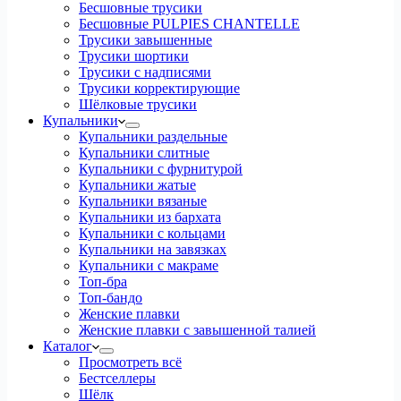
Бесшовные трусики
Бесшовные PULPIES CHANTELLE
Трусики завышенные
Трусики шортики
Трусики с надписями
Трусики корректирующие
Шёлковые трусики
Купальники
Купальники раздельные
Купальники слитные
Купальники с фурнитурой
Купальники жатые
Купальники вязаные
Купальники из бархата
Купальники с кольцами
Купальники на завязках
Купальники с макраме
Топ-бра
Топ-бандо
Женские плавки
Женские плавки с завышенной талией
Каталог
Просмотреть всё
Бестселлеры
Шёлк