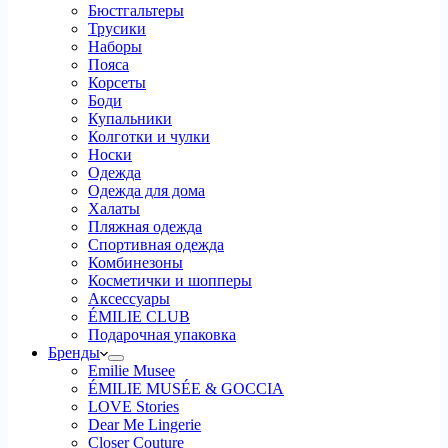
Бюстгальтеры
Трусики
Наборы
Пояса
Корсеты
Боди
Купальники
Колготки и чулки
Носки
Одежда
Одежда для дома
Халаты
Пляжная одежда
Спортивная одежда
Комбинезоны
Косметички и шопперы
Аксессуары
ÉMILIE CLUB
Подарочная упаковка
Бренды
Emilie Musee
ÉMILIE MUSÉE & GOCCIA
LOVE Stories
Dear Me Lingerie
Closer Couture