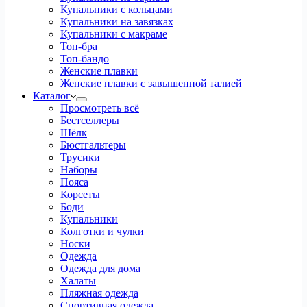
Купальники с кольцами
Купальники на завязках
Купальники с макраме
Топ-бра
Топ-бандо
Женские плавки
Женские плавки с завышенной талией
Каталог
Просмотреть всё
Бестселлеры
Шёлк
Бюстгальтеры
Трусики
Наборы
Пояса
Корсеты
Боди
Купальники
Колготки и чулки
Носки
Одежда
Одежда для дома
Халаты
Пляжная одежда
Спортивная одежда