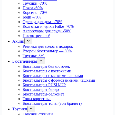
Трусики
-70%
Пояса
-60%
Корсеты
-70%
Боди
-70%
Одежда для дома
-70%
Колготки и чулки Falke
-70%
Аксессуары для груди
-50%
Посмотреть всё
Акции
Резинка для волос в подарок
Второй бюстгальтер — 30%
Трусики 3+1
Бюстгальтеры
Бюстгальтеры без косточек
Бюстгальтеры с косточками
Бюстгальтеры с мягкими чашками
Бюстгальтеры с формованными чашками
Бюстгальтеры PUSH-UP
Бюстгальтеры-бандо
Бюстгальтеры-балконет
Топы корсетные
Бюстгальтеры-топы (топ бралетт)
Трусики
Трусики стринги