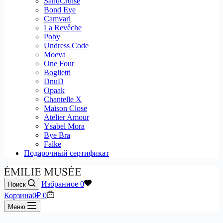
SandCruise
Bond Eye
Camvari
La Revêche
Poby
Undress Code
Moeva
One Four
Boglietti
DnuD
Opaak
Chantelle X
Maison Close
Atelier Amour
Ysabel Mora
Bye Bra
Falke
Подарочный сертификат
Избранное
0
Поиск
Корзина
0
₽
0
Меню