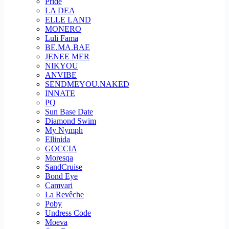
Pride
LA DEA
ELLE LAND
MONERO
Luli Fama
BE.MA.BAE
JENEE MER
NIKYOU
ANVIBE
SENDMEYOU.NAKED
INNATE
PQ
Sun Base Date
Diamond Swim
My Nymph
Ellinida
GOCCIA
Moresqa
SandCruise
Bond Eye
Camvari
La Revêche
Poby
Undress Code
Moeva