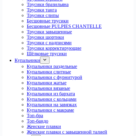
Трусики бразильяна
Трусики танга
Трусики слипы
Бесшовные трусики
Бесшовные PULPIES CHANTELLE
Трусики завышенные
Трусики шортики
Трусики с надписями
Трусики корректирующие
Шёлковые трусики
Купальники
Купальники раздельные
Купальники слитные
Купальники с фурнитурой
Купальники жатые
Купальники вязаные
Купальники из бархата
Купальники с кольцами
Купальники на завязках
Купальники с макраме
Топ-бра
Топ-бандо
Женские плавки
Женские плавки с завышенной талией