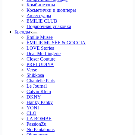
Комбинезоны
Косметички и шопперы
Аксессуары
ÉMILIE CLUB
Подарочная упаковка
Бренды
Emilie Musee
ÉMILIE MUSÉE & GOCCIA
LOVE Stories
Dear Me Lingerie
Closer Couture
PRELUDIYA
Verse
Shikkosa
Chantelle Paris
Le Journal
Calvin Klein
DKNY
Hanky Panky
YONI
CLO
LA BOMBE
PassionZu
No Pantaloons
Ohmymarr