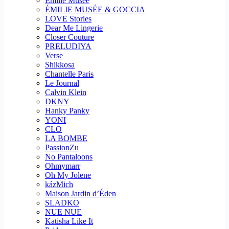
Emilie Musee
ÉMILIE MUSÉE & GOCCIA
LOVE Stories
Dear Me Lingerie
Closer Couture
PRELUDIYA
Verse
Shikkosa
Chantelle Paris
Le Journal
Calvin Klein
DKNY
Hanky Panky
YONI
CLO
LA BOMBE
PassionZu
No Pantaloons
Ohmymarr
Oh My Jolene
kázMich
Maison Jardin d’Éden
SLADKO
NUE NUE
Katisha Like It