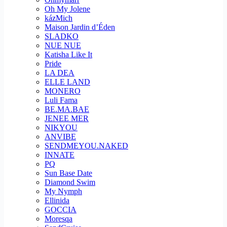
Oh My Jolene
kázMich
Maison Jardin d’Éden
SLADKO
NUE NUE
Katisha Like It
Pride
LA DEA
ELLE LAND
MONERO
Luli Fama
BE.MA.BAE
JENEE MER
NIKYOU
ANVIBE
SENDMEYOU.NAKED
INNATE
PQ
Sun Base Date
Diamond Swim
My Nymph
Ellinida
GOCCIA
Moresqa