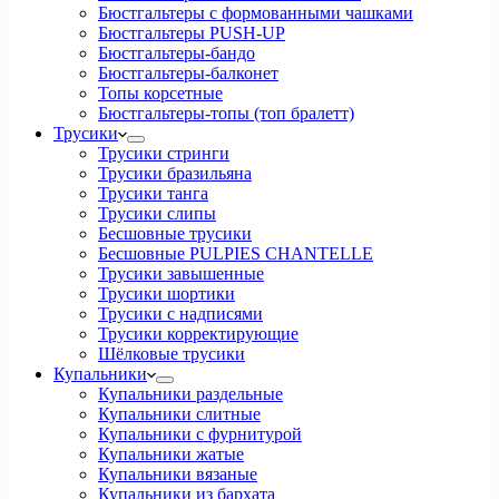
Бюстгальтеры с формованными чашками
Бюстгальтеры PUSH-UP
Бюстгальтеры-бандо
Бюстгальтеры-балконет
Топы корсетные
Бюстгальтеры-топы (топ бралетт)
Трусики
Трусики стринги
Трусики бразильяна
Трусики танга
Трусики слипы
Бесшовные трусики
Бесшовные PULPIES CHANTELLE
Трусики завышенные
Трусики шортики
Трусики с надписями
Трусики корректирующие
Шёлковые трусики
Купальники
Купальники раздельные
Купальники слитные
Купальники с фурнитурой
Купальники жатые
Купальники вязаные
Купальники из бархата