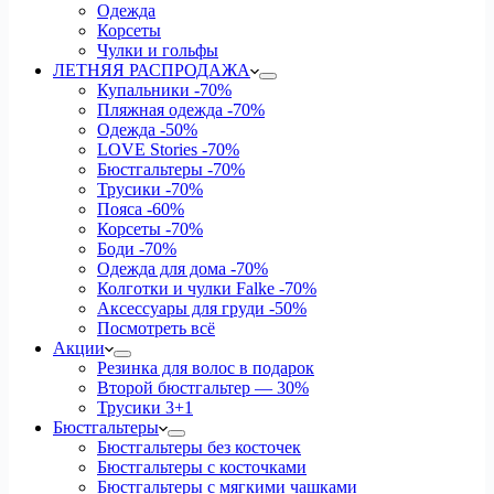
Одежда
Корсеты
Чулки и гольфы
ЛЕТНЯЯ РАСПРОДАЖА
Купальники
-70%
Пляжная одежда
-70%
Одежда
-50%
LOVE Stories
-70%
Бюстгальтеры
-70%
Трусики
-70%
Пояса
-60%
Корсеты
-70%
Боди
-70%
Одежда для дома
-70%
Колготки и чулки Falke
-70%
Аксессуары для груди
-50%
Посмотреть всё
Акции
Резинка для волос в подарок
Второй бюстгальтер — 30%
Трусики 3+1
Бюстгальтеры
Бюстгальтеры без косточек
Бюстгальтеры с косточками
Бюстгальтеры с мягкими чашками