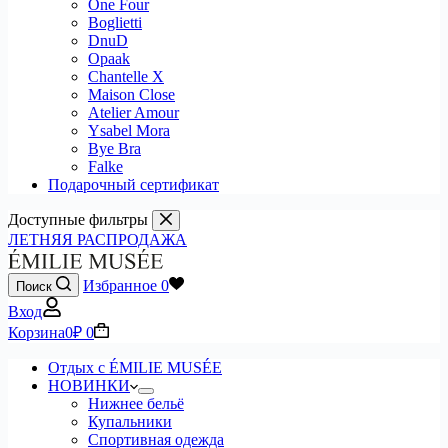
One Four
Boglietti
DnuD
Opaak
Chantelle X
Maison Close
Atelier Amour
Ysabel Mora
Bye Bra
Falke
Подарочный сертификат
Доступные фильтры
ЛЕТНЯЯ РАСПРОДАЖА
Избранное
0
Поиск
Вход
Корзина
0
₽
0
Отдых с ÉMILIE MUSÉE
НОВИНКИ
Нижнее бельё
Купальники
Спортивная одежда