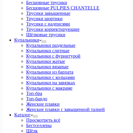
Бесшовные трусики
Бесшовные PULPIES CHANTELLE
Трусики завышенные
Трусики шортики
Трусики с надписями
Трусики корректирующие
Шёлковые трусики
Купальники
Купальники раздельные
Купальники слитные
Купальники с фурнитурой
Купальники жатые
Купальники вязаные
Купальники из бархата
Купальники с кольцами
Купальники на завязках
Купальники с макраме
Топ-бра
Топ-бандо
Женские плавки
Женские плавки с завышенной талией
Каталог
Просмотреть всё
Бестселлеры
Шёлк