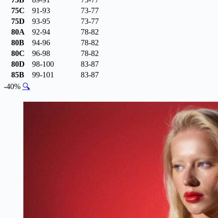
75C
91-93
73-77
75D
93-95
73-77
80A
92-94
78-82
80B
94-96
78-82
80C
96-98
78-82
80D
98-100
83-87
85B
99-101
83-87
-40%
🔍