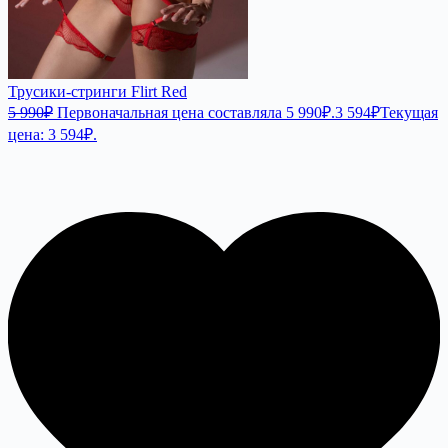
Трусики-стринги Flirt Red
5 990
₽
Первоначальная цена составляла 5 990₽.
3 594
₽
Текущая
цена: 3 594₽.