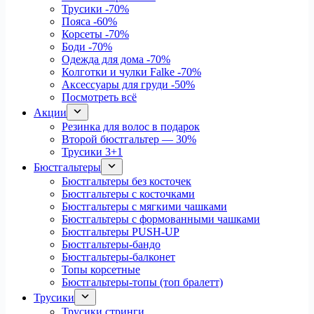
Трусики
-70%
Пояса
-60%
Корсеты
-70%
Боди
-70%
Одежда для дома
-70%
Колготки и чулки Falke
-70%
Аксессуары для груди
-50%
Посмотреть всё
Акции
Резинка для волос в подарок
Второй бюстгальтер — 30%
Трусики 3+1
Бюстгальтеры
Бюстгальтеры без косточек
Бюстгальтеры с косточками
Бюстгальтеры с мягкими чашками
Бюстгальтеры с формованными чашками
Бюстгальтеры PUSH-UP
Бюстгальтеры-бандо
Бюстгальтеры-балконет
Топы корсетные
Бюстгальтеры-топы (топ бралетт)
Трусики
Трусики стринги