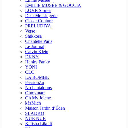
Emilie Musee
ÉMILIE MUSÉE & GOCCIA
LOVE Stories
Dear Me Lingerie
Closer Couture
PRELUDIYA
Verse
Shikkosa
Chantelle Paris
Le Journal
Calvin Klein
DKNY
Hanky Panky
YONI
CLO
LA BOMBE
PassionZu
No Pantaloons
Ohmymarr
Oh My Jolene
kázMich
Maison Jardin d’Éden
SLADKO
NUE NUE
Katisha Like It