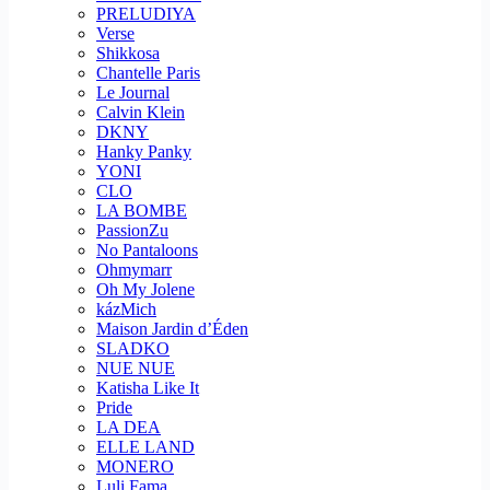
PRELUDIYA
Verse
Shikkosa
Chantelle Paris
Le Journal
Calvin Klein
DKNY
Hanky Panky
YONI
CLO
LA BOMBE
PassionZu
No Pantaloons
Ohmymarr
Oh My Jolene
kázMich
Maison Jardin d’Éden
SLADKO
NUE NUE
Katisha Like It
Pride
LA DEA
ELLE LAND
MONERO
Luli Fama