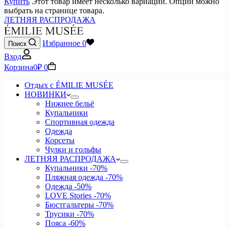
Купить
Этот товар имеет несколько вариаций. Опции можно
выбрать на странице товара.
ЛЕТНЯЯ РАСПРОДАЖА
Избранное
0
Поиск
Вход
Корзина
0
₽
0
Отдых с ÉMILIE MUSÉE
НОВИНКИ
Нижнее бельё
Купальники
Спортивная одежда
Одежда
Корсеты
Чулки и гольфы
ЛЕТНЯЯ РАСПРОДАЖА
Купальники
-70%
Пляжная одежда
-70%
Одежда
-50%
LOVE Stories
-70%
Бюстгальтеры
-70%
Трусики
-70%
Пояса
-60%