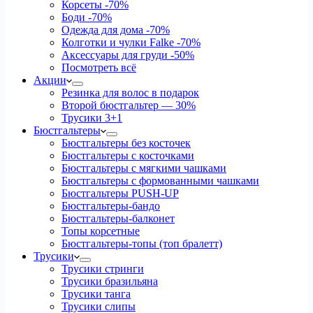
Корсеты
-70%
Боди
-70%
Одежда для дома
-70%
Колготки и чулки Falke
-70%
Аксессуары для груди
-50%
Посмотреть всё
Акции
Резинка для волос в подарок
Второй бюстгальтер — 30%
Трусики 3+1
Бюстгальтеры
Бюстгальтеры без косточек
Бюстгальтеры с косточками
Бюстгальтеры с мягкими чашками
Бюстгальтеры с формованными чашками
Бюстгальтеры PUSH-UP
Бюстгальтеры-бандо
Бюстгальтеры-балконет
Топы корсетные
Бюстгальтеры-топы (топ бралетт)
Трусики
Трусики стринги
Трусики бразильяна
Трусики танга
Трусики слипы