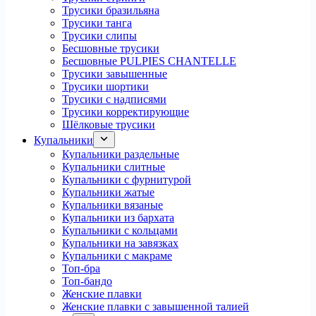
Трусики бразильяна
Трусики танга
Трусики слипы
Бесшовные трусики
Бесшовные PULPIES CHANTELLE
Трусики завышенные
Трусики шортики
Трусики с надписями
Трусики корректирующие
Шёлковые трусики
Купальники
Купальники раздельные
Купальники слитные
Купальники с фурнитурой
Купальники жатые
Купальники вязаные
Купальники из бархата
Купальники с кольцами
Купальники на завязках
Купальники с макраме
Топ-бра
Топ-бандо
Женские плавки
Женские плавки с завышенной талией