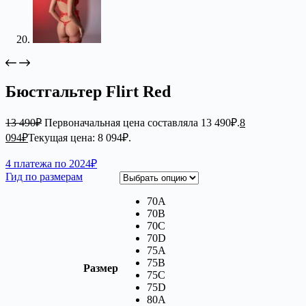
Бюстгальтер Flirt Red
13 490
₽
Первоначальная цена составляла 13 490₽.
8
094
₽
Текущая цена: 8 094₽.
4 платежа по 2024₽
Гид по размерам
70A
70B
70C
70D
75A
75B
Размер
75C
75D
80A