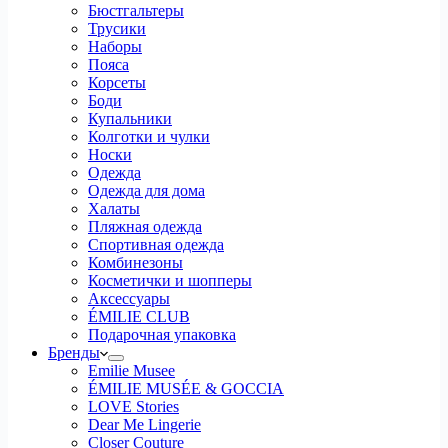
Бюстгальтеры
Трусики
Наборы
Пояса
Корсеты
Боди
Купальники
Колготки и чулки
Носки
Одежда
Одежда для дома
Халаты
Пляжная одежда
Спортивная одежда
Комбинезоны
Косметички и шопперы
Аксессуары
ÉMILIE CLUB
Подарочная упаковка
Бренды
Emilie Musee
ÉMILIE MUSÉE & GOCCIA
LOVE Stories
Dear Me Lingerie
Closer Couture