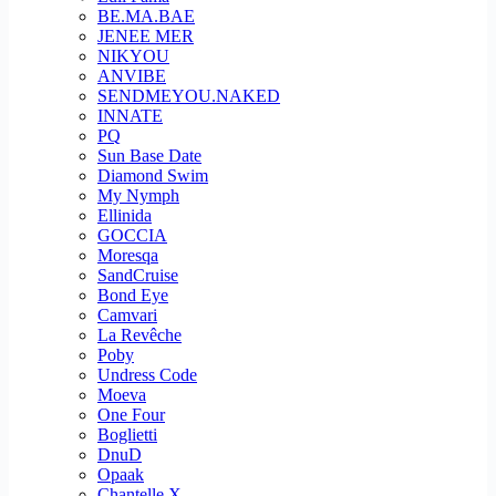
BE.MA.BAE
JENEE MER
NIKYOU
ANVIBE
SENDMEYOU.NAKED
INNATE
PQ
Sun Base Date
Diamond Swim
My Nymph
Ellinida
GOCCIA
Moresqa
SandCruise
Bond Eye
Camvari
La Revêche
Poby
Undress Code
Moeva
One Four
Boglietti
DnuD
Opaak
Chantelle X