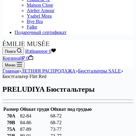
Maison Close
Atelier Amour
Ysabel Mora
Bye Bra
Falke
Подарочный сертификат
Избранное
0
Поиск
Корзина
0
₽
0
Меню
Главная
ЛЕТНЯЯ РАСПРОДАЖА
Бюстгальтеры SALE
Бюстгальтер Flirt Red
PRELUDIYA Бюстгальтеры
Размер
Обхват груди
Обхват под грудью
70A
82-84
68-72
70B
84-86
68-72
75A
87-89
73-77
75B
89-91
73-77