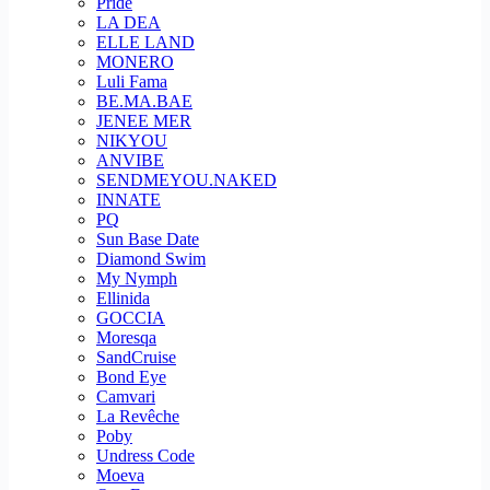
Pride
LA DEA
ELLE LAND
MONERO
Luli Fama
BE.MA.BAE
JENEE MER
NIKYOU
ANVIBE
SENDMEYOU.NAKED
INNATE
PQ
Sun Base Date
Diamond Swim
My Nymph
Ellinida
GOCCIA
Moresqa
SandCruise
Bond Eye
Camvari
La Revêche
Poby
Undress Code
Moeva