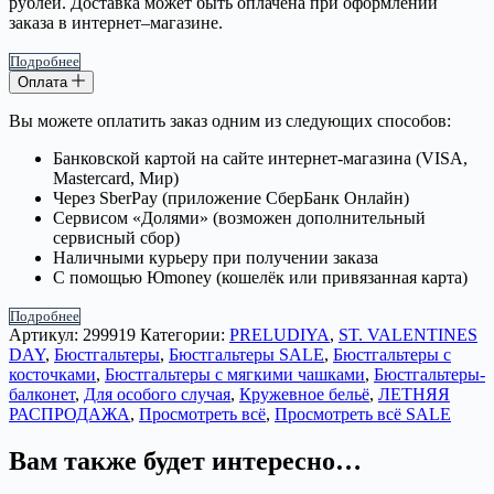
рублей. Доставка может быть оплачена при оформлении
заказа в интернет–магазине.
Подробнее
Оплата
Вы можете оплатить заказ одним из следующих способов:
Банковской картой на сайте интернет-магазина (VISA,
Mastercard, Мир)
Через SberPay (приложение СберБанк Онлайн)
Сервисом «Долями» (возможен дополнительный
сервисный сбор)
Наличными курьеру при получении заказа
С помощью Юmoney (кошелёк или привязанная карта)
Подробнее
Артикул:
299919
Категории:
PRELUDIYA
,
ST. VALENTINES
DAY
,
Бюстгальтеры
,
Бюстгальтеры SALE
,
Бюстгальтеры с
косточками
,
Бюстгальтеры с мягкими чашками
,
Бюстгальтеры-
балконет
,
Для особого случая
,
Кружевное бельё
,
ЛЕТНЯЯ
РАСПРОДАЖА
,
Просмотреть всё
,
Просмотреть всё SALE
Вам также будет интересно…