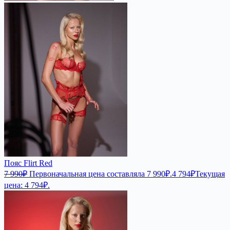
Пояс Flirt Red
7 990
₽
Первоначальная цена составляла 7 990₽.
4 794
₽
Текущая
цена: 4 794₽.