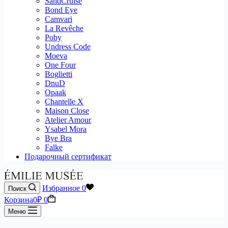
SandCruise
Bond Eye
Camvari
La Revêche
Poby
Undress Code
Moeva
One Four
Boglietti
DnuD
Opaak
Chantelle X
Maison Close
Atelier Amour
Ysabel Mora
Bye Bra
Falke
Подарочный сертификат
Избранное
0
Поиск
Корзина
0
₽
0
Меню