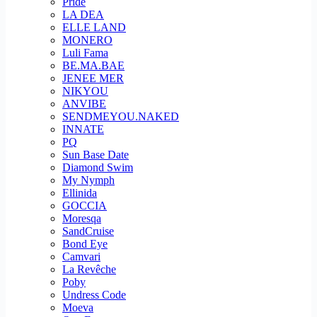
Pride
LA DEA
ELLE LAND
MONERO
Luli Fama
BE.MA.BAE
JENEE MER
NIKYOU
ANVIBE
SENDMEYOU.NAKED
INNATE
PQ
Sun Base Date
Diamond Swim
My Nymph
Ellinida
GOCCIA
Moresqa
SandCruise
Bond Eye
Camvari
La Revêche
Poby
Undress Code
Moeva