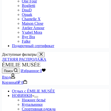
One Four
Boglietti
DnuD
Opaak
Chantelle X
Maison Close
Atelier Amour
Ysabel Mora
Bye Bra
Falke
Подарочный сертификат
Доступные фильтры
ЛЕТНЯЯ РАСПРОДАЖА
Избранное
0
Поиск
Вход
Корзина
0
₽
0
Отдых с ÉMILIE MUSÉE
НОВИНКИ
Нижнее бельё
Купальники
Спортивная одежда