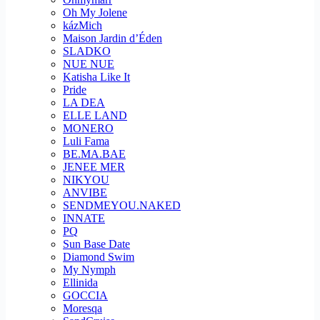
Oh My Jolene
kázMich
Maison Jardin d’Éden
SLADKO
NUE NUE
Katisha Like It
Pride
LA DEA
ELLE LAND
MONERO
Luli Fama
BE.MA.BAE
JENEE MER
NIKYOU
ANVIBE
SENDMEYOU.NAKED
INNATE
PQ
Sun Base Date
Diamond Swim
My Nymph
Ellinida
GOCCIA
Moresqa