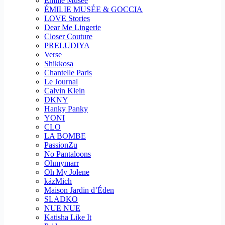
Emilie Musee
ÉMILIE MUSÉE & GOCCIA
LOVE Stories
Dear Me Lingerie
Closer Couture
PRELUDIYA
Verse
Shikkosa
Chantelle Paris
Le Journal
Calvin Klein
DKNY
Hanky Panky
YONI
CLO
LA BOMBE
PassionZu
No Pantaloons
Ohmymarr
Oh My Jolene
kázMich
Maison Jardin d’Éden
SLADKO
NUE NUE
Katisha Like It