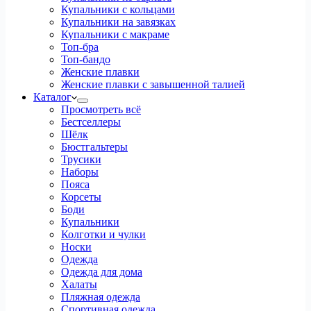
Купальники с кольцами
Купальники на завязках
Купальники с макраме
Топ-бра
Топ-бандо
Женские плавки
Женские плавки с завышенной талией
Каталог
Просмотреть всё
Бестселлеры
Шёлк
Бюстгальтеры
Трусики
Наборы
Пояса
Корсеты
Боди
Купальники
Колготки и чулки
Носки
Одежда
Одежда для дома
Халаты
Пляжная одежда
Спортивная одежда