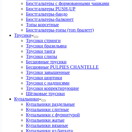
Бюстгальтеры с формованными чашками
Бюстгальтеры PUSH-UP
Бюстгальтеры-бандо
Бюстгальтеры-балконет
Топы корсетные
Бюстгальтеры-топы (топ бралетт)
Трусики
Трусики стринги
Трусики бразильяна
Трусики танга
Трусики слипы
Бесшовные трусики
Бесшовные PULPIES CHANTELLE
Трусики завышенные
Трусики шортики
Трусики с надписями
Трусики корректирующие
Шёлковые трусики
Купальники
Купальники раздельные
Купальники слитные
Купальники с фурнитурой
Купальники жатые
Купальники вязаные
Купальники из бархата