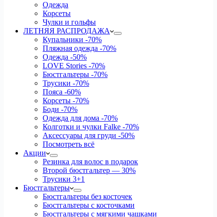
Одежда
Корсеты
Чулки и гольфы
ЛЕТНЯЯ РАСПРОДАЖА
Купальники
-70%
Пляжная одежда
-70%
Одежда
-50%
LOVE Stories
-70%
Бюстгальтеры
-70%
Трусики
-70%
Пояса
-60%
Корсеты
-70%
Боди
-70%
Одежда для дома
-70%
Колготки и чулки Falke
-70%
Аксессуары для груди
-50%
Посмотреть всё
Акции
Резинка для волос в подарок
Второй бюстгальтер — 30%
Трусики 3+1
Бюстгальтеры
Бюстгальтеры без косточек
Бюстгальтеры с косточками
Бюстгальтеры с мягкими чашками