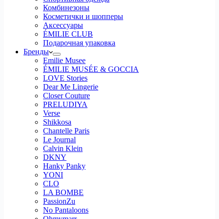
Комбинезоны
Косметички и шопперы
Аксессуары
ÉMILIE CLUB
Подарочная упаковка
Бренды
Emilie Musee
ÉMILIE MUSÉE & GOCCIA
LOVE Stories
Dear Me Lingerie
Closer Couture
PRELUDIYA
Verse
Shikkosa
Chantelle Paris
Le Journal
Calvin Klein
DKNY
Hanky Panky
YONI
CLO
LA BOMBE
PassionZu
No Pantaloons
Ohmymarr