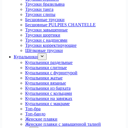
Трусики бразильяна
Трусики танга
Трусики слипы
Бесшовные трусики
Бесшовные PULPIES CHANTELLE
Трусики завышенные
Трусики шортики
Трусики с надписями
Трусики корректирующие
Шёлковые трусики
Купальники
Купальники раздельные
Купальники слитные
Купальники с фурнитурой
Купальники жатые
Купальники вязаные
Купальники из бархата
Купальники с кольцами
Купальники на завязках
Купальники с макраме
Топ-бра
Топ-бандо
Женские плавки
Женские плавки с завышенной талией