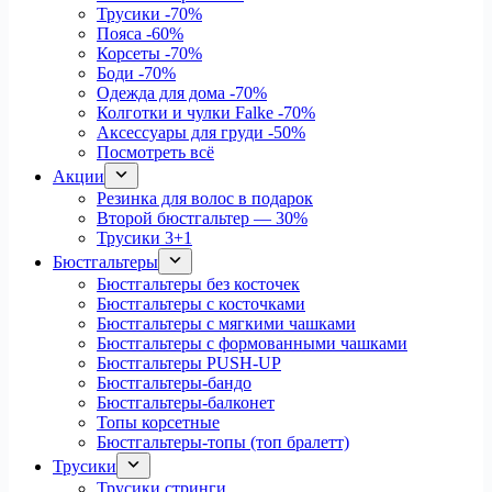
Трусики
-70%
Пояса
-60%
Корсеты
-70%
Боди
-70%
Одежда для дома
-70%
Колготки и чулки Falke
-70%
Аксессуары для груди
-50%
Посмотреть всё
Акции
Резинка для волос в подарок
Второй бюстгальтер — 30%
Трусики 3+1
Бюстгальтеры
Бюстгальтеры без косточек
Бюстгальтеры с косточками
Бюстгальтеры с мягкими чашками
Бюстгальтеры с формованными чашками
Бюстгальтеры PUSH-UP
Бюстгальтеры-бандо
Бюстгальтеры-балконет
Топы корсетные
Бюстгальтеры-топы (топ бралетт)
Трусики
Трусики стринги