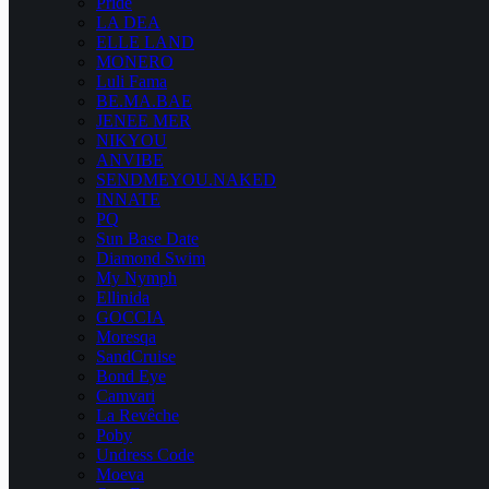
Pride
LA DEA
ELLE LAND
MONERO
Luli Fama
BE.MA.BAE
JENEE MER
NIKYOU
ANVIBE
SENDMEYOU.NAKED
INNATE
PQ
Sun Base Date
Diamond Swim
My Nymph
Ellinida
GOCCIA
Moresqa
SandCruise
Bond Eye
Camvari
La Revêche
Poby
Undress Code
Moeva