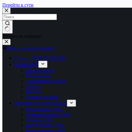
Перейти к сути
Ничего не найдено
Вход в личный кабинет
Отдых с ÉMILIE MUSÉE
НОВИНКИ
Нижнее бельё
Купальники
Спортивная одежда
Одежда
Корсеты
Чулки и гольфы
ЛЕТНЯЯ РАСПРОДАЖА
Купальники
-70%
Пляжная одежда
-70%
Одежда
-50%
LOVE Stories
-70%
Бюстгальтеры
-70%