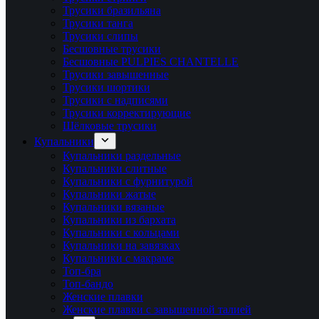
Трусики бразильяна
Трусики танга
Трусики слипы
Бесшовные трусики
Бесшовные PULPIES CHANTELLE
Трусики завышенные
Трусики шортики
Трусики с надписями
Трусики корректирующие
Шёлковые трусики
Купальники
Купальники раздельные
Купальники слитные
Купальники с фурнитурой
Купальники жатые
Купальники вязаные
Купальники из бархата
Купальники с кольцами
Купальники на завязках
Купальники с макраме
Топ-бра
Топ-бандо
Женские плавки
Женские плавки с завышенной талией