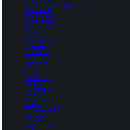
Emilie Musee
ÉMILIE MUSÉE & GOCCIA
LOVE Stories
Dear Me Lingerie
Closer Couture
PRELUDIYA
Verse
Shikkosa
Chantelle Paris
Le Journal
Calvin Klein
DKNY
Hanky Panky
YONI
CLO
LA BOMBE
PassionZu
No Pantaloons
Ohmymarr
Oh My Jolene
kázMich
Maison Jardin d’Éden
SLADKO
NUE NUE
Katisha Like It