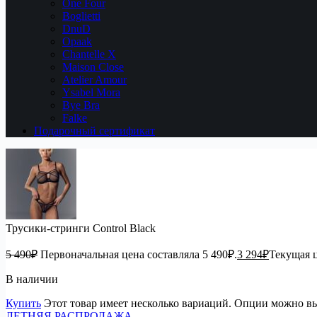
One Four
Boglietti
DnuD
Opaak
Chantelle X
Maison Close
Atelier Amour
Ysabel Mora
Bye Bra
Falke
Подарочный сертификат
Трусики-стринги Control Black
5 490
₽
Первоначальная цена составляла 5 490₽.
3 294
₽
Текущая ц
В наличии
Купить
Этот товар имеет несколько вариаций. Опции можно вы
ЛЕТНЯЯ РАСПРОДАЖА