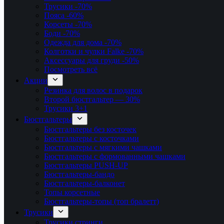
Трусики
-70%
Пояса
-60%
Корсеты
-70%
Боди
-70%
Одежда для дома
-70%
Колготки и чулки Falke
-70%
Аксессуары для груди
-50%
Посмотреть всё
Акции
Резинка для волос в подарок
Второй бюстгальтер — 30%
Трусики 3+1
Бюстгальтеры
Бюстгальтеры без косточек
Бюстгальтеры с косточками
Бюстгальтеры с мягкими чашками
Бюстгальтеры с формованными чашками
Бюстгальтеры PUSH-UP
Бюстгальтеры-бандо
Бюстгальтеры-балконет
Топы корсетные
Бюстгальтеры-топы (топ бралетт)
Трусики
Трусики стринги