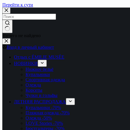
Перейти к сути
Ничего не найдено
Вход в личный кабинет
Отдых с ÉMILIE MUSÉE
НОВИНКИ
Нижнее бельё
Купальники
Спортивная одежда
Одежда
Корсеты
Чулки и гольфы
ЛЕТНЯЯ РАСПРОДАЖА
Купальники
-70%
Пляжная одежда
-70%
Одежда
-50%
LOVE Stories
-70%
Бюстгальтеры
-70%