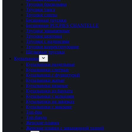
Трусики бразильяна
Трусики танга
Трусики слипы
Бесшовные трусики
Бесшовные PULPIES CHANTELLE
Трусики завышенные
Трусики шортики
Трусики с надписями
Трусики корректирующие
Шёлковые трусики
Купальники
Купальники раздельные
Купальники слитные
Купальники с фурнитурой
Купальники жатые
Купальники вязаные
Купальники из бархата
Купальники с кольцами
Купальники на завязках
Купальники с макраме
Топ-бра
Топ-бандо
Женские плавки
Женские плавки с завышенной талией