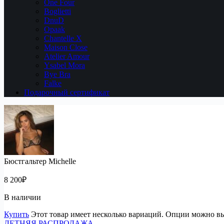
One Four
Boglietti
DnuD
Opaak
Chantelle X
Maison Close
Atelier Amour
Ysabel Mora
Bye Bra
Falke
Подарочный сертификат
Бюстгальтер Michelle
8 200
₽
В наличии
Купить
Этот товар имеет несколько вариаций. Опции можно вы
ЛЕТНЯЯ РАСПРОДАЖА