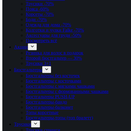
Трусики
-70%
Пояса
-60%
Корсеты
-70%
Боди
-70%
Одежда для дома
-70%
Колготки и чулки Falke
-70%
Аксессуары для груди
-50%
Посмотреть всё
Акции
Резинка для волос в подарок
Второй бюстгальтер — 30%
Трусики 3+1
Бюстгальтеры
Бюстгальтеры без косточек
Бюстгальтеры с косточками
Бюстгальтеры с мягкими чашками
Бюстгальтеры с формованными чашками
Бюстгальтеры PUSH-UP
Бюстгальтеры-бандо
Бюстгальтеры-балконет
Топы корсетные
Бюстгальтеры-топы (топ бралетт)
Трусики
Трусики стринги