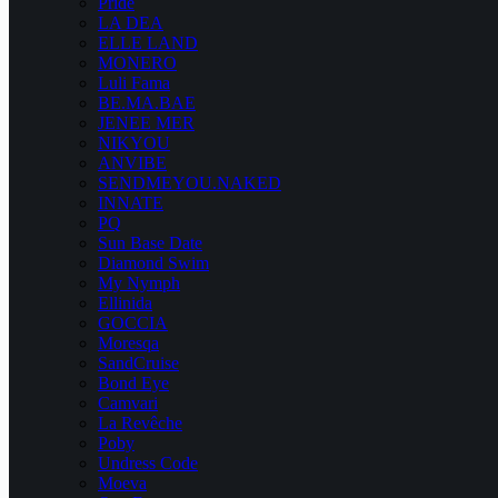
Pride
LA DEA
ELLE LAND
MONERO
Luli Fama
BE.MA.BAE
JENEE MER
NIKYOU
ANVIBE
SENDMEYOU.NAKED
INNATE
PQ
Sun Base Date
Diamond Swim
My Nymph
Ellinida
GOCCIA
Moresqa
SandCruise
Bond Eye
Camvari
La Revêche
Poby
Undress Code
Moeva