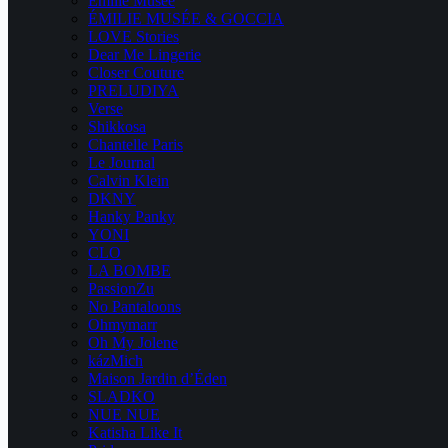
Emilie Musee
ÉMILIE MUSÉE & GOCCIA
LOVE Stories
Dear Me Lingerie
Closer Couture
PRELUDIYA
Verse
Shikkosa
Chantelle Paris
Le Journal
Calvin Klein
DKNY
Hanky Panky
YONI
CLO
LA BOMBE
PassionZu
No Pantaloons
Ohmymarr
Oh My Jolene
kázMich
Maison Jardin d’Éden
SLADKO
NUE NUE
Katisha Like It