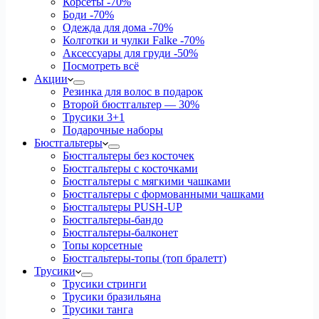
Корсеты
-70%
Боди
-70%
Одежда для дома
-70%
Колготки и чулки Falke
-70%
Аксессуары для груди
-50%
Посмотреть всё
Акции
Резинка для волос в подарок
Второй бюстгальтер — 30%
Трусики 3+1
Подарочные наборы
Бюстгальтеры
Бюстгальтеры без косточек
Бюстгальтеры с косточками
Бюстгальтеры с мягкими чашками
Бюстгальтеры с формованными чашками
Бюстгальтеры PUSH-UP
Бюстгальтеры-бандо
Бюстгальтеры-балконет
Топы корсетные
Бюстгальтеры-топы (топ бралетт)
Трусики
Трусики стринги
Трусики бразильяна
Трусики танга