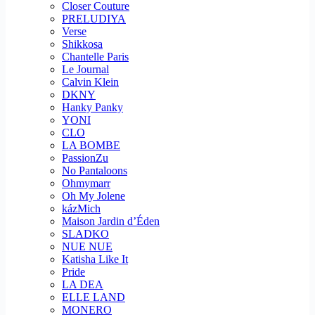
Closer Couture
PRELUDIYA
Verse
Shikkosa
Chantelle Paris
Le Journal
Calvin Klein
DKNY
Hanky Panky
YONI
CLO
LA BOMBE
PassionZu
No Pantaloons
Ohmymarr
Oh My Jolene
kázMich
Maison Jardin d’Éden
SLADKO
NUE NUE
Katisha Like It
Pride
LA DEA
ELLE LAND
MONERO