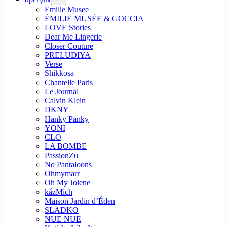
Emilie Musee
ÉMILIE MUSÉE & GOCCIA
LOVE Stories
Dear Me Lingerie
Closer Couture
PRELUDIYA
Verse
Shikkosa
Chantelle Paris
Le Journal
Calvin Klein
DKNY
Hanky Panky
YONI
CLO
LA BOMBE
PassionZu
No Pantaloons
Ohmymarr
Oh My Jolene
kázMich
Maison Jardin d’Éden
SLADKO
NUE NUE