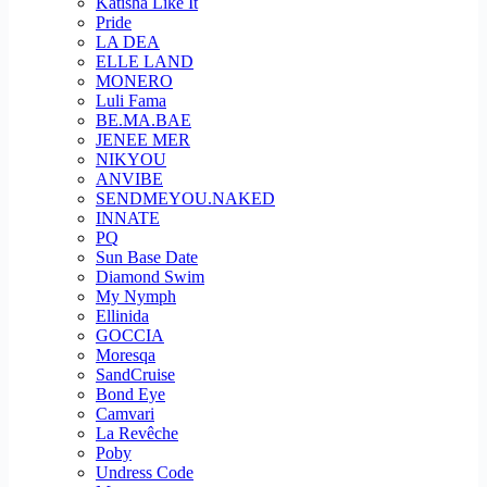
Katisha Like It
Pride
LA DEA
ELLE LAND
MONERO
Luli Fama
BE.MA.BAE
JENEE MER
NIKYOU
ANVIBE
SENDMEYOU.NAKED
INNATE
PQ
Sun Base Date
Diamond Swim
My Nymph
Ellinida
GOCCIA
Moresqa
SandCruise
Bond Eye
Camvari
La Revêche
Poby
Undress Code