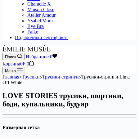
Chantelle X
Maison Close
Atelier Amour
Ysabel Mora
Bye Bra
Falke
Подарочный сертификат
Избранное
0
Поиск
Корзина
0
₽
0
Меню
Главная
Трусики
Трусики стринги
Трусики-стринги Lima
Off White
LOVE STORIES трусики, шортики,
боди, купальники, будуар
Размерная сетка