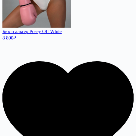
Бюстгальтер Posey Off White
8 800
₽