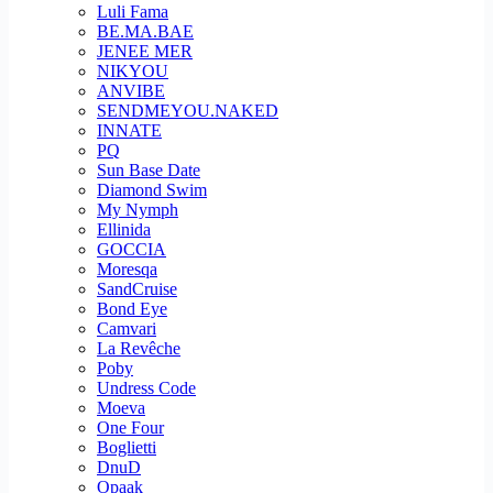
Luli Fama
BE.MA.BAE
JENEE MER
NIKYOU
ANVIBE
SENDMEYOU.NAKED
INNATE
PQ
Sun Base Date
Diamond Swim
My Nymph
Ellinida
GOCCIA
Moresqa
SandCruise
Bond Eye
Camvari
La Revêche
Poby
Undress Code
Moeva
One Four
Boglietti
DnuD
Opaak