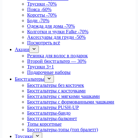
Трусики
-70%
Пояса
-60%
Корсеты
-70%
Боди
-70%
Одежда для дома
-70%
Колготки и чулки Falke
-70%
Аксессуары для груди
-50%
Посмотреть всё
Акции
Резинка для волос в подарок
Второй бюстгальтер — 30%
Трусики 3+1
Подарочные наборы
Бюстгальтеры
Бюстгальтеры без косточек
Бюстгальтеры с косточками
Бюстгальтеры с мягкими чашками
Бюстгальтеры с формованными чашками
Бюстгальтеры PUSH-UP
Бюстгальтеры-бандо
Бюстгальтеры-балконет
Топы корсетные
Бюстгальтеры-топы (топ бралетт)
Трусики