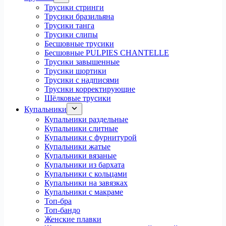
Трусики стринги
Трусики бразильяна
Трусики танга
Трусики слипы
Бесшовные трусики
Бесшовные PULPIES CHANTELLE
Трусики завышенные
Трусики шортики
Трусики с надписями
Трусики корректирующие
Шёлковые трусики
Купальники
Купальники раздельные
Купальники слитные
Купальники с фурнитурой
Купальники жатые
Купальники вязаные
Купальники из бархата
Купальники с кольцами
Купальники на завязках
Купальники с макраме
Топ-бра
Топ-бандо
Женские плавки