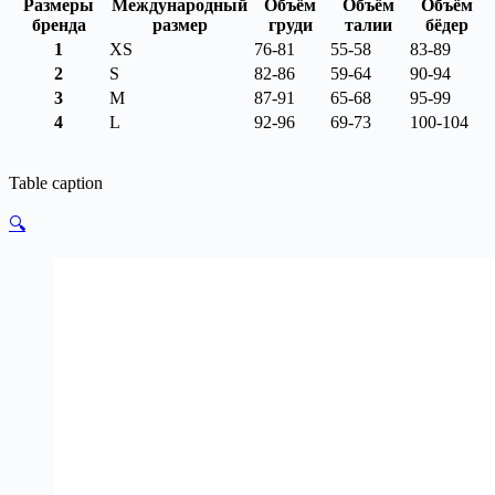
Размеры
Международный
Объём
Объём
Объём
бренда
размер
груди
талии
бёдер
1
XS
76-81
55-58
83-89
2
S
82-86
59-64
90-94
3
M
87-91
65-68
95-99
4
L
92-96
69-73
100-104
Table caption
🔍