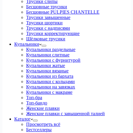
Трусики слипы
Бесшовные трусики
Бесшовные PULPIES CHANTELLE
Трусики завышенные
Трусики шортики
Трусики с надписями
Трусики корректирующие
Шёлковые трусики
Купальники
Купальники раздельные
Купальники слитные
Купальники с фурнитурой
Купальники жатые
Купальники вязаные
Купальники из бархата
Купальники с кольцами
Купальники на завязках
Купальники с макраме
Топ-бра
Топ-бандо
Женские плавки
Женские плавки с завышенной талией
Каталог
Просмотреть всё
Бестселлеры