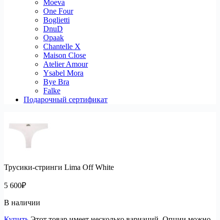
Moeva
One Four
Boglietti
DnuD
Opaak
Chantelle X
Maison Close
Atelier Amour
Ysabel Mora
Bye Bra
Falke
Подарочный сертификат
Трусики-стринги Lima Off White
5 600
₽
В наличии
Купить
Этот товар имеет несколько вариаций. Опции можно