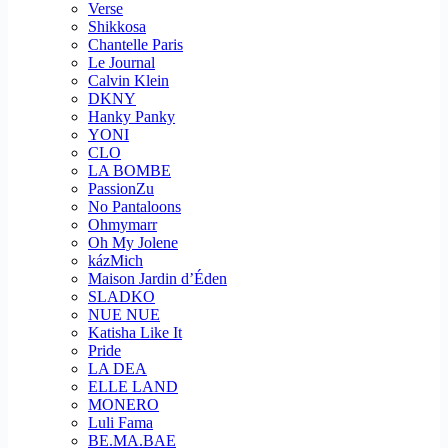
Verse
Shikkosa
Chantelle Paris
Le Journal
Calvin Klein
DKNY
Hanky Panky
YONI
CLO
LA BOMBE
PassionZu
No Pantaloons
Ohmymarr
Oh My Jolene
kázMich
Maison Jardin d’Éden
SLADKO
NUE NUE
Katisha Like It
Pride
LA DEA
ELLE LAND
MONERO
Luli Fama
BE.MA.BAE