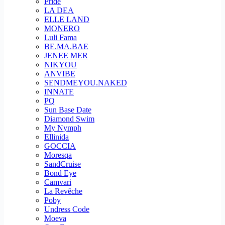
Pride
LA DEA
ELLE LAND
MONERO
Luli Fama
BE.MA.BAE
JENEE MER
NIKYOU
ANVIBE
SENDMEYOU.NAKED
INNATE
PQ
Sun Base Date
Diamond Swim
My Nymph
Ellinida
GOCCIA
Moresqa
SandCruise
Bond Eye
Camvari
La Revêche
Poby
Undress Code
Moeva