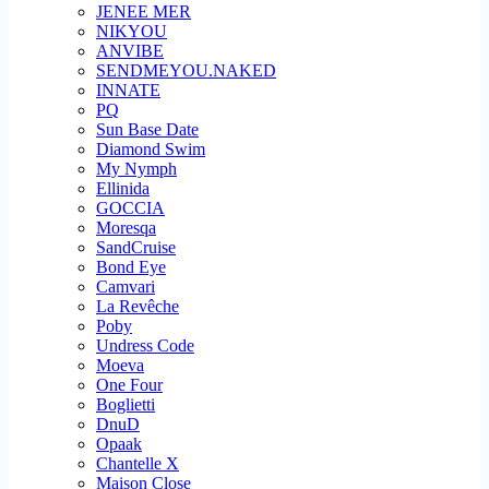
JENEE MER
NIKYOU
ANVIBE
SENDMEYOU.NAKED
INNATE
PQ
Sun Base Date
Diamond Swim
My Nymph
Ellinida
GOCCIA
Moresqa
SandCruise
Bond Eye
Camvari
La Revêche
Poby
Undress Code
Moeva
One Four
Boglietti
DnuD
Opaak
Chantelle X
Maison Close