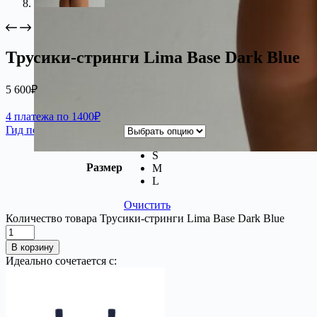
Трусики-стринги Lima Base Dark Blue
5 600
₽
4 платежа по 1400₽
Гид по размерам
S
Размер
M
L
Очистить
Количество товара Трусики-стринги Lima Base Dark Blue
В корзину
Идеально сочетается с: