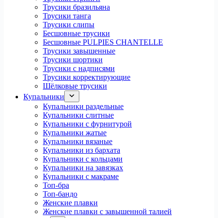
Трусики бразильяна
Трусики танга
Трусики слипы
Бесшовные трусики
Бесшовные PULPIES CHANTELLE
Трусики завышенные
Трусики шортики
Трусики с надписями
Трусики корректирующие
Шёлковые трусики
Купальники
Купальники раздельные
Купальники слитные
Купальники с фурнитурой
Купальники жатые
Купальники вязаные
Купальники из бархата
Купальники с кольцами
Купальники на завязках
Купальники с макраме
Топ-бра
Топ-бандо
Женские плавки
Женские плавки с завышенной талией