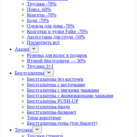
Трусики
-70%
Пояса
-60%
Корсеты
-70%
Боди
-70%
Одежда для дома
-70%
Колготки и чулки Falke
-70%
Аксессуары для груди
-50%
Посмотреть всё
Акции
Резинка для волос в подарок
Второй бюстгальтер — 30%
Трусики 3+1
Бюстгальтеры
Бюстгальтеры без косточек
Бюстгальтеры с косточками
Бюстгальтеры с мягкими чашками
Бюстгальтеры с формованными чашками
Бюстгальтеры PUSH-UP
Бюстгальтеры-бандо
Бюстгальтеры-балконет
Топы корсетные
Бюстгальтеры-топы (топ бралетт)
Трусики
Трусики стринги