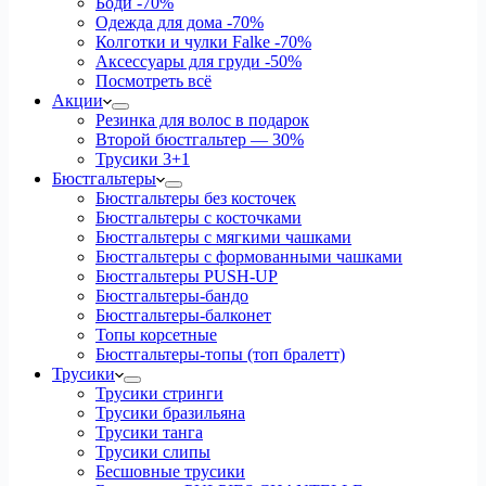
Боди
-70%
Одежда для дома
-70%
Колготки и чулки Falke
-70%
Аксессуары для груди
-50%
Посмотреть всё
Акции
Резинка для волос в подарок
Второй бюстгальтер — 30%
Трусики 3+1
Бюстгальтеры
Бюстгальтеры без косточек
Бюстгальтеры с косточками
Бюстгальтеры с мягкими чашками
Бюстгальтеры с формованными чашками
Бюстгальтеры PUSH-UP
Бюстгальтеры-бандо
Бюстгальтеры-балконет
Топы корсетные
Бюстгальтеры-топы (топ бралетт)
Трусики
Трусики стринги
Трусики бразильяна
Трусики танга
Трусики слипы
Бесшовные трусики