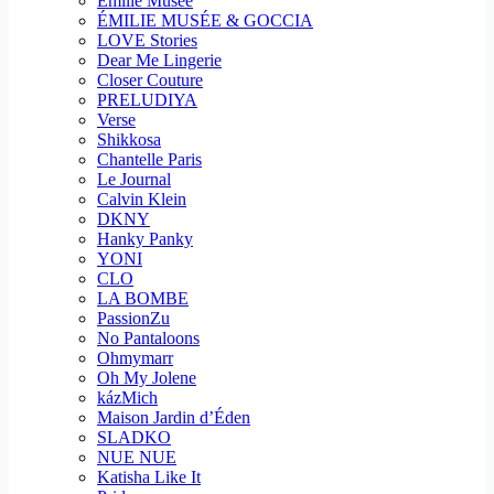
Emilie Musee
ÉMILIE MUSÉE & GOCCIA
LOVE Stories
Dear Me Lingerie
Closer Couture
PRELUDIYA
Verse
Shikkosa
Chantelle Paris
Le Journal
Calvin Klein
DKNY
Hanky Panky
YONI
CLO
LA BOMBE
PassionZu
No Pantaloons
Ohmymarr
Oh My Jolene
kázMich
Maison Jardin d’Éden
SLADKO
NUE NUE
Katisha Like It