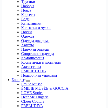
Трусики
Наборы
Пояса
Корсеты
Боди
Купальники
Колготки и чулки
Носки
Одежда
Одежда для дома
Халаты
Пляжная одежда
Спортивная одежда
Комбинезоны
Косметички и шопперы
Аксессуары
ÉMILIE CLUB
Подарочная упаковка
Бренды
Emilie Musee
ÉMILIE MUSÉE & GOCCIA
LOVE Stories
Dear Me Lingerie
Closer Couture
PRELUDIYA