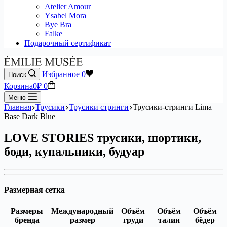
Atelier Amour
Ysabel Mora
Bye Bra
Falke
Подарочный сертификат
Избранное
0
Поиск
Корзина
0
₽
0
Меню
Главная
Трусики
Трусики стринги
Трусики-стринги Lima
Base Dark Blue
LOVE STORIES трусики, шортики,
боди, купальники, будуар
Размерная сетка
Размеры
Международный
Объём
Объём
Объём
бренда
размер
груди
талии
бёдер