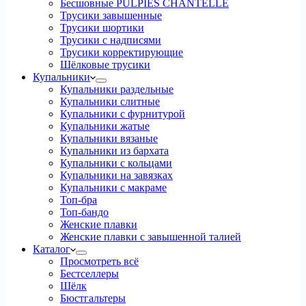
Бесшовные PULPIES CHANTELLE
Трусики завышенные
Трусики шортики
Трусики с надписями
Трусики корректирующие
Шёлковые трусики
Купальники
Купальники раздельные
Купальники слитные
Купальники с фурнитурой
Купальники жатые
Купальники вязаные
Купальники из бархата
Купальники с кольцами
Купальники на завязках
Купальники с макраме
Топ-бра
Топ-бандо
Женские плавки
Женские плавки с завышенной талией
Каталог
Просмотреть всё
Бестселлеры
Шёлк
Бюстгальтеры