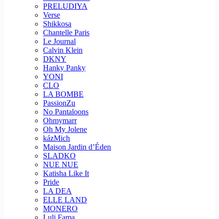
PRELUDIYA
Verse
Shikkosa
Chantelle Paris
Le Journal
Calvin Klein
DKNY
Hanky Panky
YONI
CLO
LA BOMBE
PassionZu
No Pantaloons
Ohmymarr
Oh My Jolene
kázMich
Maison Jardin d’Éden
SLADKO
NUE NUE
Katisha Like It
Pride
LA DEA
ELLE LAND
MONERO
Luli Fama