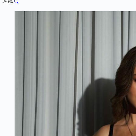
-50%
🔍