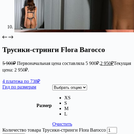
Трусики-стринги Flora Barocco
5 900
₽
Первоначальная цена составляла 5 900₽.
2 950
₽
Текущая
цена: 2 950₽.
4 платежа по 738₽
Гид по размерам
XS
S
Размер
M
L
Очистить
Количество товара Трусики-стринги Flora Barocco