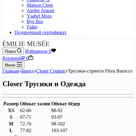
Maison Close
Atelier Amour
Ysabel Mora
Bye Bra
Falke
Подарочный сертификат
Избранное
0
Поиск
Корзина
0
₽
0
Меню
Главная
Бренд
Closer Couture
Трусики-стринги Flora Barocco
Closer Трусики и Одежда
Размер
Обхват талии
Обхват бёдер
XS
62-66
88-92
S
67-71
93-97
M
72-76
98-102
L
77-82
103-107