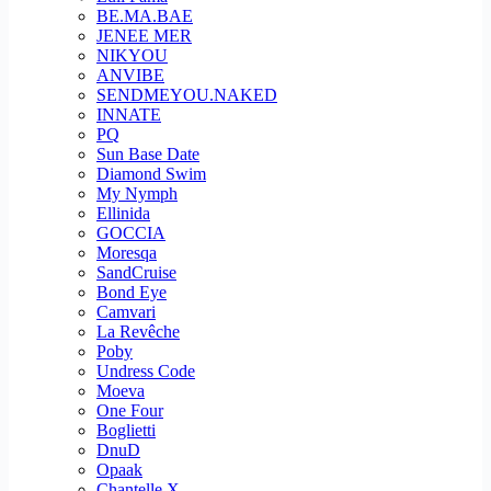
BE.MA.BAE
JENEE MER
NIKYOU
ANVIBE
SENDMEYOU.NAKED
INNATE
PQ
Sun Base Date
Diamond Swim
My Nymph
Ellinida
GOCCIA
Moresqa
SandCruise
Bond Eye
Camvari
La Revêche
Poby
Undress Code
Moeva
One Four
Boglietti
DnuD
Opaak
Chantelle X