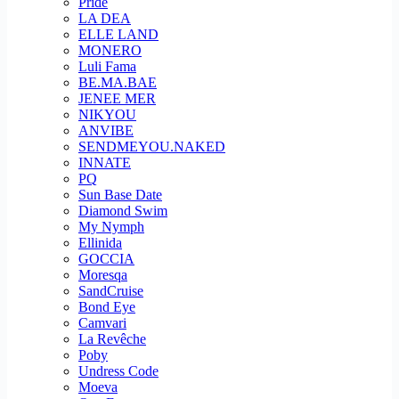
Pride
LA DEA
ELLE LAND
MONERO
Luli Fama
BE.MA.BAE
JENEE MER
NIKYOU
ANVIBE
SENDMEYOU.NAKED
INNATE
PQ
Sun Base Date
Diamond Swim
My Nymph
Ellinida
GOCCIA
Moresqa
SandCruise
Bond Eye
Camvari
La Revêche
Poby
Undress Code
Moeva