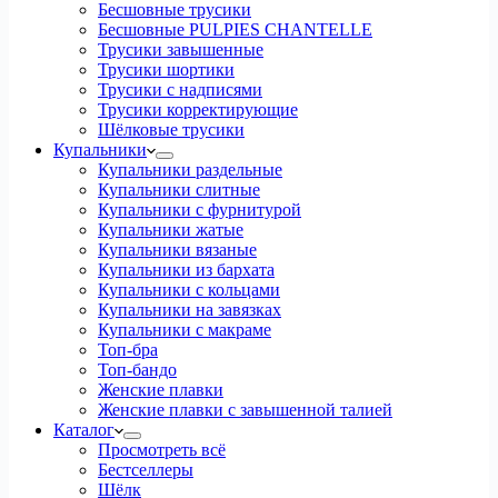
Бесшовные трусики
Бесшовные PULPIES CHANTELLE
Трусики завышенные
Трусики шортики
Трусики с надписями
Трусики корректирующие
Шёлковые трусики
Купальники
Купальники раздельные
Купальники слитные
Купальники с фурнитурой
Купальники жатые
Купальники вязаные
Купальники из бархата
Купальники с кольцами
Купальники на завязках
Купальники с макраме
Топ-бра
Топ-бандо
Женские плавки
Женские плавки с завышенной талией
Каталог
Просмотреть всё
Бестселлеры
Шёлк