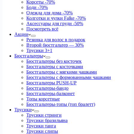
Корсеты
-70%
Боди
-70%
Одежда для дома
-70%
Колготки и чулки Falke
-70%
Аксессуары для груди
-50%
Посмотреть всё
Акции
Резинка для волос в подарок
Второй бюстгальтер — 30%
Трусики 3+1
Бюстгальтеры
Бюстгальтеры без косточек
Бюстгальтеры с косточками
Бюстгальтеры с мягкими чашками
Бюстгальтеры с формованными чашками
Бюстгальтеры PUSH-UP
Бюстгальтеры-бандо
Бюстгальтеры-балконет
Топы корсетные
Бюстгальтеры-топы (топ бралетт)
Трусики
Трусики стринги
Трусики бразильяна
Трусики танга
Трусики слипы