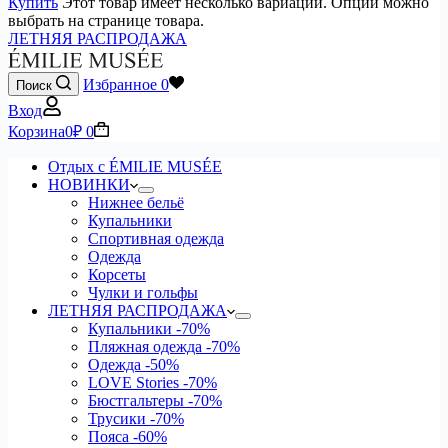
Купить
Этот товар имеет несколько вариаций. Опции можно
выбрать на странице товара.
ЛЕТНЯЯ РАСПРОДАЖА
Избранное
0
Поиск
Вход
Корзина
0
₽
0
Отдых с ÉMILIE MUSÉE
НОВИНКИ
Нижнее бельё
Купальники
Спортивная одежда
Одежда
Корсеты
Чулки и гольфы
ЛЕТНЯЯ РАСПРОДАЖА
Купальники
-70%
Пляжная одежда
-70%
Одежда
-50%
LOVE Stories
-70%
Бюстгальтеры
-70%
Трусики
-70%
Пояса
-60%