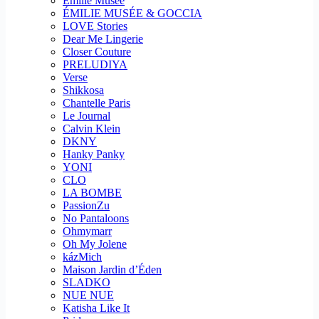
Emilie Musee
ÉMILIE MUSÉE & GOCCIA
LOVE Stories
Dear Me Lingerie
Closer Couture
PRELUDIYA
Verse
Shikkosa
Chantelle Paris
Le Journal
Calvin Klein
DKNY
Hanky Panky
YONI
CLO
LA BOMBE
PassionZu
No Pantaloons
Ohmymarr
Oh My Jolene
kázMich
Maison Jardin d’Éden
SLADKO
NUE NUE
Katisha Like It