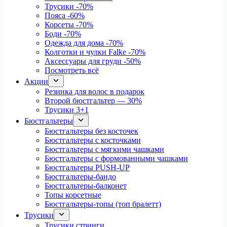
Трусики
-70%
Пояса
-60%
Корсеты
-70%
Боди
-70%
Одежда для дома
-70%
Колготки и чулки Falke
-70%
Аксессуары для груди
-50%
Посмотреть всё
Акции
Резинка для волос в подарок
Второй бюстгальтер — 30%
Трусики 3+1
Бюстгальтеры
Бюстгальтеры без косточек
Бюстгальтеры с косточками
Бюстгальтеры с мягкими чашками
Бюстгальтеры с формованными чашками
Бюстгальтеры PUSH-UP
Бюстгальтеры-бандо
Бюстгальтеры-балконет
Топы корсетные
Бюстгальтеры-топы (топ бралетт)
Трусики
Трусики стринги