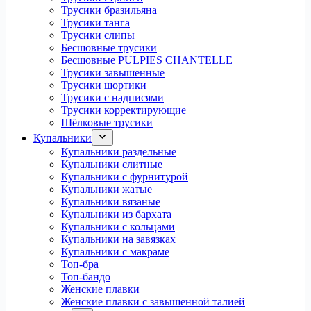
Трусики бразильяна
Трусики танга
Трусики слипы
Бесшовные трусики
Бесшовные PULPIES CHANTELLE
Трусики завышенные
Трусики шортики
Трусики с надписями
Трусики корректирующие
Шёлковые трусики
Купальники
Купальники раздельные
Купальники слитные
Купальники с фурнитурой
Купальники жатые
Купальники вязаные
Купальники из бархата
Купальники с кольцами
Купальники на завязках
Купальники с макраме
Топ-бра
Топ-бандо
Женские плавки
Женские плавки с завышенной талией