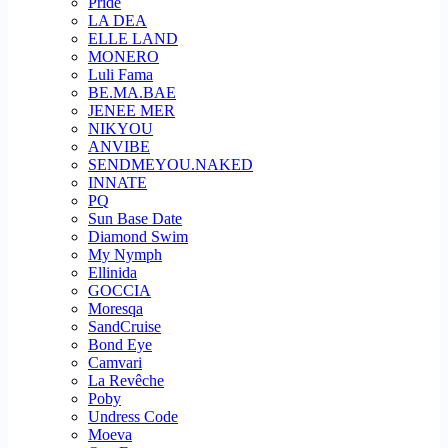
Pride
LA DEA
ELLE LAND
MONERO
Luli Fama
BE.MA.BAE
JENEE MER
NIKYOU
ANVIBE
SENDMEYOU.NAKED
INNATE
PQ
Sun Base Date
Diamond Swim
My Nymph
Ellinida
GOCCIA
Moresqa
SandCruise
Bond Eye
Camvari
La Revêche
Poby
Undress Code
Moeva