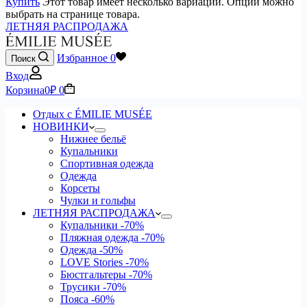
Купить
Этот товар имеет несколько вариаций. Опции можно
выбрать на странице товара.
ЛЕТНЯЯ РАСПРОДАЖА
Избранное
0
Поиск
Вход
Корзина
0
₽
0
Отдых с ÉMILIE MUSÉE
НОВИНКИ
Нижнее бельё
Купальники
Спортивная одежда
Одежда
Корсеты
Чулки и гольфы
ЛЕТНЯЯ РАСПРОДАЖА
Купальники
-70%
Пляжная одежда
-70%
Одежда
-50%
LOVE Stories
-70%
Бюстгальтеры
-70%
Трусики
-70%
Пояса
-60%