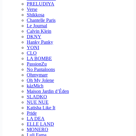
PRELUDIYA
Verse
Shikkosa
Chantelle Paris
Le Journal
Calvin Klein
DKNY
Hanky Panky
YONI
CLO
LA BOMBE
PassionZu
No Pantaloons
Ohmymarr
Oh My Jolene
kázMich
Maison Jardin d’Éden
SLADKO
NUE NUE
Katisha Like It
Pride
LA DEA
ELLE LAND
MONERO
Luli Fama