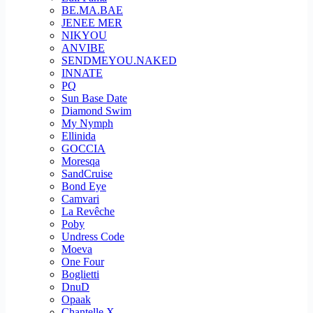
BE.MA.BAE
JENEE MER
NIKYOU
ANVIBE
SENDMEYOU.NAKED
INNATE
PQ
Sun Base Date
Diamond Swim
My Nymph
Ellinida
GOCCIA
Moresqa
SandCruise
Bond Eye
Camvari
La Revêche
Poby
Undress Code
Moeva
One Four
Boglietti
DnuD
Opaak
Chantelle X