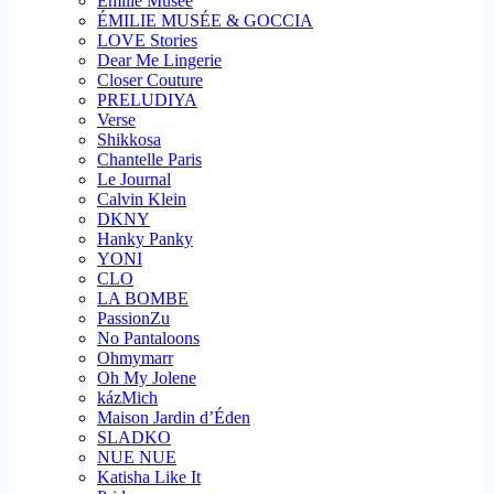
Emilie Musee
ÉMILIE MUSÉE & GOCCIA
LOVE Stories
Dear Me Lingerie
Closer Couture
PRELUDIYA
Verse
Shikkosa
Chantelle Paris
Le Journal
Calvin Klein
DKNY
Hanky Panky
YONI
CLO
LA BOMBE
PassionZu
No Pantaloons
Ohmymarr
Oh My Jolene
kázMich
Maison Jardin d’Éden
SLADKO
NUE NUE
Katisha Like It