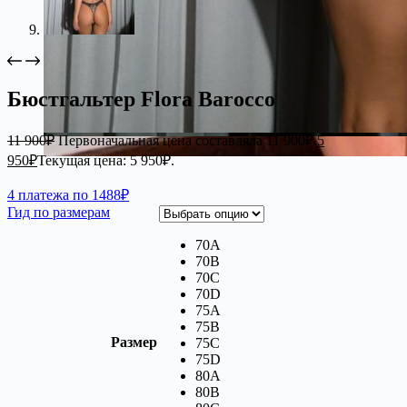
Бюстгальтер Flora Barocco
11 900
₽
Первоначальная цена составляла 11 900₽.
5
950
₽
Текущая цена: 5 950₽.
4 платежа по 1488₽
Гид по размерам
70A
70B
70C
70D
75A
75B
Размер
75C
75D
80A
80B