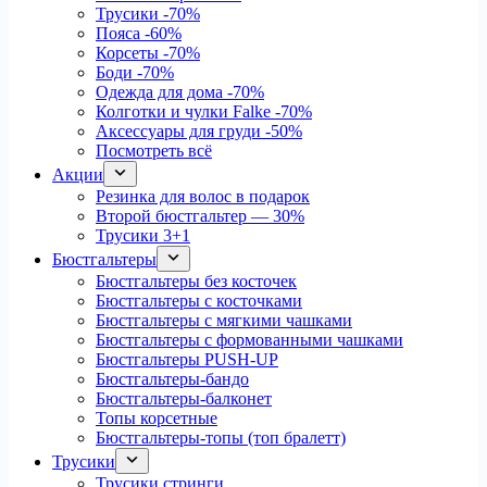
Трусики
-70%
Пояса
-60%
Корсеты
-70%
Боди
-70%
Одежда для дома
-70%
Колготки и чулки Falke
-70%
Аксессуары для груди
-50%
Посмотреть всё
Акции
Резинка для волос в подарок
Второй бюстгальтер — 30%
Трусики 3+1
Бюстгальтеры
Бюстгальтеры без косточек
Бюстгальтеры с косточками
Бюстгальтеры с мягкими чашками
Бюстгальтеры с формованными чашками
Бюстгальтеры PUSH-UP
Бюстгальтеры-бандо
Бюстгальтеры-балконет
Топы корсетные
Бюстгальтеры-топы (топ бралетт)
Трусики
Трусики стринги