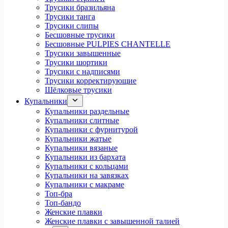
Трусики бразильяна
Трусики танга
Трусики слипы
Бесшовные трусики
Бесшовные PULPIES CHANTELLE
Трусики завышенные
Трусики шортики
Трусики с надписями
Трусики корректирующие
Шёлковые трусики
Купальники
Купальники раздельные
Купальники слитные
Купальники с фурнитурой
Купальники жатые
Купальники вязаные
Купальники из бархата
Купальники с кольцами
Купальники на завязках
Купальники с макраме
Топ-бра
Топ-бандо
Женские плавки
Женские плавки с завышенной талией