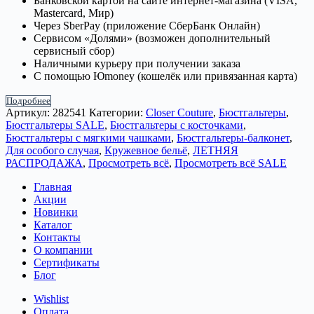
Банковской картой на сайте интернет-магазина (VISA,
Mastercard, Мир)
Через SberPay (приложение СберБанк Онлайн)
Сервисом «Долями» (возможен дополнительный
сервисный сбор)
Наличными курьеру при получении заказа
С помощью Юmoney (кошелёк или привязанная карта)
Подробнее
Артикул:
282541
Категории:
Closer Couture
,
Бюстгальтеры
,
Бюстгальтеры SALE
,
Бюстгальтеры с косточками
,
Бюстгальтеры с мягкими чашками
,
Бюстгальтеры-балконет
,
Для особого случая
,
Кружевное бельё
,
ЛЕТНЯЯ
РАСПРОДАЖА
,
Просмотреть всё
,
Просмотреть всё SALE
Главная
Акции
Новинки
Каталог
Контакты
О компании
Сертификаты
Блог
Wishlist
Оплата