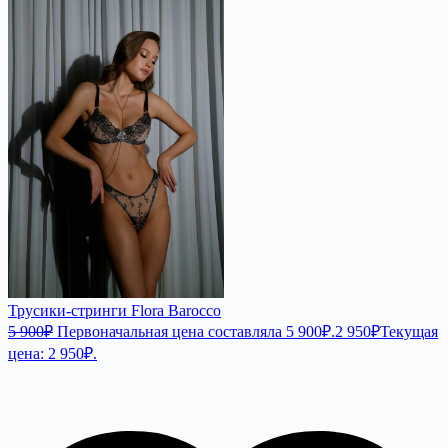
Трусики-стринги Flora Barocco
5 900
₽
Первоначальная цена составляла 5 900₽.
2 950
₽
Текущая
цена: 2 950₽.