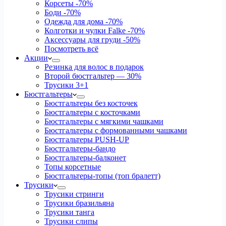
Корсеты
-70%
Боди
-70%
Одежда для дома
-70%
Колготки и чулки Falke
-70%
Аксессуары для груди
-50%
Посмотреть всё
Акции
Резинка для волос в подарок
Второй бюстгальтер — 30%
Трусики 3+1
Бюстгальтеры
Бюстгальтеры без косточек
Бюстгальтеры с косточками
Бюстгальтеры с мягкими чашками
Бюстгальтеры с формованными чашками
Бюстгальтеры PUSH-UP
Бюстгальтеры-бандо
Бюстгальтеры-балконет
Топы корсетные
Бюстгальтеры-топы (топ бралетт)
Трусики
Трусики стринги
Трусики бразильяна
Трусики танга
Трусики слипы