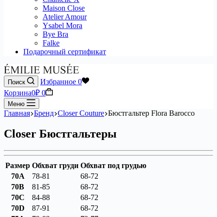
Maison Close
Atelier Amour
Ysabel Mora
Bye Bra
Falke
Подарочный сертификат
Избранное
0
Поиск
Корзина
0
₽
0
Меню
Главная
Бренд
Closer Couture
Бюстгальтер Flora Barocco
Closer Бюстгальтеры
Размер
Обхват груди
Обхват под грудью
70A
78-81
68-72
70B
81-85
68-72
70C
84-88
68-72
70D
87-91
68-72