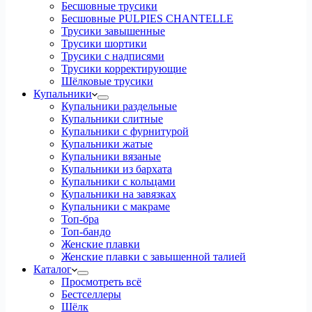
Бесшовные трусики
Бесшовные PULPIES CHANTELLE
Трусики завышенные
Трусики шортики
Трусики с надписями
Трусики корректирующие
Шёлковые трусики
Купальники
Купальники раздельные
Купальники слитные
Купальники с фурнитурой
Купальники жатые
Купальники вязаные
Купальники из бархата
Купальники с кольцами
Купальники на завязках
Купальники с макраме
Топ-бра
Топ-бандо
Женские плавки
Женские плавки с завышенной талией
Каталог
Просмотреть всё
Бестселлеры
Шёлк