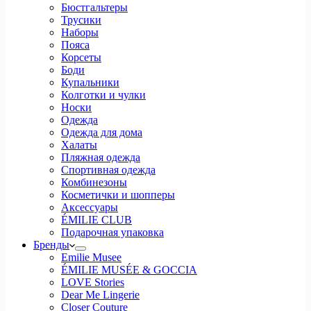
Бюстгальтеры
Трусики
Наборы
Пояса
Корсеты
Боди
Купальники
Колготки и чулки
Носки
Одежда
Одежда для дома
Халаты
Пляжная одежда
Спортивная одежда
Комбинезоны
Косметички и шопперы
Аксессуары
ÉMILIE CLUB
Подарочная упаковка
Бренды
Emilie Musee
ÉMILIE MUSÉE & GOCCIA
LOVE Stories
Dear Me Lingerie
Closer Couture