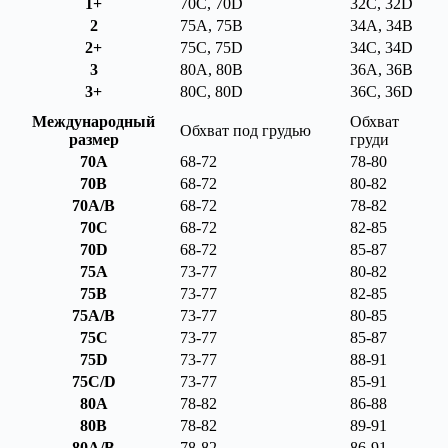
1+
70C, 70D
32C, 32D
2
75A, 75B
34A, 34B
2+
75C, 75D
34C, 34D
3
80A, 80B
36A, 36B
3+
80C, 80D
36C, 36D
Международный
Обхват
Обхват под грудью
размер
груди
70A
68-72
78-80
70B
68-72
80-82
70A/B
68-72
78-82
70C
68-72
82-85
70D
68-72
85-87
75A
73-77
80-82
75B
73-77
82-85
75A/B
73-77
80-85
75C
73-77
85-87
75D
73-77
88-91
75C/D
73-77
85-91
80A
78-82
86-88
80B
78-82
89-91
80A/B
78-82
86-91