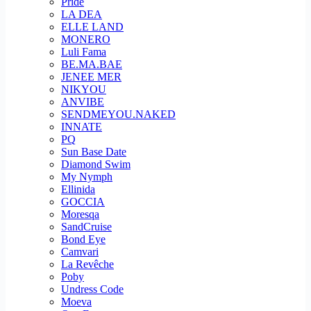
Pride
LA DEA
ELLE LAND
MONERO
Luli Fama
BE.MA.BAE
JENEE MER
NIKYOU
ANVIBE
SENDMEYOU.NAKED
INNATE
PQ
Sun Base Date
Diamond Swim
My Nymph
Ellinida
GOCCIA
Moresqa
SandCruise
Bond Eye
Camvari
La Revêche
Poby
Undress Code
Moeva