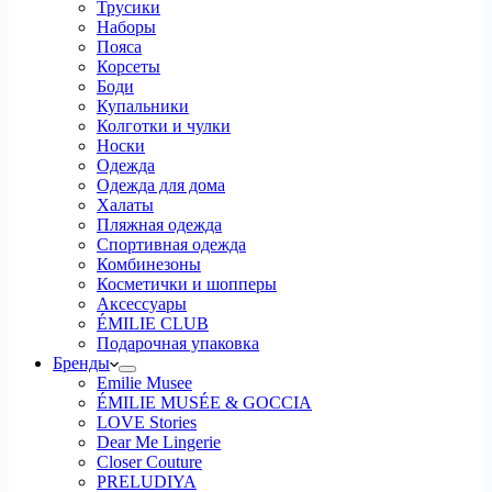
Трусики
Наборы
Пояса
Корсеты
Боди
Купальники
Колготки и чулки
Носки
Одежда
Одежда для дома
Халаты
Пляжная одежда
Спортивная одежда
Комбинезоны
Косметички и шопперы
Аксессуары
ÉMILIE CLUB
Подарочная упаковка
Бренды
Emilie Musee
ÉMILIE MUSÉE & GOCCIA
LOVE Stories
Dear Me Lingerie
Closer Couture
PRELUDIYA