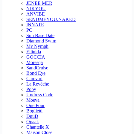
JENEE MER
NIKYOU
ANVIBE
SENDMEYOU.NAKED
INNATE
PQ
Sun Base Date
Diamond Swim
My Nymph
Ellinida
GOCCIA
Moresqa
SandCruise
Bond Eye
Camvari
La Revêche
Poby
Undress Code
Moeva
One Four
Boglietti
DnuD
Opaak
Chantelle X
Maison Close