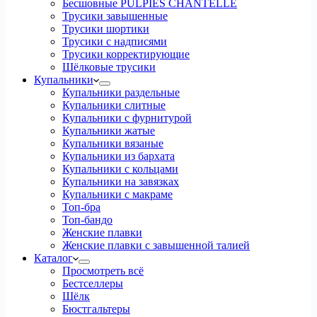
Бесшовные PULPIES CHANTELLE
Трусики завышенные
Трусики шортики
Трусики с надписями
Трусики корректирующие
Шёлковые трусики
Купальники
Купальники раздельные
Купальники слитные
Купальники с фурнитурой
Купальники жатые
Купальники вязаные
Купальники из бархата
Купальники с кольцами
Купальники на завязках
Купальники с макраме
Топ-бра
Топ-бандо
Женские плавки
Женские плавки с завышенной талией
Каталог
Просмотреть всё
Бестселлеры
Шёлк
Бюстгальтеры