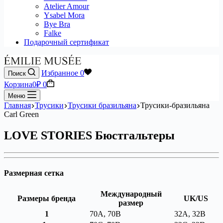
Atelier Amour
Ysabel Mora
Bye Bra
Falke
Подарочный сертификат
Избранное
0
Поиск
Корзина
0
₽
0
Меню
Главная
Трусики
Трусики бразильяна
Трусики-бразильяна
Carl Green
LOVE STORIES Бюстгальтеры
Размерная сетка
Международный
Размеры бренда
UK/US
размер
1
70A, 70B
32A, 32B