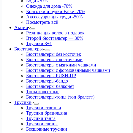
Боди
-70%
Одежда для дома
-70%
Колготки и чулки Falke
-70%
Аксессуары для груди
-50%
Посмотреть всё
Акции
Резинка для волос в подарок
Второй бюстгальтер — 30%
Трусики 3+1
Бюстгальтеры
Бюстгальтеры без косточек
Бюстгальтеры с косточками
Бюстгальтеры с мягкими чашками
Бюстгальтеры с формованными чашками
Бюстгальтеры PUSH-UP
Бюстгальтеры-бандо
Бюстгальтеры-балконет
Топы корсетные
Бюстгальтеры-топы (топ бралетт)
Трусики
Трусики стринги
Трусики бразильяна
Трусики танга
Трусики слипы
Бесшовные трусики