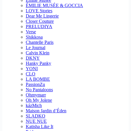
Emilie Musee
ÉMILIE MUSÉE & GOCCIA
LOVE Stories
Dear Me Lingerie
Closer Couture
PRELUDIYA
Verse
Shikkosa
Chantelle Paris
Le Journal
Calvin Klein
DKNY
Hanky Panky
YONI
CLO
LA BOMBE
PassionZu
No Pantaloons
Ohmymarr
Oh My Jolene
kázMich
Maison Jardin d’Éden
SLADKO
NUE NUE
Katisha Like It