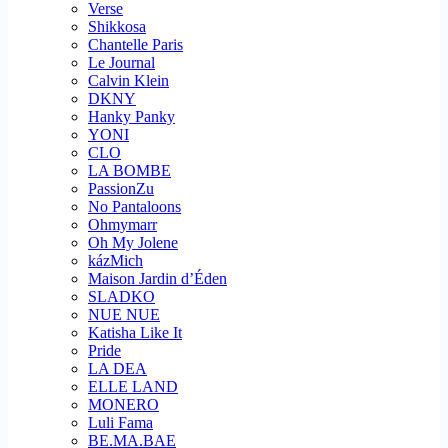
Verse
Shikkosa
Chantelle Paris
Le Journal
Calvin Klein
DKNY
Hanky Panky
YONI
CLO
LA BOMBE
PassionZu
No Pantaloons
Ohmymarr
Oh My Jolene
kázMich
Maison Jardin d’Éden
SLADKO
NUE NUE
Katisha Like It
Pride
LA DEA
ELLE LAND
MONERO
Luli Fama
BE.MA.BAE