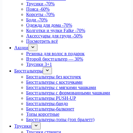
Трусики
-70%
Пояса
-60%
Корсеты
-70%
Боди
-70%
Одежда для дома
-70%
Колготки и чулки Falke
-70%
Аксессуары для груди
-50%
Посмотреть всё
Акции
Резинка для волос в подарок
Второй бюстгальтер — 30%
Трусики 3+1
Бюстгальтеры
Бюстгальтеры без косточек
Бюстгальтеры с косточками
Бюстгальтеры с мягкими чашками
Бюстгальтеры с формованными чашками
Бюстгальтеры PUSH-UP
Бюстгальтеры-бандо
Бюстгальтеры-балконет
Топы корсетные
Бюстгальтеры-топы (топ бралетт)
Трусики
Трусики стринги