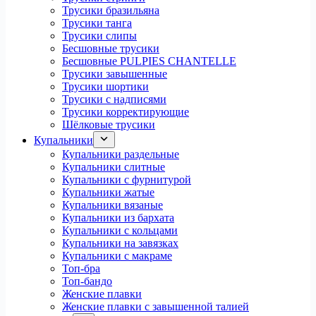
Трусики бразильяна
Трусики танга
Трусики слипы
Бесшовные трусики
Бесшовные PULPIES CHANTELLE
Трусики завышенные
Трусики шортики
Трусики с надписями
Трусики корректирующие
Шёлковые трусики
Купальники
Купальники раздельные
Купальники слитные
Купальники с фурнитурой
Купальники жатые
Купальники вязаные
Купальники из бархата
Купальники с кольцами
Купальники на завязках
Купальники с макраме
Топ-бра
Топ-бандо
Женские плавки
Женские плавки с завышенной талией