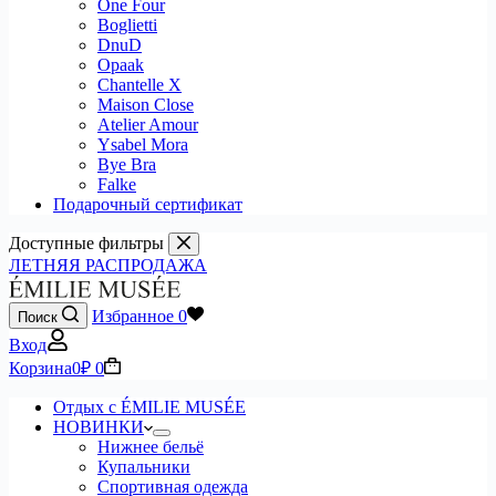
One Four
Boglietti
DnuD
Opaak
Chantelle X
Maison Close
Atelier Amour
Ysabel Mora
Bye Bra
Falke
Подарочный сертификат
Доступные фильтры
ЛЕТНЯЯ РАСПРОДАЖА
Избранное
0
Поиск
Вход
Корзина
0
₽
0
Отдых с ÉMILIE MUSÉE
НОВИНКИ
Нижнее бельё
Купальники
Спортивная одежда