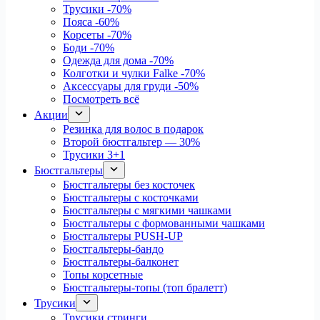
Трусики
-70%
Пояса
-60%
Корсеты
-70%
Боди
-70%
Одежда для дома
-70%
Колготки и чулки Falke
-70%
Аксессуары для груди
-50%
Посмотреть всё
Акции
Резинка для волос в подарок
Второй бюстгальтер — 30%
Трусики 3+1
Бюстгальтеры
Бюстгальтеры без косточек
Бюстгальтеры с косточками
Бюстгальтеры с мягкими чашками
Бюстгальтеры с формованными чашками
Бюстгальтеры PUSH-UP
Бюстгальтеры-бандо
Бюстгальтеры-балконет
Топы корсетные
Бюстгальтеры-топы (топ бралетт)
Трусики
Трусики стринги