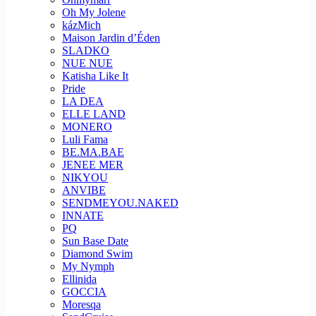
Oh My Jolene
kázMich
Maison Jardin d’Éden
SLADKO
NUE NUE
Katisha Like It
Pride
LA DEA
ELLE LAND
MONERO
Luli Fama
BE.MA.BAE
JENEE MER
NIKYOU
ANVIBE
SENDMEYOU.NAKED
INNATE
PQ
Sun Base Date
Diamond Swim
My Nymph
Ellinida
GOCCIA
Moresqa