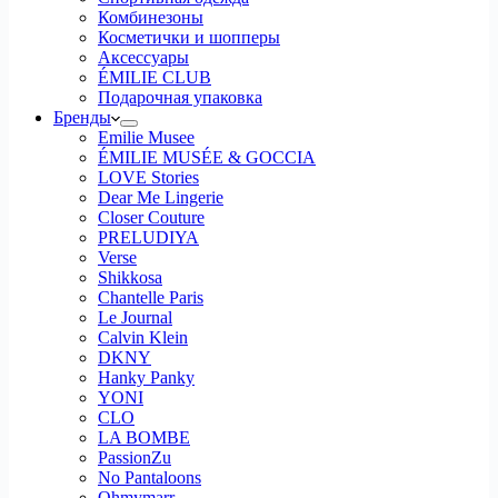
Комбинезоны
Косметички и шопперы
Аксессуары
ÉMILIE CLUB
Подарочная упаковка
Бренды
Emilie Musee
ÉMILIE MUSÉE & GOCCIA
LOVE Stories
Dear Me Lingerie
Closer Couture
PRELUDIYA
Verse
Shikkosa
Chantelle Paris
Le Journal
Calvin Klein
DKNY
Hanky Panky
YONI
CLO
LA BOMBE
PassionZu
No Pantaloons
Ohmymarr