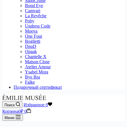
SandCruise
Bond Eye
Camvari
La Revêche
Poby
Undress Code
Moeva
One Four
Boglietti
DnuD
Opaak
Chantelle X
Maison Close
Atelier Amour
Ysabel Mora
Bye Bra
Falke
Подарочный сертификат
Избранное
0
Поиск
Корзина
0
₽
0
Меню