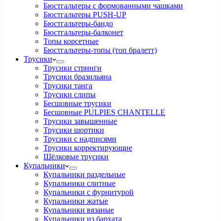
Бюстгальтеры с формованными чашками
Бюстгальтеры PUSH-UP
Бюстгальтеры-бандо
Бюстгальтеры-балконет
Топы корсетные
Бюстгальтеры-топы (топ бралетт)
Трусики
Трусики стринги
Трусики бразильяна
Трусики танга
Трусики слипы
Бесшовные трусики
Бесшовные PULPIES CHANTELLE
Трусики завышенные
Трусики шортики
Трусики с надписями
Трусики корректирующие
Шёлковые трусики
Купальники
Купальники раздельные
Купальники слитные
Купальники с фурнитурой
Купальники жатые
Купальники вязаные
Купальники из бархата