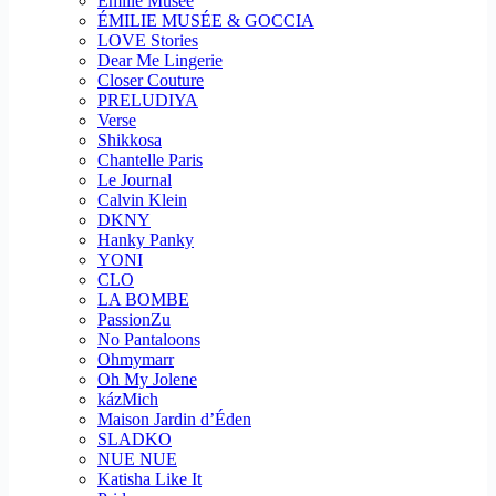
Emilie Musee
ÉMILIE MUSÉE & GOCCIA
LOVE Stories
Dear Me Lingerie
Closer Couture
PRELUDIYA
Verse
Shikkosa
Chantelle Paris
Le Journal
Calvin Klein
DKNY
Hanky Panky
YONI
CLO
LA BOMBE
PassionZu
No Pantaloons
Ohmymarr
Oh My Jolene
kázMich
Maison Jardin d’Éden
SLADKO
NUE NUE
Katisha Like It