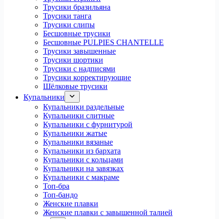
Трусики бразильяна
Трусики танга
Трусики слипы
Бесшовные трусики
Бесшовные PULPIES CHANTELLE
Трусики завышенные
Трусики шортики
Трусики с надписями
Трусики корректирующие
Шёлковые трусики
Купальники
Купальники раздельные
Купальники слитные
Купальники с фурнитурой
Купальники жатые
Купальники вязаные
Купальники из бархата
Купальники с кольцами
Купальники на завязках
Купальники с макраме
Топ-бра
Топ-бандо
Женские плавки
Женские плавки с завышенной талией