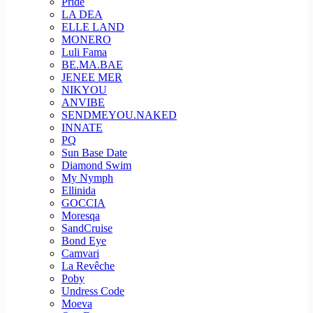
Pride
LA DEA
ELLE LAND
MONERO
Luli Fama
BE.MA.BAE
JENEE MER
NIKYOU
ANVIBE
SENDMEYOU.NAKED
INNATE
PQ
Sun Base Date
Diamond Swim
My Nymph
Ellinida
GOCCIA
Moresqa
SandCruise
Bond Eye
Camvari
La Revêche
Poby
Undress Code
Moeva