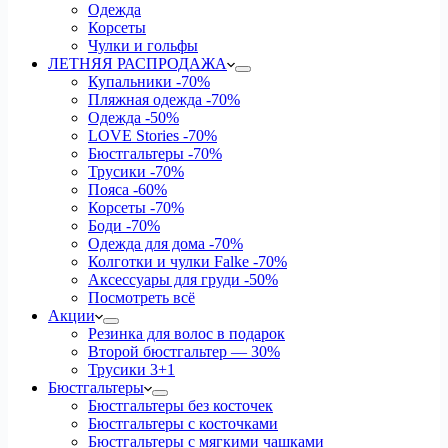
Одежда
Корсеты
Чулки и гольфы
ЛЕТНЯЯ РАСПРОДАЖА
Купальники
-70%
Пляжная одежда
-70%
Одежда
-50%
LOVE Stories
-70%
Бюстгальтеры
-70%
Трусики
-70%
Пояса
-60%
Корсеты
-70%
Боди
-70%
Одежда для дома
-70%
Колготки и чулки Falke
-70%
Аксессуары для груди
-50%
Посмотреть всё
Акции
Резинка для волос в подарок
Второй бюстгальтер — 30%
Трусики 3+1
Бюстгальтеры
Бюстгальтеры без косточек
Бюстгальтеры с косточками
Бюстгальтеры с мягкими чашками