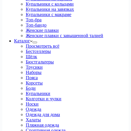
Купальники с кольцами
Купальники на завязках
Купальники с макраме
Топ-бра
Топ-бандо
Женские плавки
Женские плавки с завышенной талией
Каталог
Просмотреть всё
Бестселлеры
Шёлк
Бюстгальтеры
Трусики
Наборы
Пояса
Корсеты
Боди
Купальники
Колготки и чулки
Носки
Одежда
Одежда для дома
Халаты
Пляжная одежда
Спортивная одежда