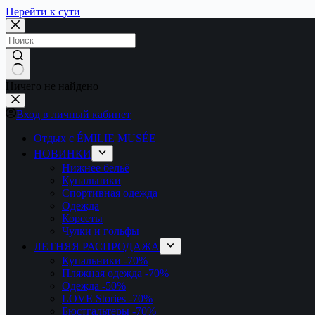
Перейти к сути
Ничего не найдено
Вход в личный кабинет
Отдых с ÉMILIE MUSÉE
НОВИНКИ
Нижнее бельё
Купальники
Спортивная одежда
Одежда
Корсеты
Чулки и гольфы
ЛЕТНЯЯ РАСПРОДАЖА
Купальники
-70%
Пляжная одежда
-70%
Одежда
-50%
LOVE Stories
-70%
Бюстгальтеры
-70%