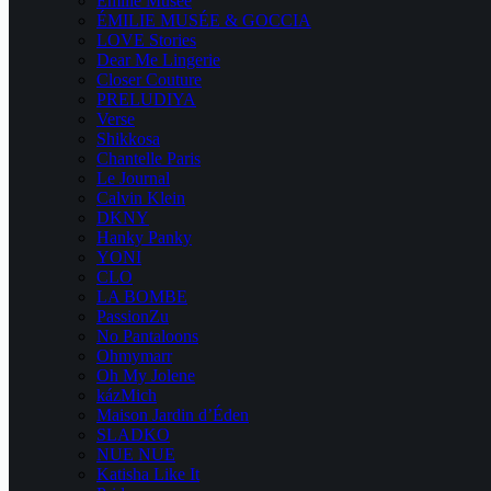
Emilie Musee
ÉMILIE MUSÉE & GOCCIA
LOVE Stories
Dear Me Lingerie
Closer Couture
PRELUDIYA
Verse
Shikkosa
Chantelle Paris
Le Journal
Calvin Klein
DKNY
Hanky Panky
YONI
CLO
LA BOMBE
PassionZu
No Pantaloons
Ohmymarr
Oh My Jolene
kázMich
Maison Jardin d’Éden
SLADKO
NUE NUE
Katisha Like It