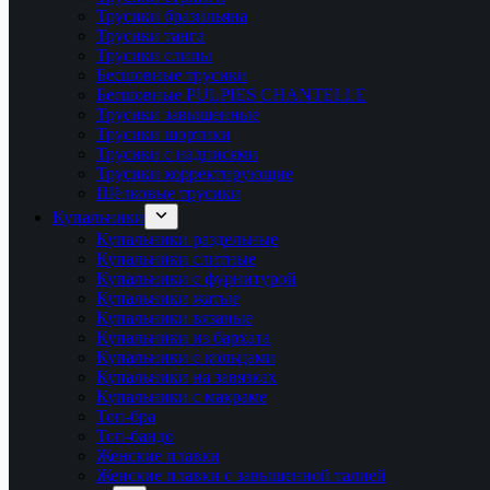
Трусики бразильяна
Трусики танга
Трусики слипы
Бесшовные трусики
Бесшовные PULPIES CHANTELLE
Трусики завышенные
Трусики шортики
Трусики с надписями
Трусики корректирующие
Шёлковые трусики
Купальники
Купальники раздельные
Купальники слитные
Купальники с фурнитурой
Купальники жатые
Купальники вязаные
Купальники из бархата
Купальники с кольцами
Купальники на завязках
Купальники с макраме
Топ-бра
Топ-бандо
Женские плавки
Женские плавки с завышенной талией