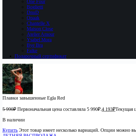
One Four
Boglietti
DnuD
Opaak
Chantelle X
Maison Close
Atelier Amour
Ysabel Mora
Bye Bra
Falke
Подарочный сертификат
Плавки завышенные Egla Red
5 990
₽
Первоначальная цена составляла 5 990₽.
4 193
₽
Текущая ц
В наличии
Купить
Этот товар имеет несколько вариаций. Опции можно вы
ЛЕТНЯЯ РАСПРОДАЖА