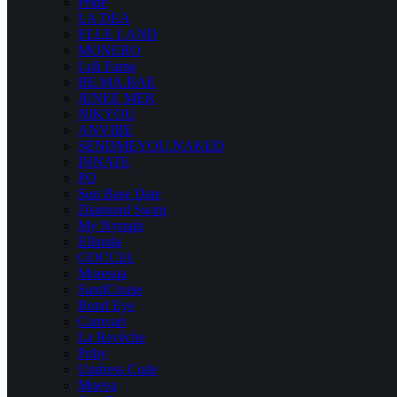
Pride
LA DEA
ELLE LAND
MONERO
Luli Fama
BE.MA.BAE
JENEE MER
NIKYOU
ANVIBE
SENDMEYOU.NAKED
INNATE
PQ
Sun Base Date
Diamond Swim
My Nymph
Ellinida
GOCCIA
Moresqa
SandCruise
Bond Eye
Camvari
La Revêche
Poby
Undress Code
Moeva