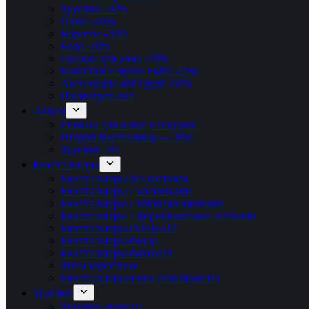
Трусики
-70%
Пояса
-60%
Корсеты
-70%
Боди
-70%
Одежда для дома
-70%
Колготки и чулки Falke
-70%
Аксессуары для груди
-50%
Посмотреть всё
Акции
Резинка для волос в подарок
Второй бюстгальтер — 30%
Трусики 3+1
Бюстгальтеры
Бюстгальтеры без косточек
Бюстгальтеры с косточками
Бюстгальтеры с мягкими чашками
Бюстгальтеры с формованными чашками
Бюстгальтеры PUSH-UP
Бюстгальтеры-бандо
Бюстгальтеры-балконет
Топы корсетные
Бюстгальтеры-топы (топ бралетт)
Трусики
Трусики стринги