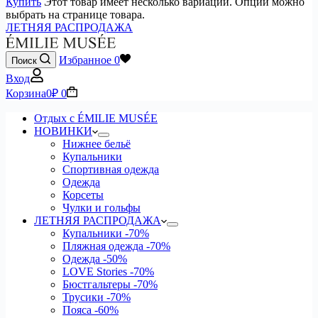
Купить
Этот товар имеет несколько вариаций. Опции можно
выбрать на странице товара.
ЛЕТНЯЯ РАСПРОДАЖА
Избранное
0
Поиск
Вход
Корзина
0
₽
0
Отдых с ÉMILIE MUSÉE
НОВИНКИ
Нижнее бельё
Купальники
Спортивная одежда
Одежда
Корсеты
Чулки и гольфы
ЛЕТНЯЯ РАСПРОДАЖА
Купальники
-70%
Пляжная одежда
-70%
Одежда
-50%
LOVE Stories
-70%
Бюстгальтеры
-70%
Трусики
-70%
Пояса
-60%