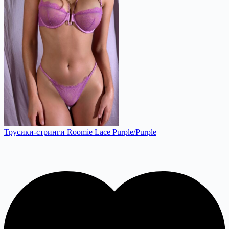
Трусики-стринги Roomie Lace Purple/Purple