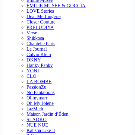
Emilie Musee
ÉMILIE MUSÉE & GOCCIA
LOVE Stories
Dear Me Lingerie
Closer Couture
PRELUDIYA
Verse
Shikkosa
Chantelle Paris
Le Journal
Calvin Klein
DKNY
Hanky Panky
YONI
CLO
LA BOMBE
PassionZu
No Pantaloons
Ohmymarr
Oh My Jolene
kázMich
Maison Jardin d’Éden
SLADKO
NUE NUE
Katisha Like It