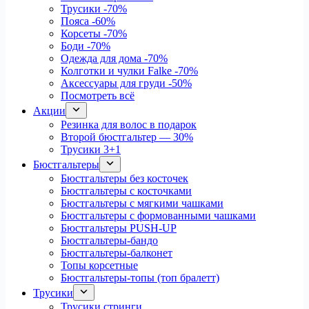
Трусики
-70%
Пояса
-60%
Корсеты
-70%
Боди
-70%
Одежда для дома
-70%
Колготки и чулки Falke
-70%
Аксессуары для груди
-50%
Посмотреть всё
Акции
Резинка для волос в подарок
Второй бюстгальтер — 30%
Трусики 3+1
Бюстгальтеры
Бюстгальтеры без косточек
Бюстгальтеры с косточками
Бюстгальтеры с мягкими чашками
Бюстгальтеры с формованными чашками
Бюстгальтеры PUSH-UP
Бюстгальтеры-бандо
Бюстгальтеры-балконет
Топы корсетные
Бюстгальтеры-топы (топ бралетт)
Трусики
Трусики стринги