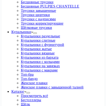
Бесшовные трусики
Бесшовные PULPIES CHANTELLE
Трусики завышенные
Трусики шортики
Трусики с надписями
Трусики корректирующие
Шёлковые трусики
Купальники
Купальники раздельные
Купальники слитные
Купальники с фурнитурой
Купальники жатые
Купальники вязаные
Купальники из бархата
Купальники с кольцами
Купальники на завязках
Купальники с макраме
Топ-бра
Топ-бандо
Женские плавки
Женские плавки с завышенной талией
Каталог
Просмотреть всё
Бестселлеры
Шёлк