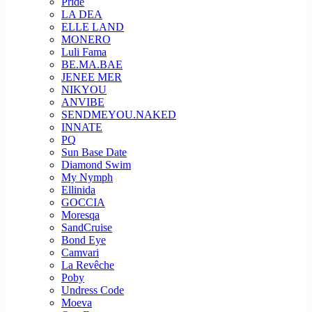
Pride
LA DEA
ELLE LAND
MONERO
Luli Fama
BE.MA.BAE
JENEE MER
NIKYOU
ANVIBE
SENDMEYOU.NAKED
INNATE
PQ
Sun Base Date
Diamond Swim
My Nymph
Ellinida
GOCCIA
Moresqa
SandCruise
Bond Eye
Camvari
La Revêche
Poby
Undress Code
Moeva