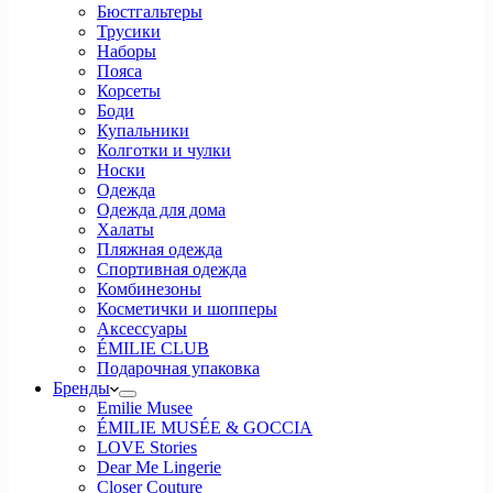
Бюстгальтеры
Трусики
Наборы
Пояса
Корсеты
Боди
Купальники
Колготки и чулки
Носки
Одежда
Одежда для дома
Халаты
Пляжная одежда
Спортивная одежда
Комбинезоны
Косметички и шопперы
Аксессуары
ÉMILIE CLUB
Подарочная упаковка
Бренды
Emilie Musee
ÉMILIE MUSÉE & GOCCIA
LOVE Stories
Dear Me Lingerie
Closer Couture