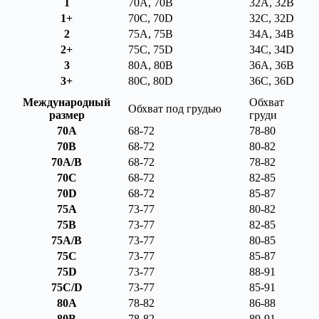
1
70A, 70B
32A, 32B
1+
70C, 70D
32C, 32D
2
75A, 75B
34A, 34B
2+
75C, 75D
34C, 34D
3
80A, 80B
36A, 36B
3+
80C, 80D
36C, 36D
Международный
Обхват
Обхват под грудью
размер
груди
70A
68-72
78-80
70B
68-72
80-82
70A/B
68-72
78-82
70C
68-72
82-85
70D
68-72
85-87
75A
73-77
80-82
75B
73-77
82-85
75A/B
73-77
80-85
75C
73-77
85-87
75D
73-77
88-91
75C/D
73-77
85-91
80A
78-82
86-88
80B
78-82
89-91