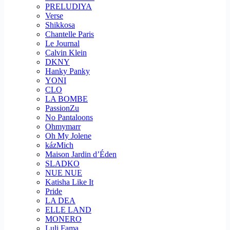
PRELUDIYA
Verse
Shikkosa
Chantelle Paris
Le Journal
Calvin Klein
DKNY
Hanky Panky
YONI
CLO
LA BOMBE
PassionZu
No Pantaloons
Ohmymarr
Oh My Jolene
kázMich
Maison Jardin d’Éden
SLADKO
NUE NUE
Katisha Like It
Pride
LA DEA
ELLE LAND
MONERO
Luli Fama