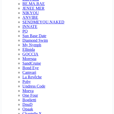
BE.MA.BAE
JENEE MER
NIKYOU
ANVIBE
SENDMEYOU.NAKED
INNATE
PQ
Sun Base Date
Diamond Swim
My Nymph
Ellinida
GOCCIA
Moresqa
SandCruise
Bond Eye
Camvari
La Revêche
Poby
Undress Code
Moeva
One Four
Boglietti
DnuD
Opaak
Chantelle X