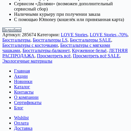
Сервисом «Долями» (возможен дополнительный
сервисный сбор)
Наличными курьеру при получении заказа
С помощью Юmoney (кошелёк или привязанная карта)
Подробнее
Артикул:
285674
Категории:
LOVE Stories
,
LOVE Stories -70%
,
Бюстгальтеры
,
Бюстгальтеры LS
,
Бюстгальтеры SALE
,
Бюстгальтеры с косточками
,
Бюстгальтеры с мягкими
чашками
,
Бюстгальтеры-балконет
,
Кружевное бельё
,
ЛЕТНЯЯ
РАСПРОДАЖА
,
Просмотреть всё
,
Просмотреть всё SALE
,
Экологичные материалы
Главная
Акции
Новинки
Каталог
Контакты
О компании
Сертификаты
Блог
Wishlist
Оплата
Доставка