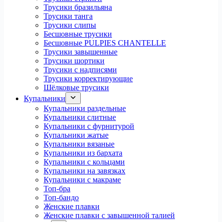
Трусики бразильяна
Трусики танга
Трусики слипы
Бесшовные трусики
Бесшовные PULPIES CHANTELLE
Трусики завышенные
Трусики шортики
Трусики с надписями
Трусики корректирующие
Шёлковые трусики
Купальники
Купальники раздельные
Купальники слитные
Купальники с фурнитурой
Купальники жатые
Купальники вязаные
Купальники из бархата
Купальники с кольцами
Купальники на завязках
Купальники с макраме
Топ-бра
Топ-бандо
Женские плавки
Женские плавки с завышенной талией