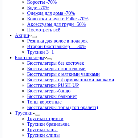
Корсеты
-70%
Боди
-70%
Одежда для дома
-70%
Колготки и чулки Falke
-70%
Аксессуары для груди
-50%
Посмотреть всё
Акции
Резинка для волос в подарок
Второй бюстгальтер — 30%
Трусики 3+1
Бюстгальтеры
Бюстгальтеры без косточек
Бюстгальтеры с косточками
Бюстгальтеры с мягкими чашками
Бюстгальтеры с формованными чашками
Бюстгальтеры PUSH-UP
Бюстгальтеры-бандо
Бюстгальтеры-балконет
Топы корсетные
Бюстгальтеры-топы (топ бралетт)
Трусики
Трусики стринги
Трусики бразильяна
Трусики танга
Трусики слипы