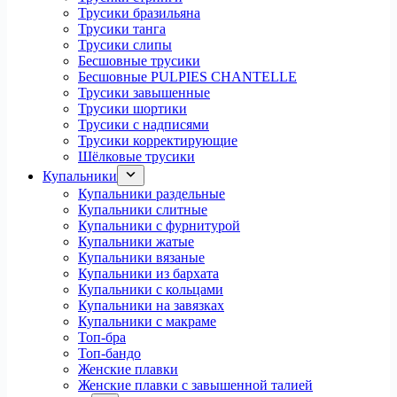
Трусики бразильяна
Трусики танга
Трусики слипы
Бесшовные трусики
Бесшовные PULPIES CHANTELLE
Трусики завышенные
Трусики шортики
Трусики с надписями
Трусики корректирующие
Шёлковые трусики
Купальники
Купальники раздельные
Купальники слитные
Купальники с фурнитурой
Купальники жатые
Купальники вязаные
Купальники из бархата
Купальники с кольцами
Купальники на завязках
Купальники с макраме
Топ-бра
Топ-бандо
Женские плавки
Женские плавки с завышенной талией