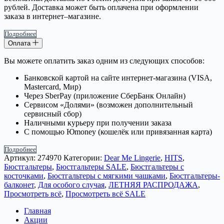
рублей. Доставка может быть оплачена при оформлении
заказа в интернет–магазине.
Подробнее
Оплата
Вы можете оплатить заказ одним из следующих способов:
Банковской картой на сайте интернет-магазина (VISA,
Mastercard, Мир)
Через SberPay (приложение СберБанк Онлайн)
Сервисом «Долями» (возможен дополнительный
сервисный сбор)
Наличными курьеру при получении заказа
С помощью Юmoney (кошелёк или привязанная карта)
Подробнее
Артикул:
274970
Категории:
Dear Me Lingerie
,
HITS
,
Бюстгальтеры
,
Бюстгальтеры SALE
,
Бюстгальтеры с
косточками
,
Бюстгальтеры с мягкими чашками
,
Бюстгальтеры-
балконет
,
Для особого случая
,
ЛЕТНЯЯ РАСПРОДАЖА
,
Просмотреть всё
,
Просмотреть всё SALE
Главная
Акции