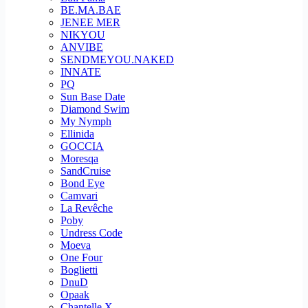
BE.MA.BAE
JENEE MER
NIKYOU
ANVIBE
SENDMEYOU.NAKED
INNATE
PQ
Sun Base Date
Diamond Swim
My Nymph
Ellinida
GOCCIA
Moresqa
SandCruise
Bond Eye
Camvari
La Revêche
Poby
Undress Code
Moeva
One Four
Boglietti
DnuD
Opaak
Chantelle X