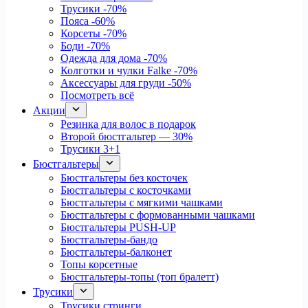
Трусики
-70%
Пояса
-60%
Корсеты
-70%
Боди
-70%
Одежда для дома
-70%
Колготки и чулки Falke
-70%
Аксессуары для груди
-50%
Посмотреть всё
Акции
Резинка для волос в подарок
Второй бюстгальтер — 30%
Трусики 3+1
Бюстгальтеры
Бюстгальтеры без косточек
Бюстгальтеры с косточками
Бюстгальтеры с мягкими чашками
Бюстгальтеры с формованными чашками
Бюстгальтеры PUSH-UP
Бюстгальтеры-бандо
Бюстгальтеры-балконет
Топы корсетные
Бюстгальтеры-топы (топ бралетт)
Трусики
Трусики стринги