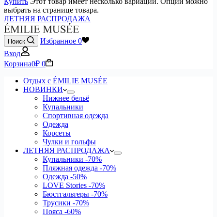
Купить
Этот товар имеет несколько вариаций. Опции можно
выбрать на странице товара.
ЛЕТНЯЯ РАСПРОДАЖА
Избранное
0
Поиск
Вход
Корзина
0
₽
0
Отдых с ÉMILIE MUSÉE
НОВИНКИ
Нижнее бельё
Купальники
Спортивная одежда
Одежда
Корсеты
Чулки и гольфы
ЛЕТНЯЯ РАСПРОДАЖА
Купальники
-70%
Пляжная одежда
-70%
Одежда
-50%
LOVE Stories
-70%
Бюстгальтеры
-70%
Трусики
-70%
Пояса
-60%