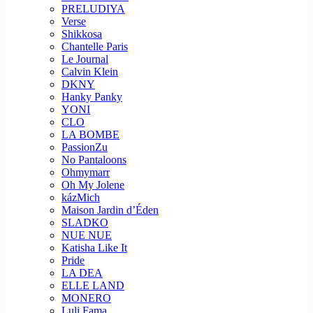
PRELUDIYA
Verse
Shikkosa
Chantelle Paris
Le Journal
Calvin Klein
DKNY
Hanky Panky
YONI
CLO
LA BOMBE
PassionZu
No Pantaloons
Ohmymarr
Oh My Jolene
kázMich
Maison Jardin d’Éden
SLADKO
NUE NUE
Katisha Like It
Pride
LA DEA
ELLE LAND
MONERO
Luli Fama