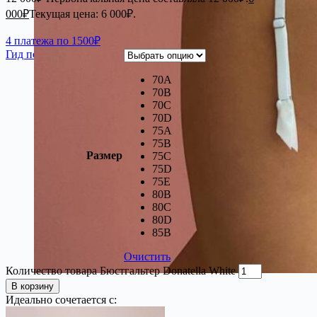
000
₽
Текущая цена: 6 000₽.
4 платежа по 1500₽
Гид по размерам
70A
70B
70C
70D
75A
75B
Размер
75C
75D
75E
80B
80C
80D
85В
Очистить
Количество товара Бюстгальтер Donatella White
В корзину
Идеально сочетается с: