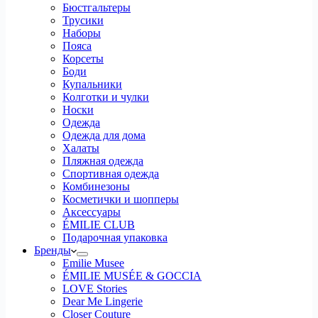
Бюстгальтеры
Трусики
Наборы
Пояса
Корсеты
Боди
Купальники
Колготки и чулки
Носки
Одежда
Одежда для дома
Халаты
Пляжная одежда
Спортивная одежда
Комбинезоны
Косметички и шопперы
Аксессуары
ÉMILIE CLUB
Подарочная упаковка
Бренды
Emilie Musee
ÉMILIE MUSÉE & GOCCIA
LOVE Stories
Dear Me Lingerie
Closer Couture