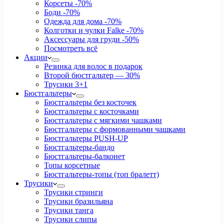
Корсеты
-70%
Боди
-70%
Одежда для дома
-70%
Колготки и чулки Falke
-70%
Аксессуары для груди
-50%
Посмотреть всё
Акции
Резинка для волос в подарок
Второй бюстгальтер — 30%
Трусики 3+1
Бюстгальтеры
Бюстгальтеры без косточек
Бюстгальтеры с косточками
Бюстгальтеры с мягкими чашками
Бюстгальтеры с формованными чашками
Бюстгальтеры PUSH-UP
Бюстгальтеры-бандо
Бюстгальтеры-балконет
Топы корсетные
Бюстгальтеры-топы (топ бралетт)
Трусики
Трусики стринги
Трусики бразильяна
Трусики танга
Трусики слипы