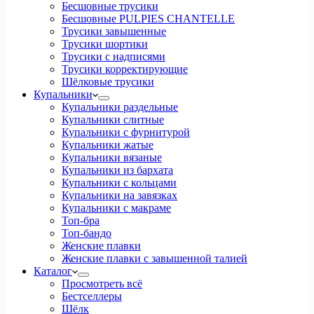
Бесшовные трусики
Бесшовные PULPIES CHANTELLE
Трусики завышенные
Трусики шортики
Трусики с надписями
Трусики корректирующие
Шёлковые трусики
Купальники
Купальники раздельные
Купальники слитные
Купальники с фурнитурой
Купальники жатые
Купальники вязаные
Купальники из бархата
Купальники с кольцами
Купальники на завязках
Купальники с макраме
Топ-бра
Топ-бандо
Женские плавки
Женские плавки с завышенной талией
Каталог
Просмотреть всё
Бестселлеры
Шёлк