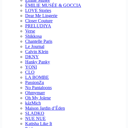
Emilie Musee
ÉMILIE MUSÉE & GOCCIA
LOVE Stories
Dear Me Lingerie
Closer Couture
PRELUDIYA
Verse
Shikkosa
Chantelle Paris
Le Journal
Calvin Klein
DKNY
Hanky Panky
YONI
CLO
LA BOMBE
PassionZu
No Pantaloons
Ohmymarr
Oh My Jolene
kázMich
Maison Jardin d’Éden
SLADKO
NUE NUE
Katisha Like It