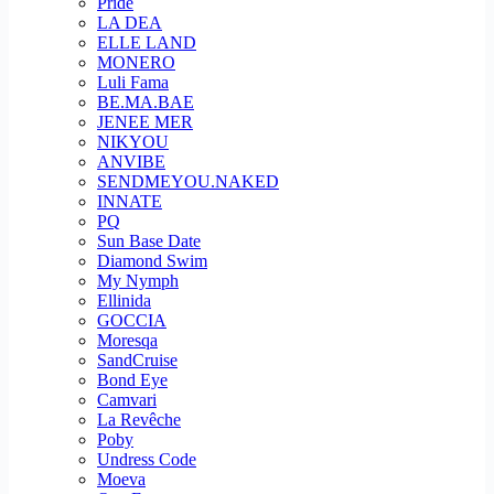
Pride
LA DEA
ELLE LAND
MONERO
Luli Fama
BE.MA.BAE
JENEE MER
NIKYOU
ANVIBE
SENDMEYOU.NAKED
INNATE
PQ
Sun Base Date
Diamond Swim
My Nymph
Ellinida
GOCCIA
Moresqa
SandCruise
Bond Eye
Camvari
La Revêche
Poby
Undress Code
Moeva