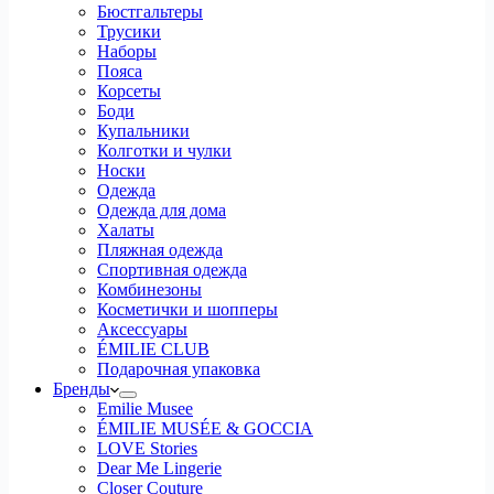
Бюстгальтеры
Трусики
Наборы
Пояса
Корсеты
Боди
Купальники
Колготки и чулки
Носки
Одежда
Одежда для дома
Халаты
Пляжная одежда
Спортивная одежда
Комбинезоны
Косметички и шопперы
Аксессуары
ÉMILIE CLUB
Подарочная упаковка
Бренды
Emilie Musee
ÉMILIE MUSÉE & GOCCIA
LOVE Stories
Dear Me Lingerie
Closer Couture