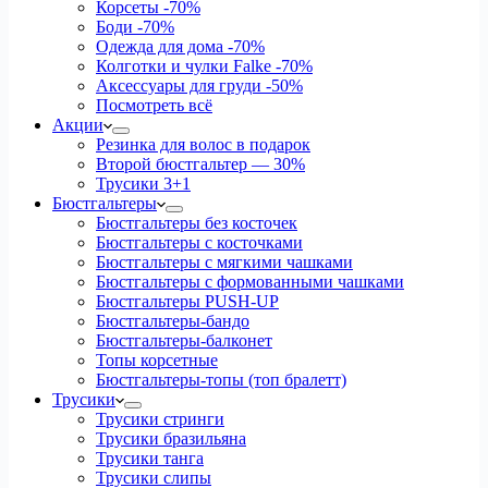
Корсеты
-70%
Боди
-70%
Одежда для дома
-70%
Колготки и чулки Falke
-70%
Аксессуары для груди
-50%
Посмотреть всё
Акции
Резинка для волос в подарок
Второй бюстгальтер — 30%
Трусики 3+1
Бюстгальтеры
Бюстгальтеры без косточек
Бюстгальтеры с косточками
Бюстгальтеры с мягкими чашками
Бюстгальтеры с формованными чашками
Бюстгальтеры PUSH-UP
Бюстгальтеры-бандо
Бюстгальтеры-балконет
Топы корсетные
Бюстгальтеры-топы (топ бралетт)
Трусики
Трусики стринги
Трусики бразильяна
Трусики танга
Трусики слипы