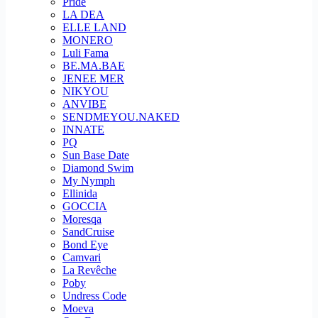
Pride
LA DEA
ELLE LAND
MONERO
Luli Fama
BE.MA.BAE
JENEE MER
NIKYOU
ANVIBE
SENDMEYOU.NAKED
INNATE
PQ
Sun Base Date
Diamond Swim
My Nymph
Ellinida
GOCCIA
Moresqa
SandCruise
Bond Eye
Camvari
La Revêche
Poby
Undress Code
Moeva