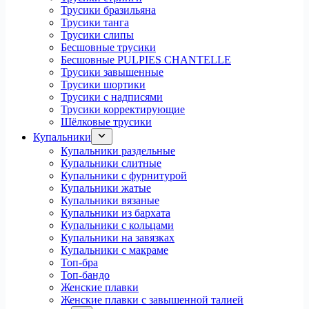
Трусики бразильяна
Трусики танга
Трусики слипы
Бесшовные трусики
Бесшовные PULPIES CHANTELLE
Трусики завышенные
Трусики шортики
Трусики с надписями
Трусики корректирующие
Шёлковые трусики
Купальники
Купальники раздельные
Купальники слитные
Купальники с фурнитурой
Купальники жатые
Купальники вязаные
Купальники из бархата
Купальники с кольцами
Купальники на завязках
Купальники с макраме
Топ-бра
Топ-бандо
Женские плавки
Женские плавки с завышенной талией