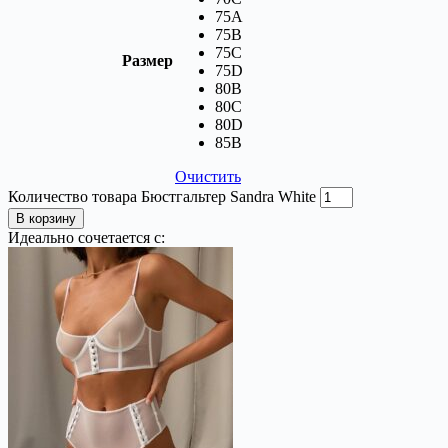
75A
75B
75C
Размер
75D
80B
80C
80D
85В
Очистить
Количество товара Бюстгальтер Sandra White
В корзину
Идеально сочетается с: