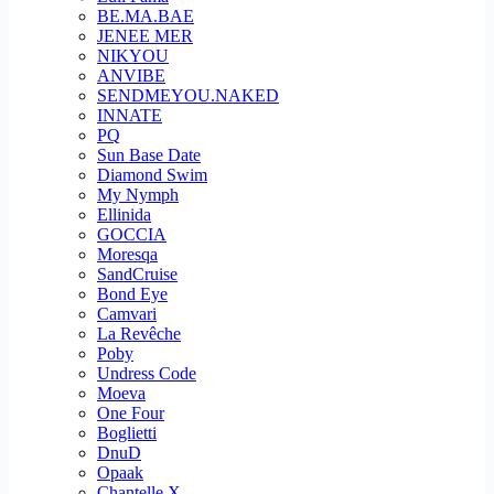
BE.MA.BAE
JENEE MER
NIKYOU
ANVIBE
SENDMEYOU.NAKED
INNATE
PQ
Sun Base Date
Diamond Swim
My Nymph
Ellinida
GOCCIA
Moresqa
SandCruise
Bond Eye
Camvari
La Revêche
Poby
Undress Code
Moeva
One Four
Boglietti
DnuD
Opaak
Chantelle X