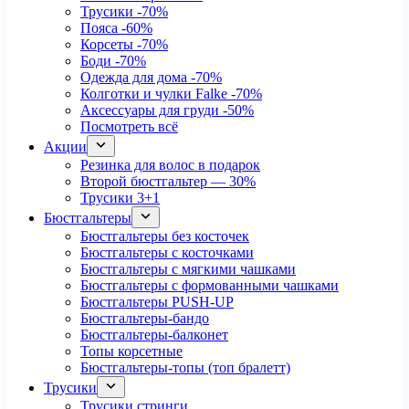
Трусики
-70%
Пояса
-60%
Корсеты
-70%
Боди
-70%
Одежда для дома
-70%
Колготки и чулки Falke
-70%
Аксессуары для груди
-50%
Посмотреть всё
Акции
Резинка для волос в подарок
Второй бюстгальтер — 30%
Трусики 3+1
Бюстгальтеры
Бюстгальтеры без косточек
Бюстгальтеры с косточками
Бюстгальтеры с мягкими чашками
Бюстгальтеры с формованными чашками
Бюстгальтеры PUSH-UP
Бюстгальтеры-бандо
Бюстгальтеры-балконет
Топы корсетные
Бюстгальтеры-топы (топ бралетт)
Трусики
Трусики стринги