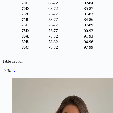
70C
68-72
82-84
70D
68-72
85-87
75A
73-77
81-83
75B
73-77
84-86
75C
73-77
87-89
75D
73-77
90-92
80A
78-82
91-93
80B
78-82
94-96
80C
78-82
97-99
Table caption
-50%
🔍