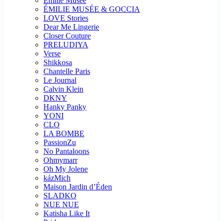
Emilie Musee
ÉMILIE MUSÉE & GOCCIA
LOVE Stories
Dear Me Lingerie
Closer Couture
PRELUDIYA
Verse
Shikkosa
Chantelle Paris
Le Journal
Calvin Klein
DKNY
Hanky Panky
YONI
CLO
LA BOMBE
PassionZu
No Pantaloons
Ohmymarr
Oh My Jolene
kázMich
Maison Jardin d’Éden
SLADKO
NUE NUE
Katisha Like It