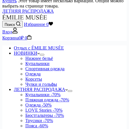
Купить
Этот товар имеет несколько вариаций. Опции можно
выбрать на странице товара.
ЛЕТНЯЯ РАСПРОДАЖА
Избранное
0
Поиск
Вход
Корзина
0
₽
0
Отдых с ÉMILIE MUSÉE
НОВИНКИ
Нижнее бельё
Купальники
Спортивная одежда
Одежда
Корсеты
Чулки и гольфы
ЛЕТНЯЯ РАСПРОДАЖА
Купальники
-70%
Пляжная одежда
-70%
Одежда
-50%
LOVE Stories
-70%
Бюстгальтеры
-70%
Трусики
-70%
Пояса
-60%