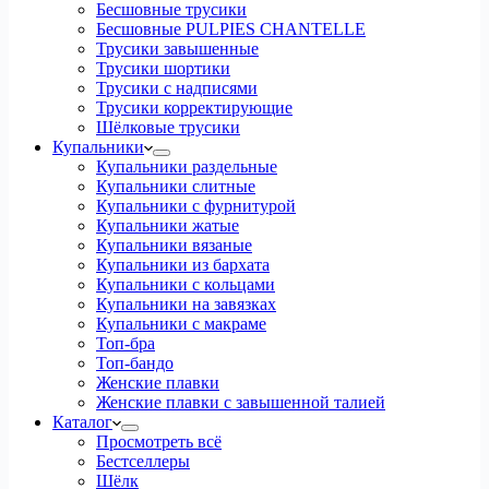
Бесшовные трусики
Бесшовные PULPIES CHANTELLE
Трусики завышенные
Трусики шортики
Трусики с надписями
Трусики корректирующие
Шёлковые трусики
Купальники
Купальники раздельные
Купальники слитные
Купальники с фурнитурой
Купальники жатые
Купальники вязаные
Купальники из бархата
Купальники с кольцами
Купальники на завязках
Купальники с макраме
Топ-бра
Топ-бандо
Женские плавки
Женские плавки с завышенной талией
Каталог
Просмотреть всё
Бестселлеры
Шёлк