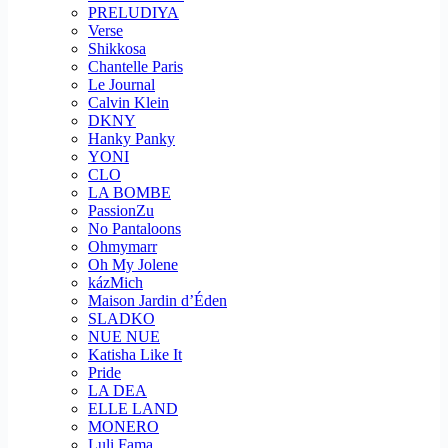
PRELUDIYA
Verse
Shikkosa
Chantelle Paris
Le Journal
Calvin Klein
DKNY
Hanky Panky
YONI
CLO
LA BOMBE
PassionZu
No Pantaloons
Ohmymarr
Oh My Jolene
kázMich
Maison Jardin d’Éden
SLADKO
NUE NUE
Katisha Like It
Pride
LA DEA
ELLE LAND
MONERO
Luli Fama