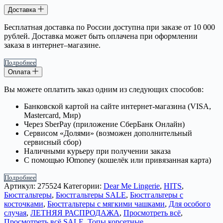
Доставка
Бесплатная доставка по России доступна при заказе от 10 000
рублей. Доставка может быть оплачена при оформлении
заказа в интернет–магазине.
Подробнее
Оплата
Вы можете оплатить заказ одним из следующих способов:
Банковской картой на сайте интернет-магазина (VISA,
Mastercard, Мир)
Через SberPay (приложение СберБанк Онлайн)
Сервисом «Долями» (возможен дополнительный
сервисный сбор)
Наличными курьеру при получении заказа
С помощью Юmoney (кошелёк или привязанная карта)
Подробнее
Артикул:
275524
Категории:
Dear Me Lingerie
,
HITS
,
Бюстгальтеры
,
Бюстгальтеры SALE
,
Бюстгальтеры с
косточками
,
Бюстгальтеры с мягкими чашками
,
Для особого
случая
,
ЛЕТНЯЯ РАСПРОДАЖА
,
Просмотреть всё
,
Просмотреть всё SALE
,
Топы корсетные