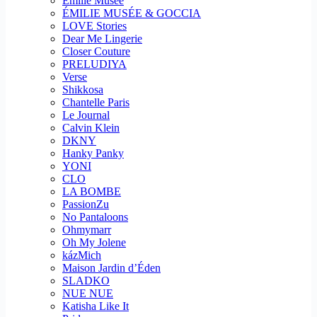
Emilie Musee
ÉMILIE MUSÉE & GOCCIA
LOVE Stories
Dear Me Lingerie
Closer Couture
PRELUDIYA
Verse
Shikkosa
Chantelle Paris
Le Journal
Calvin Klein
DKNY
Hanky Panky
YONI
CLO
LA BOMBE
PassionZu
No Pantaloons
Ohmymarr
Oh My Jolene
kázMich
Maison Jardin d’Éden
SLADKO
NUE NUE
Katisha Like It