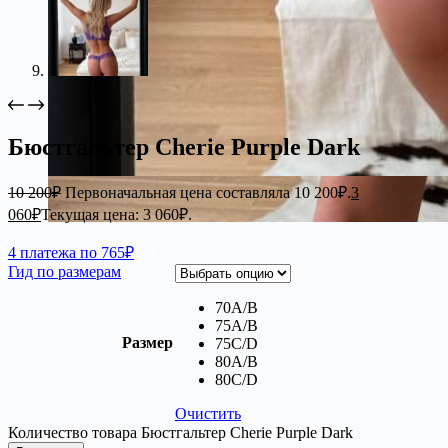
Бюстгальтер Cherie Purple Dark
10 200
₽
Первоначальная цена составляла 10 200₽.
3
060
₽
Текущая цена: 3 060₽.
4 платежа по 765₽
Гид по размерам
70A/B
75A/B
Размер
75C/D
80A/B
80C/D
Очистить
Количество товара Бюстгальтер Cherie Purple Dark