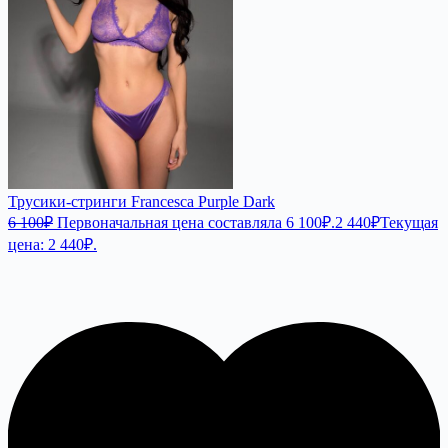
Трусики-стринги Francesca Purple Dark
6 100
₽
Первоначальная цена составляла 6 100₽.
2 440
₽
Текущая
цена: 2 440₽.