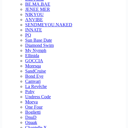
BE.MA.BAE
JENEE MER
NIKYOU
ANVIBE
SENDMEYOU.NAKED
INNATE
PQ
Sun Base Date
Diamond Swim
My Nymph
Ellinida
GOCCIA
Moresqa
SandCruise
Bond Eye
Camvari
La Revêche
Poby
Undress Code
Moeva
One Four
Boglietti
DnuD
Opaak
Chantelle X