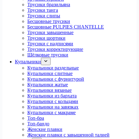
Трусики бразильяна
Трусики танга
Трусики слипы
Бесшовные трусики
Бесшовные PULPIES CHANTELLE
Трусики завышенные
Трусики шортики
Трусики с надписями
Трусики корректирующие
Шёлковые трусики
Купальники
Купальники раздельные
Купальники слитные
Купальники с фурнитурой
Купальники жатые
Купальники вязаные
Купальники из бархата
Купальники с кольцами
Купальники на завязках
Купальники с макраме
Топ-бра
Топ-бандо
Женские плавки
Женские плавки с завышенной талией