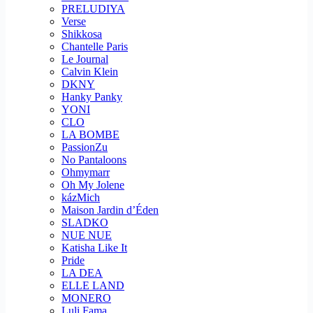
PRELUDIYA
Verse
Shikkosa
Chantelle Paris
Le Journal
Calvin Klein
DKNY
Hanky Panky
YONI
CLO
LA BOMBE
PassionZu
No Pantaloons
Ohmymarr
Oh My Jolene
kázMich
Maison Jardin d’Éden
SLADKO
NUE NUE
Katisha Like It
Pride
LA DEA
ELLE LAND
MONERO
Luli Fama