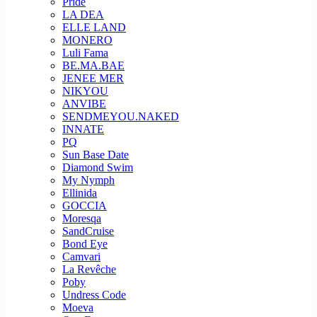
Pride
LA DEA
ELLE LAND
MONERO
Luli Fama
BE.MA.BAE
JENEE MER
NIKYOU
ANVIBE
SENDMEYOU.NAKED
INNATE
PQ
Sun Base Date
Diamond Swim
My Nymph
Ellinida
GOCCIA
Moresqa
SandCruise
Bond Eye
Camvari
La Revêche
Poby
Undress Code
Moeva