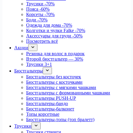
Трусики
-70%
Пояса
-60%
Корсеты
-70%
Боди
-70%
Одежда для дома
-70%
Колготки и чулки Falke
-70%
Аксессуары для груди
-50%
Посмотреть всё
Акции
Резинка для волос в подарок
Второй бюстгальтер — 30%
Трусики 3+1
Бюстгальтеры
Бюстгальтеры без косточек
Бюстгальтеры с косточками
Бюстгальтеры с мягкими чашками
Бюстгальтеры с формованными чашками
Бюстгальтеры PUSH-UP
Бюстгальтеры-бандо
Бюстгальтеры-балконет
Топы корсетные
Бюстгальтеры-топы (топ бралетт)
Трусики
Трусики стринги