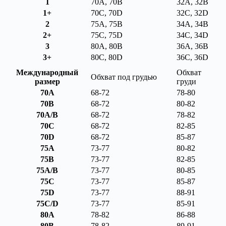
1
70A, 70B
32A, 32B
1+
70C, 70D
32C, 32D
2
75A, 75B
34A, 34B
2+
75C, 75D
34C, 34D
3
80A, 80B
36A, 36B
3+
80C, 80D
36C, 36D
Международный
Обхват
Обхват под грудью
размер
груди
70A
68-72
78-80
70B
68-72
80-82
70A/B
68-72
78-82
70C
68-72
82-85
70D
68-72
85-87
75A
73-77
80-82
75B
73-77
82-85
75A/B
73-77
80-85
75C
73-77
85-87
75D
73-77
88-91
75C/D
73-77
85-91
80A
78-82
86-88
80B
78-82
89-91