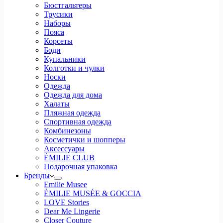
Бюстгальтеры
Трусики
Наборы
Пояса
Корсеты
Боди
Купальники
Колготки и чулки
Носки
Одежда
Одежда для дома
Халаты
Пляжная одежда
Спортивная одежда
Комбинезоны
Косметички и шопперы
Аксессуары
ÉMILIE CLUB
Подарочная упаковка
Бренды
Emilie Musee
ÉMILIE MUSÉE & GOCCIA
LOVE Stories
Dear Me Lingerie
Closer Couture