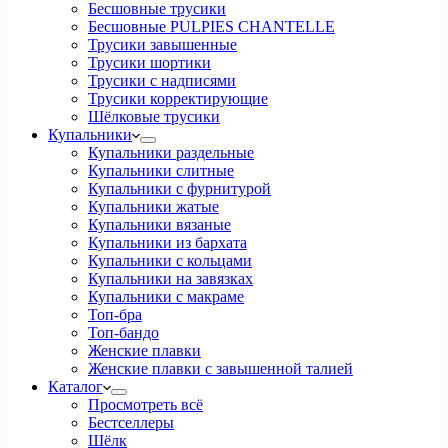
Бесшовные трусики
Бесшовные PULPIES CHANTELLE
Трусики завышенные
Трусики шортики
Трусики с надписями
Трусики корректирующие
Шёлковые трусики
Купальники
Купальники раздельные
Купальники слитные
Купальники с фурнитурой
Купальники жатые
Купальники вязаные
Купальники из бархата
Купальники с кольцами
Купальники на завязках
Купальники с макраме
Топ-бра
Топ-бандо
Женские плавки
Женские плавки с завышенной талией
Каталог
Просмотреть всё
Бестселлеры
Шёлк