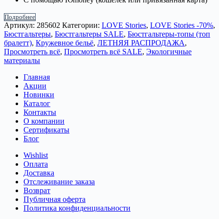
Подробнее
Артикул:
285602
Категории:
LOVE Stories
,
LOVE Stories -70%
,
Бюстгальтеры
,
Бюстгальтеры SALE
,
Бюстгальтеры-топы (топ
бралетт)
,
Кружевное бельё
,
ЛЕТНЯЯ РАСПРОДАЖА
,
Просмотреть всё
,
Просмотреть всё SALE
,
Экологичные
материалы
Главная
Акции
Новинки
Каталог
Контакты
О компании
Сертификаты
Блог
Wishlist
Оплата
Доставка
Отслеживание заказа
Возврат
Публичная оферта
Политика конфиденциальности