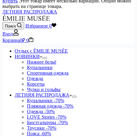
Купить
Этот товар имеет несколько вариаций. Опции можно
выбрать на странице товара.
ЛЕТНЯЯ РАСПРОДАЖА
Избранное
0
Поиск
Вход
Корзина
0
₽
0
Отдых с ÉMILIE MUSÉE
НОВИНКИ
Нижнее бельё
Купальники
Спортивная одежда
Одежда
Корсеты
Чулки и гольфы
ЛЕТНЯЯ РАСПРОДАЖА
Купальники
-70%
Пляжная одежда
-70%
Одежда
-50%
LOVE Stories
-70%
Бюстгальтеры
-70%
Трусики
-70%
Пояса
-60%