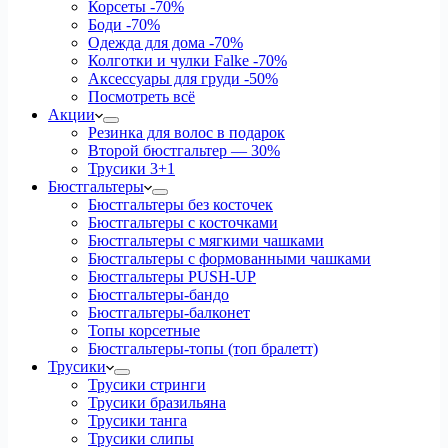
Корсеты
-70%
Боди
-70%
Одежда для дома
-70%
Колготки и чулки Falke
-70%
Аксессуары для груди
-50%
Посмотреть всё
Акции
Резинка для волос в подарок
Второй бюстгальтер — 30%
Трусики 3+1
Бюстгальтеры
Бюстгальтеры без косточек
Бюстгальтеры с косточками
Бюстгальтеры с мягкими чашками
Бюстгальтеры с формованными чашками
Бюстгальтеры PUSH-UP
Бюстгальтеры-бандо
Бюстгальтеры-балконет
Топы корсетные
Бюстгальтеры-топы (топ бралетт)
Трусики
Трусики стринги
Трусики бразильяна
Трусики танга
Трусики слипы