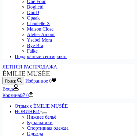
One Four
Boglietti
DnuD
Opaak
Chantelle X
Maison Close
Atelier Amour
Ysabel Mora
Bye Bra
Falke
Подарочный сертификат
ЛЕТНЯЯ РАСПРОДАЖА
Избранное
0
Поиск
Вход
Корзина
0
₽
0
Отдых с ÉMILIE MUSÉE
НОВИНКИ
Нижнее бельё
Купальники
Спортивная одежда
Одежда