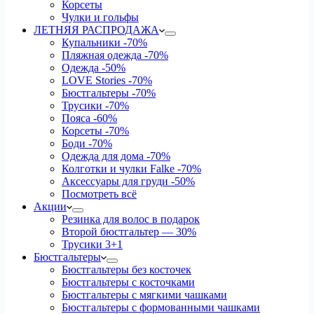
Корсеты
Чулки и гольфы
ЛЕТНЯЯ РАСПРОДАЖА
Купальники
-70%
Пляжная одежда
-70%
Одежда
-50%
LOVE Stories
-70%
Бюстгальтеры
-70%
Трусики
-70%
Пояса
-60%
Корсеты
-70%
Боди
-70%
Одежда для дома
-70%
Колготки и чулки Falke
-70%
Аксессуары для груди
-50%
Посмотреть всё
Акции
Резинка для волос в подарок
Второй бюстгальтер — 30%
Трусики 3+1
Бюстгальтеры
Бюстгальтеры без косточек
Бюстгальтеры с косточками
Бюстгальтеры с мягкими чашками
Бюстгальтеры с формованными чашками