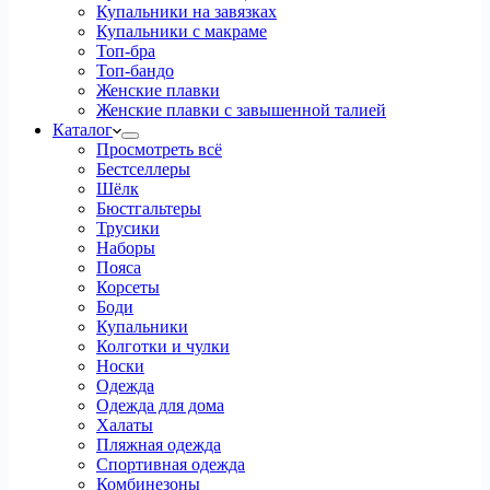
Купальники на завязках
Купальники с макраме
Топ-бра
Топ-бандо
Женские плавки
Женские плавки с завышенной талией
Каталог
Просмотреть всё
Бестселлеры
Шёлк
Бюстгальтеры
Трусики
Наборы
Пояса
Корсеты
Боди
Купальники
Колготки и чулки
Носки
Одежда
Одежда для дома
Халаты
Пляжная одежда
Спортивная одежда
Комбинезоны