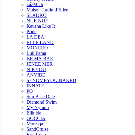
kázMich
Maison Jardin d’Éden
SLADKO
NUE NUE
Katisha Like It
Pride
LA DEA
ELLE LAND
MONERO
Luli Fama
BE.MA.BAE
JENEE MER
NIKYOU
ANVIBE
SENDMEYOU.NAKED
INNATE
PQ
Sun Base Date
Diamond Swim
My Nymph
Ellinida
GOCCIA
Moresqa
SandCruise
Bond Eye