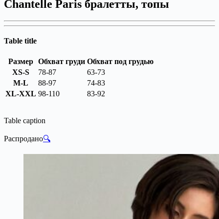
Chantelle Paris бралетты, топы
Table title
Размер
Обхват груди
Обхват под грудью
XS-S
78-87
63-73
M-L
88-97
74-83
XL-XXL
98-110
83-92
Table caption
Распродано
🔍