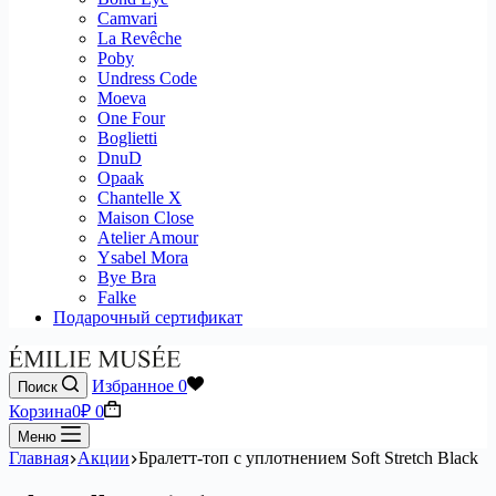
Camvari
La Revêche
Poby
Undress Code
Moeva
One Four
Boglietti
DnuD
Opaak
Chantelle X
Maison Close
Atelier Amour
Ysabel Mora
Bye Bra
Falke
Подарочный сертификат
Избранное
0
Поиск
Корзина
0
₽
0
Меню
Главная
Акции
Бралетт-топ с уплотнением Soft Stretch Black