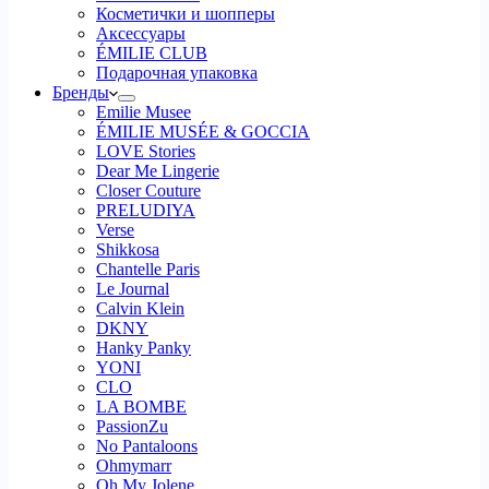
Косметички и шопперы
Аксессуары
ÉMILIE CLUB
Подарочная упаковка
Бренды
Emilie Musee
ÉMILIE MUSÉE & GOCCIA
LOVE Stories
Dear Me Lingerie
Closer Couture
PRELUDIYA
Verse
Shikkosa
Chantelle Paris
Le Journal
Calvin Klein
DKNY
Hanky Panky
YONI
CLO
LA BOMBE
PassionZu
No Pantaloons
Ohmymarr
Oh My Jolene