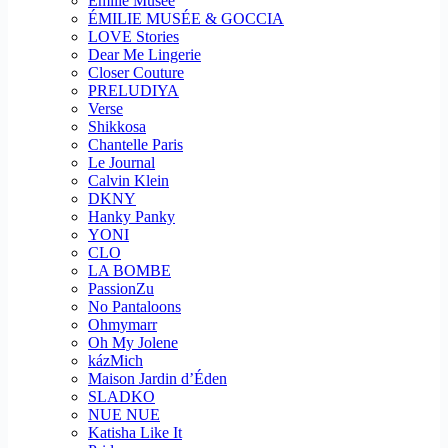
Emilie Musee
ÉMILIE MUSÉE & GOCCIA
LOVE Stories
Dear Me Lingerie
Closer Couture
PRELUDIYA
Verse
Shikkosa
Chantelle Paris
Le Journal
Calvin Klein
DKNY
Hanky Panky
YONI
CLO
LA BOMBE
PassionZu
No Pantaloons
Ohmymarr
Oh My Jolene
kázMich
Maison Jardin d’Éden
SLADKO
NUE NUE
Katisha Like It