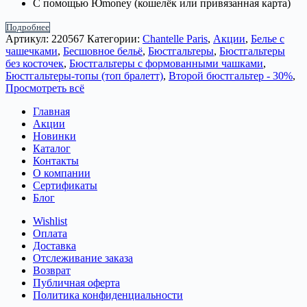
С помощью Юmoney (кошелёк или привязанная карта)
Подробнее
Артикул:
220567
Категории:
Chantelle Paris
,
Акции
,
Белье с
чашечками
,
Бесшовное бельё
,
Бюстгальтеры
,
Бюстгальтеры
без косточек
,
Бюстгальтеры с формованными чашками
,
Бюстгальтеры-топы (топ бралетт)
,
Второй бюстгальтер - 30%
,
Просмотреть всё
Главная
Акции
Новинки
Каталог
Контакты
О компании
Сертификаты
Блог
Wishlist
Оплата
Доставка
Отслеживание заказа
Возврат
Публичная оферта
Политика конфиденциальности