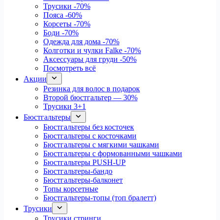
Трусики
-70%
Пояса
-60%
Корсеты
-70%
Боди
-70%
Одежда для дома
-70%
Колготки и чулки Falke
-70%
Аксессуары для груди
-50%
Посмотреть всё
Акции
Резинка для волос в подарок
Второй бюстгальтер — 30%
Трусики 3+1
Бюстгальтеры
Бюстгальтеры без косточек
Бюстгальтеры с косточками
Бюстгальтеры с мягкими чашками
Бюстгальтеры с формованными чашками
Бюстгальтеры PUSH-UP
Бюстгальтеры-бандо
Бюстгальтеры-балконет
Топы корсетные
Бюстгальтеры-топы (топ бралетт)
Трусики
Трусики стринги