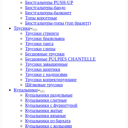
Бюстгальтеры PUSH-UP
Бюстгальтеры-бандо
Бюстгальтеры-балконет
Топы корсетные
Бюстгальтеры-топы (топ бралетт)
Трусики
Трусики стринги
Трусики бразильяна
Трусики танга
Трусики слипы
Бесшовные трусики
Бесшовные PULPIES CHANTELLE
Трусики завышенные
Трусики шортики
Трусики с надписями
Трусики корректирующие
Шёлковые трусики
Купальники
Купальники раздельные
Купальники слитные
Купальники с фурнитурой
Купальники жатые
Купальники вязаные
Купальники из бархата
Купальники с кольцами