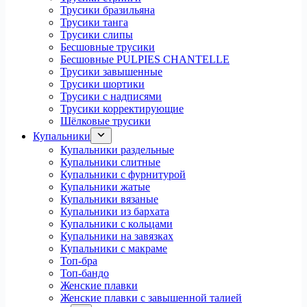
Трусики бразильяна
Трусики танга
Трусики слипы
Бесшовные трусики
Бесшовные PULPIES CHANTELLE
Трусики завышенные
Трусики шортики
Трусики с надписями
Трусики корректирующие
Шёлковые трусики
Купальники
Купальники раздельные
Купальники слитные
Купальники с фурнитурой
Купальники жатые
Купальники вязаные
Купальники из бархата
Купальники с кольцами
Купальники на завязках
Купальники с макраме
Топ-бра
Топ-бандо
Женские плавки
Женские плавки с завышенной талией