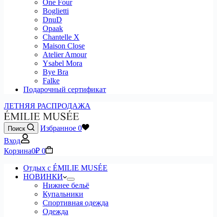
One Four
Boglietti
DnuD
Opaak
Chantelle X
Maison Close
Atelier Amour
Ysabel Mora
Bye Bra
Falke
Подарочный сертификат
ЛЕТНЯЯ РАСПРОДАЖА
Избранное
0
Поиск
Вход
Корзина
0
₽
0
Отдых с ÉMILIE MUSÉE
НОВИНКИ
Нижнее бельё
Купальники
Спортивная одежда
Одежда