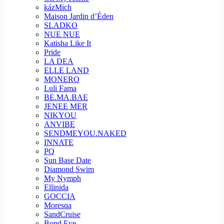
kázMich
Maison Jardin d’Éden
SLADKO
NUE NUE
Katisha Like It
Pride
LA DEA
ELLE LAND
MONERO
Luli Fama
BE.MA.BAE
JENEE MER
NIKYOU
ANVIBE
SENDMEYOU.NAKED
INNATE
PQ
Sun Base Date
Diamond Swim
My Nymph
Ellinida
GOCCIA
Moresqa
SandCruise
Bond Eye