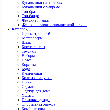
Купальники на завязках
Купальники с макраме
Топ-бра
Топ-бандо
Женские плавки
Женские плавки с завышенной талией
Каталог
Просмотреть всё
Бестселлеры
Шёлк
Бюстгальтеры
Трусики
Наборы
Пояса
Корсеты
Боди
Купальники
Колготки и чулки
Носки
Одежда
Одежда для дома
Халаты
Пляжная одежда
Спортивная одежда
Комбинезоны