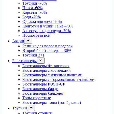
Трусики
-70%
Пояса
-60%
Корсеты
-70%
Боди
-70%
Одежда для дома
-70%
Колготки и чулки Falke
-70%
Аксессуары для груди
-50%
Посмотреть всё
Акции
Резинка для волос в подарок
Второй бюстгальтер — 30%
Трусики 3+1
Бюстгальтеры
Бюстгальтеры без косточек
Бюстгальтеры с косточками
Бюстгальтеры с мягкими чашками
Бюстгальтеры с формованными чашками
Бюстгальтеры PUSH-UP
Бюстгальтеры-бандо
Бюстгальтеры-балконет
Топы корсетные
Бюстгальтеры-топы (топ бралетт)
Трусики
Трусики стринги