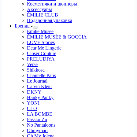
Косметички и шопперы
Аксессуары
ÉMILIE CLUB
Подарочная упаковка
Бренды
Emilie Musee
ÉMILIE MUSÉE & GOCCIA
LOVE Stories
Dear Me Lingerie
Closer Couture
PRELUDIYA
Verse
Shikkosa
Chantelle Paris
Le Journal
Calvin Klein
DKNY
Hanky Panky
YONI
CLO
LA BOMBE
PassionZu
No Pantaloons
Ohmymarr
Oh My Jolene