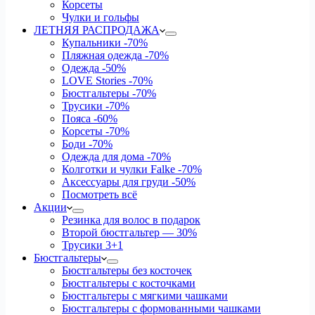
Корсеты
Чулки и гольфы
ЛЕТНЯЯ РАСПРОДАЖА
Купальники
-70%
Пляжная одежда
-70%
Одежда
-50%
LOVE Stories
-70%
Бюстгальтеры
-70%
Трусики
-70%
Пояса
-60%
Корсеты
-70%
Боди
-70%
Одежда для дома
-70%
Колготки и чулки Falke
-70%
Аксессуары для груди
-50%
Посмотреть всё
Акции
Резинка для волос в подарок
Второй бюстгальтер — 30%
Трусики 3+1
Бюстгальтеры
Бюстгальтеры без косточек
Бюстгальтеры с косточками
Бюстгальтеры с мягкими чашками
Бюстгальтеры с формованными чашками