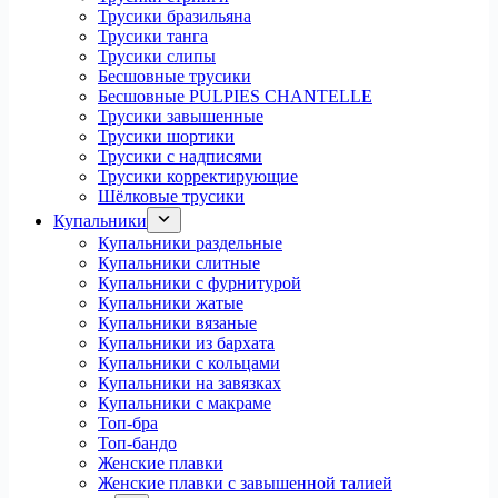
Трусики бразильяна
Трусики танга
Трусики слипы
Бесшовные трусики
Бесшовные PULPIES CHANTELLE
Трусики завышенные
Трусики шортики
Трусики с надписями
Трусики корректирующие
Шёлковые трусики
Купальники
Купальники раздельные
Купальники слитные
Купальники с фурнитурой
Купальники жатые
Купальники вязаные
Купальники из бархата
Купальники с кольцами
Купальники на завязках
Купальники с макраме
Топ-бра
Топ-бандо
Женские плавки
Женские плавки с завышенной талией