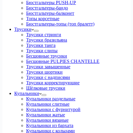
Бюстгальтеры PUSH-UP
Бюстгальтеры-бандо
Бюстгальтеры-балконет
Топы корсетные
Бюстгальтеры-топы (топ бралетт)
Трусики
Трусики стринги
Трусики бразильяна
Трусики танга
Трусики слипы
Бесшовные трусики
Бесшовные PULPIES CHANTELLE
Трусики завышенные
Трусики шортики
Трусики с надписями
Трусики корректирующие
Шёлковые трусики
Купальники
Купальники раздельные
Купальники слитные
Купальники с фурнитурой
Купальники жатые
Купальники вязаные
Купальники из бархата
Купальники с кольцами