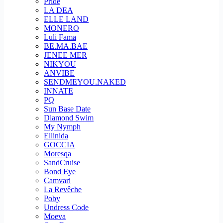
Pride
LA DEA
ELLE LAND
MONERO
Luli Fama
BE.MA.BAE
JENEE MER
NIKYOU
ANVIBE
SENDMEYOU.NAKED
INNATE
PQ
Sun Base Date
Diamond Swim
My Nymph
Ellinida
GOCCIA
Moresqa
SandCruise
Bond Eye
Camvari
La Revêche
Poby
Undress Code
Moeva