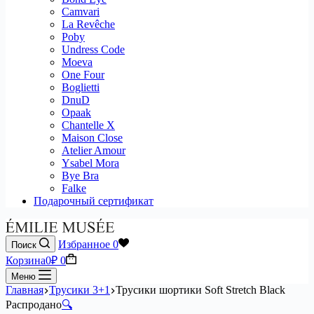
Camvari
La Revêche
Poby
Undress Code
Moeva
One Four
Boglietti
DnuD
Opaak
Chantelle X
Maison Close
Atelier Amour
Ysabel Mora
Bye Bra
Falke
Подарочный сертификат
Избранное
0
Поиск
Корзина
0
₽
0
Меню
Главная
Трусики 3+1
Трусики шортики Soft Stretch Black
Распродано
🔍