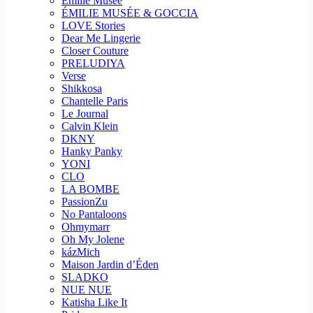
Emilie Musee
ÉMILIE MUSÉE & GOCCIA
LOVE Stories
Dear Me Lingerie
Closer Couture
PRELUDIYA
Verse
Shikkosa
Chantelle Paris
Le Journal
Calvin Klein
DKNY
Hanky Panky
YONI
CLO
LA BOMBE
PassionZu
No Pantaloons
Ohmymarr
Oh My Jolene
kázMich
Maison Jardin d’Éden
SLADKO
NUE NUE
Katisha Like It