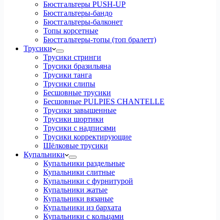
Бюстгальтеры PUSH-UP
Бюстгальтеры-бандо
Бюстгальтеры-балконет
Топы корсетные
Бюстгальтеры-топы (топ бралетт)
Трусики
Трусики стринги
Трусики бразильяна
Трусики танга
Трусики слипы
Бесшовные трусики
Бесшовные PULPIES CHANTELLE
Трусики завышенные
Трусики шортики
Трусики с надписями
Трусики корректирующие
Шёлковые трусики
Купальники
Купальники раздельные
Купальники слитные
Купальники с фурнитурой
Купальники жатые
Купальники вязаные
Купальники из бархата
Купальники с кольцами