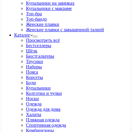
Купальники на завязках
Купальники с макраме
Топ-бра
Топ-бандо
Женские плавки
Женские плавки с завышенной талией
Каталог
Просмотреть всё
Бестселлеры
Шёлк
Бюстгальтеры
Трусики
Наборы
Пояса
Корсеты
Боди
Купальники
Колготки и чулки
Носки
Одежда
Одежда для дома
Халаты
Пляжная одежда
Спортивная одежда
Комбинезоны