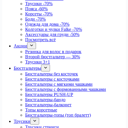
Трусики
-70%
Пояса
-60%
Корсеты
-70%
Боди
-70%
Одежда для дома
-70%
Колготки и чулки Falke
-70%
Аксессуары для груди
-50%
Посмотреть всё
Акции
Резинка для волос в подарок
Второй бюстгальтер — 30%
Трусики 3+1
Бюстгальтеры
Бюстгальтеры без косточек
Бюстгальтеры с косточками
Бюстгальтеры с мягкими чашками
Бюстгальтеры с формованными чашками
Бюстгальтеры PUSH-UP
Бюстгальтеры-бандо
Бюстгальтеры-балконет
Топы корсетные
Бюстгальтеры-топы (топ бралетт)
Трусики
Трусики стринги