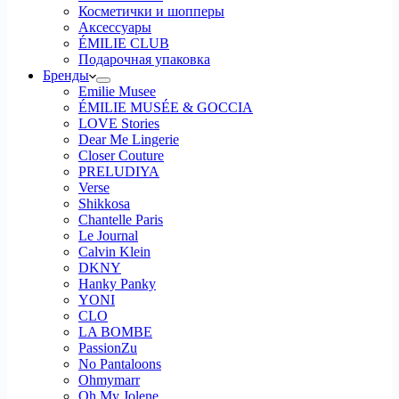
Косметички и шопперы
Аксессуары
ÉMILIE CLUB
Подарочная упаковка
Бренды
Emilie Musee
ÉMILIE MUSÉE & GOCCIA
LOVE Stories
Dear Me Lingerie
Closer Couture
PRELUDIYA
Verse
Shikkosa
Chantelle Paris
Le Journal
Calvin Klein
DKNY
Hanky Panky
YONI
CLO
LA BOMBE
PassionZu
No Pantaloons
Ohmymarr
Oh My Jolene