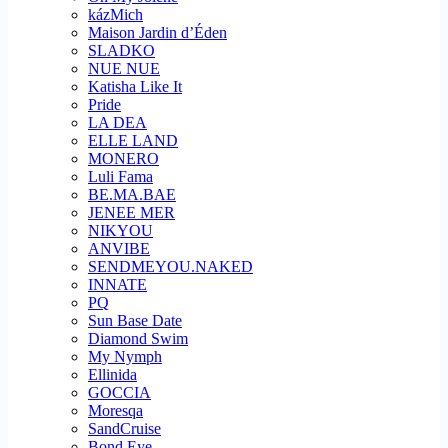
kázMich
Maison Jardin d’Éden
SLADKO
NUE NUE
Katisha Like It
Pride
LA DEA
ELLE LAND
MONERO
Luli Fama
BE.MA.BAE
JENEE MER
NIKYOU
ANVIBE
SENDMEYOU.NAKED
INNATE
PQ
Sun Base Date
Diamond Swim
My Nymph
Ellinida
GOCCIA
Moresqa
SandCruise
Bond Eye