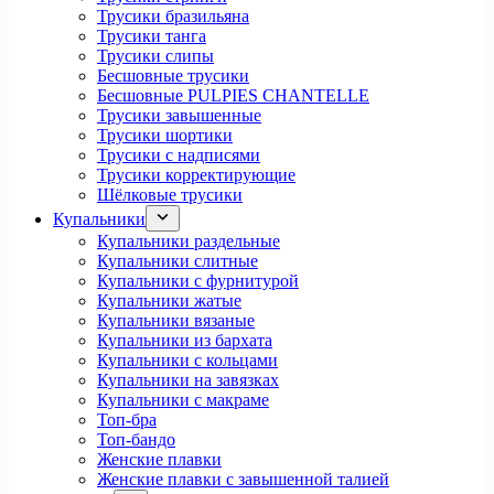
Трусики бразильяна
Трусики танга
Трусики слипы
Бесшовные трусики
Бесшовные PULPIES CHANTELLE
Трусики завышенные
Трусики шортики
Трусики с надписями
Трусики корректирующие
Шёлковые трусики
Купальники
Купальники раздельные
Купальники слитные
Купальники с фурнитурой
Купальники жатые
Купальники вязаные
Купальники из бархата
Купальники с кольцами
Купальники на завязках
Купальники с макраме
Топ-бра
Топ-бандо
Женские плавки
Женские плавки с завышенной талией