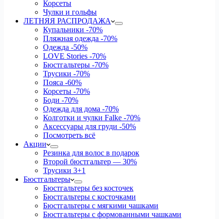
Корсеты
Чулки и гольфы
ЛЕТНЯЯ РАСПРОДАЖА
Купальники
-70%
Пляжная одежда
-70%
Одежда
-50%
LOVE Stories
-70%
Бюстгальтеры
-70%
Трусики
-70%
Пояса
-60%
Корсеты
-70%
Боди
-70%
Одежда для дома
-70%
Колготки и чулки Falke
-70%
Аксессуары для груди
-50%
Посмотреть всё
Акции
Резинка для волос в подарок
Второй бюстгальтер — 30%
Трусики 3+1
Бюстгальтеры
Бюстгальтеры без косточек
Бюстгальтеры с косточками
Бюстгальтеры с мягкими чашками
Бюстгальтеры с формованными чашками