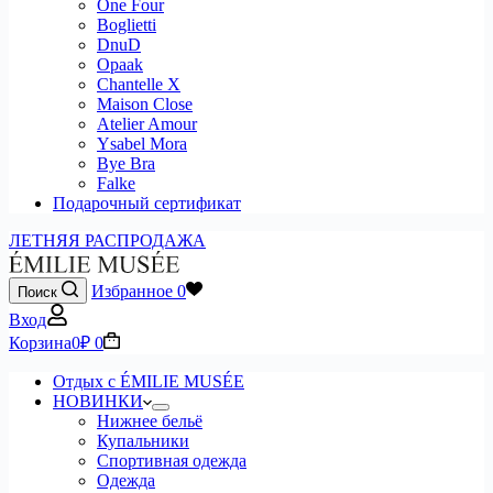
One Four
Boglietti
DnuD
Opaak
Chantelle X
Maison Close
Atelier Amour
Ysabel Mora
Bye Bra
Falke
Подарочный сертификат
ЛЕТНЯЯ РАСПРОДАЖА
Избранное
0
Поиск
Вход
Корзина
0
₽
0
Отдых с ÉMILIE MUSÉE
НОВИНКИ
Нижнее бельё
Купальники
Спортивная одежда
Одежда