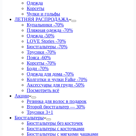
Одежда
Корсеты
Чулки и гольфы
ЛЕТНЯЯ РАСПРОДАЖА
Купальники
-70%
Пляжная одежда
-70%
Одежда
-50%
LOVE Stories
-70%
Бюстгальтеры
-70%
Трусики
-70%
Пояса
-60%
Корсеты
-70%
Боди
-70%
Одежда для дома
-70%
Колготки и чулки Falke
-70%
Аксессуары для груди
-50%
Посмотреть всё
Акции
Резинка для волос в подарок
Второй бюстгальтер — 30%
Трусики 3+1
Бюстгальтеры
Бюстгальтеры без косточек
Бюстгальтеры с косточками
Бюстгальтеры с мягкими чашками