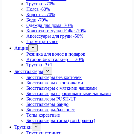
Трусики
-70%
Пояса
-60%
Корсеты
-70%
Боди
-70%
Одежда для дома
-70%
Колготки и чулки Falke
-70%
Аксессуары для груди
-50%
Посмотреть всё
Акции
Резинка для волос в подарок
Второй бюстгальтер — 30%
Трусики 3+1
Бюстгальтеры
Бюстгальтеры без косточек
Бюстгальтеры с косточками
Бюстгальтеры с мягкими чашками
Бюстгальтеры с формованными чашками
Бюстгальтеры PUSH-UP
Бюстгальтеры-бандо
Бюстгальтеры-балконет
Топы корсетные
Бюстгальтеры-топы (топ бралетт)
Трусики
Трусики стринги