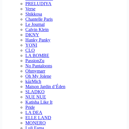
PRELUDIYA
Verse
Shikkosa
Chantelle Paris
Le Journal
Calvin Klein
DKNY
Hanky Panky
YONI
CLO
LA BOMBE
PassionZu
No Pantaloons
Ohmymarr
Oh My Jolene
kázMich
Maison Jardin d’Éden
SLADKO
NUE NUE
Katisha Like It
Pride
LA DEA
ELLE LAND
MONERO
Luli Fama