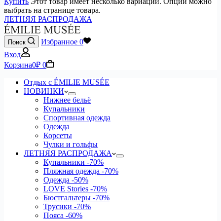
Купить
Этот товар имеет несколько вариаций. Опции можно
выбрать на странице товара.
ЛЕТНЯЯ РАСПРОДАЖА
Избранное
0
Поиск
Вход
Корзина
0
₽
0
Отдых с ÉMILIE MUSÉE
НОВИНКИ
Нижнее бельё
Купальники
Спортивная одежда
Одежда
Корсеты
Чулки и гольфы
ЛЕТНЯЯ РАСПРОДАЖА
Купальники
-70%
Пляжная одежда
-70%
Одежда
-50%
LOVE Stories
-70%
Бюстгальтеры
-70%
Трусики
-70%
Пояса
-60%