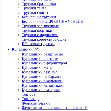
Трусики бразильяна
Трусики танга
Трусики слипы
Бесшовные трусики
Бесшовные PULPIES CHANTELLE
Трусики завышенные
Трусики шортики
Трусики с надписями
Трусики корректирующие
Шёлковые трусики
Купальники
Купальники раздельные
Купальники слитные
Купальники с фурнитурой
Купальники жатые
Купальники вязаные
Купальники из бархата
Купальники с кольцами
Купальники на завязках
Купальники с макраме
Топ-бра
Топ-бандо
Женские плавки
Женские плавки с завышенной талией