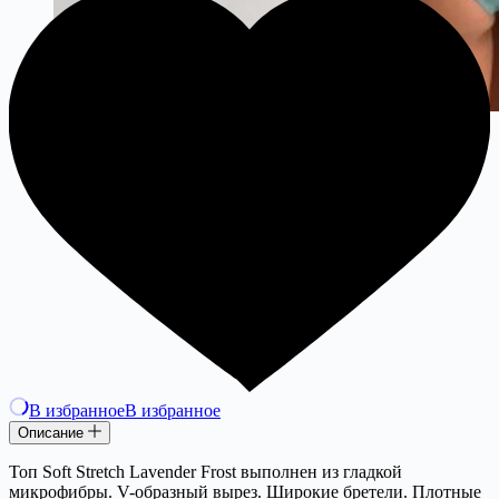
В избранное
В избранное
Описание
Топ Soft Stretch Lavender Frost выполнен из гладкой
микрофибры. V-образный вырез. Широкие бретели. Плотные