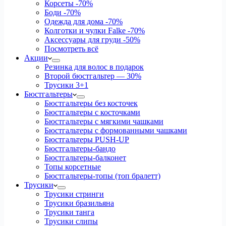
Корсеты
-70%
Боди
-70%
Одежда для дома
-70%
Колготки и чулки Falke
-70%
Аксессуары для груди
-50%
Посмотреть всё
Акции
Резинка для волос в подарок
Второй бюстгальтер — 30%
Трусики 3+1
Бюстгальтеры
Бюстгальтеры без косточек
Бюстгальтеры с косточками
Бюстгальтеры с мягкими чашками
Бюстгальтеры с формованными чашками
Бюстгальтеры PUSH-UP
Бюстгальтеры-бандо
Бюстгальтеры-балконет
Топы корсетные
Бюстгальтеры-топы (топ бралетт)
Трусики
Трусики стринги
Трусики бразильяна
Трусики танга
Трусики слипы