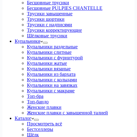
Бесшовные трусики
Бесшовные PULPIES CHANTELLE
Трусики завышенные
Трусики шортики
Трусики с надписями
Трусики корректирующие
Шёлковые трусики
Купальники
Купальники раздельные
Купальники слитные
Купальники с фурнитурой
Купальники жатые
Купальники вязаные
Купальники из бархата
Купальники с кольцами
Купальники на завязках
Купальники с макраме
Топ-бра
Топ-бандо
Женские плавки
Женские плавки с завышенной талией
Каталог
Просмотреть всё
Бестселлеры
Шёлк