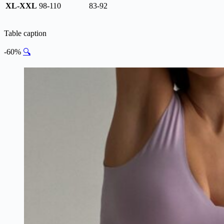
XL-XXL
98-110
83-92
Table caption
-60%
🔍