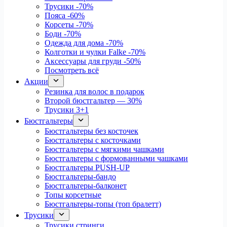
Трусики
-70%
Пояса
-60%
Корсеты
-70%
Боди
-70%
Одежда для дома
-70%
Колготки и чулки Falke
-70%
Аксессуары для груди
-50%
Посмотреть всё
Акции
Резинка для волос в подарок
Второй бюстгальтер — 30%
Трусики 3+1
Бюстгальтеры
Бюстгальтеры без косточек
Бюстгальтеры с косточками
Бюстгальтеры с мягкими чашками
Бюстгальтеры с формованными чашками
Бюстгальтеры PUSH-UP
Бюстгальтеры-бандо
Бюстгальтеры-балконет
Топы корсетные
Бюстгальтеры-топы (топ бралетт)
Трусики
Трусики стринги