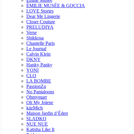
Emilie Musee
ÉMILIE MUSÉE & GOCCIA
LOVE Stories
Dear Me Lingerie
Closer Couture
PRELUDIYA
Verse
Shikkosa
Chantelle Paris
Le Journal
Calvin Klein
DKNY
Hanky Panky
YONI
CLO
LA BOMBE
PassionZu
No Pantaloons
Ohmymarr
Oh My Jolene
kázMich
Maison Jardin d’Éden
SLADKO
NUE NUE
Katisha Like It