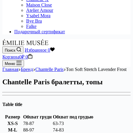
Maison Close
Atelier Amour
Ysabel Mora
Bye Bra
Falke
Подарочный сертификат
Избранное
0
Поиск
Корзина
0
₽
0
Меню
Главная
Бренд
Chantelle Paris
Топ Soft Stretch Lavender Frost
Chantelle Paris бралетты, топы
Table title
Размер
Обхват груди
Обхват под грудью
XS-S
78-87
63-73
M-L
88-97
74-83