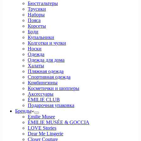
Бюстгальтеры
Трусики
Наборы
Пояса
Корсеты
Боди
Купальники
Колготки и чулки
Носки
Одежда
Одежда для дома
Халаты
Пляжная одежда
Спортивная одежда
Комбинезоны
Косметички и шопперы
Аксессуары
ÉMILIE CLUB
Подарочная упаковка
Бренды
Emilie Musee
ÉMILIE MUSÉE & GOCCIA
LOVE Stories
Dear Me Lingerie
Closer Couture