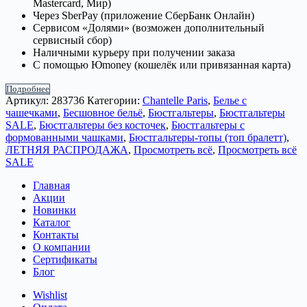
Mastercard, Мир)
Через SberPay (приложение СберБанк Онлайн)
Сервисом «Долями» (возможен дополнительный
сервисный сбор)
Наличными курьеру при получении заказа
С помощью Юmoney (кошелёк или привязанная карта)
Подробнее
Артикул:
283736
Категории:
Chantelle Paris
,
Белье с
чашечками
,
Бесшовное бельё
,
Бюстгальтеры
,
Бюстгальтеры
SALE
,
Бюстгальтеры без косточек
,
Бюстгальтеры с
формованными чашками
,
Бюстгальтеры-топы (топ бралетт)
,
ЛЕТНЯЯ РАСПРОДАЖА
,
Просмотреть всё
,
Просмотреть всё
SALE
Главная
Акции
Новинки
Каталог
Контакты
О компании
Сертификаты
Блог
Wishlist