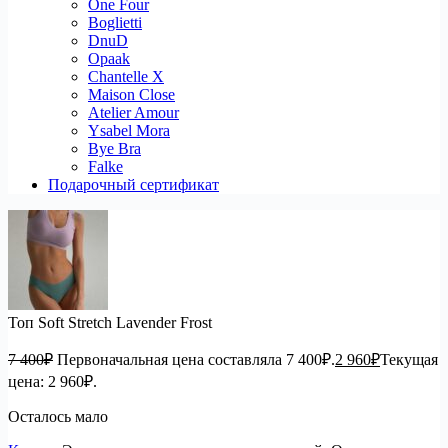
One Four
Boglietti
DnuD
Opaak
Chantelle X
Maison Close
Atelier Amour
Ysabel Mora
Bye Bra
Falke
Подарочный сертификат
Топ Soft Stretch Lavender Frost
7 400
₽
Первоначальная цена составляла 7 400₽.
2 960
₽
Текущая
цена: 2 960₽.
Осталось мало