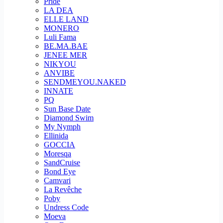
Pride
LA DEA
ELLE LAND
MONERO
Luli Fama
BE.MA.BAE
JENEE MER
NIKYOU
ANVIBE
SENDMEYOU.NAKED
INNATE
PQ
Sun Base Date
Diamond Swim
My Nymph
Ellinida
GOCCIA
Moresqa
SandCruise
Bond Eye
Camvari
La Revêche
Poby
Undress Code
Moeva