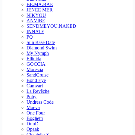
BE.MA.BAE
JENEE MER
NIKYOU
ANVIBE
SENDMEYOU.NAKED
INNATE
PQ
Sun Base Date
Diamond Swim
My Nymph
Ellinida
GOCCIA
Moresqa
SandCruise
Bond Eye
Camvari
La Revêche
Poby
Undress Code
Moeva
One Four
Boglietti
DnuD
Opaak
Chantelle X