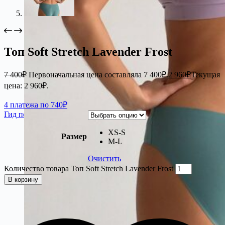
Топ Soft Stretch Lavender Frost
7 400
₽
Первоначальная цена составляла 7 400₽.
2 960
₽
Текущая
цена: 2 960₽.
4 платежа по 740₽
Гид по размерам
XS-S
Размер
М-L
Очистить
Количество товара Топ Soft Stretch Lavender Frost
В корзину