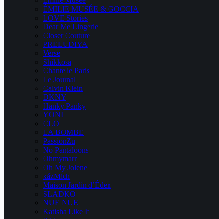
Emilie Musee
ÉMILIE MUSÉE & GOCCIA
LOVE Stories
Dear Me Lingerie
Closer Couture
PRELUDIYA
Verse
Shikkosa
Chantelle Paris
Le Journal
Calvin Klein
DKNY
Hanky Panky
YONI
CLO
LA BOMBE
PassionZu
No Pantaloons
Ohmymarr
Oh My Jolene
kázMich
Maison Jardin d’Éden
SLADKO
NUE NUE
Katisha Like It