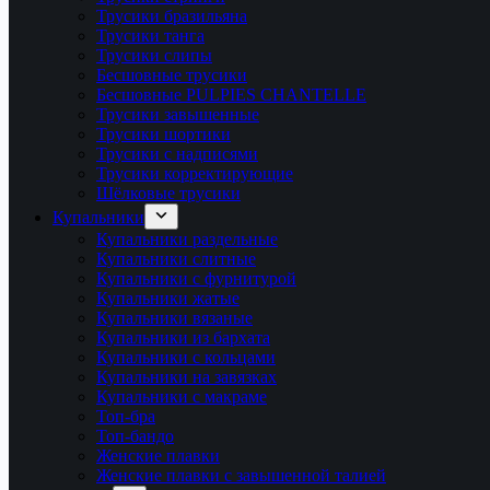
Трусики бразильяна
Трусики танга
Трусики слипы
Бесшовные трусики
Бесшовные PULPIES CHANTELLE
Трусики завышенные
Трусики шортики
Трусики с надписями
Трусики корректирующие
Шёлковые трусики
Купальники
Купальники раздельные
Купальники слитные
Купальники с фурнитурой
Купальники жатые
Купальники вязаные
Купальники из бархата
Купальники с кольцами
Купальники на завязках
Купальники с макраме
Топ-бра
Топ-бандо
Женские плавки
Женские плавки с завышенной талией