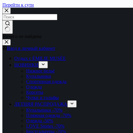
Перейти к сути
Ничего не найдено
Вход в личный кабинет
Отдых с ÉMILIE MUSÉE
НОВИНКИ
Нижнее бельё
Купальники
Спортивная одежда
Одежда
Корсеты
Чулки и гольфы
ЛЕТНЯЯ РАСПРОДАЖА
Купальники
-70%
Пляжная одежда
-70%
Одежда
-50%
LOVE Stories
-70%
Бюстгальтеры
-70%