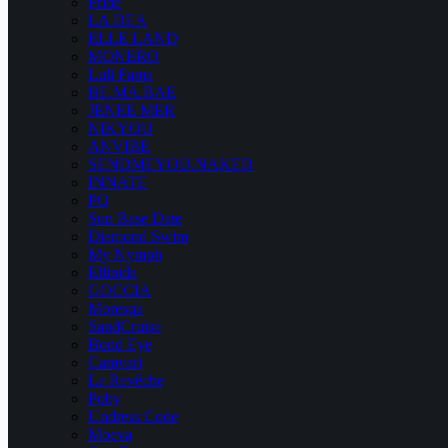
Pride
LA DEA
ELLE LAND
MONERO
Luli Fama
BE.MA.BAE
JENEE MER
NIKYOU
ANVIBE
SENDMEYOU.NAKED
INNATE
PQ
Sun Base Date
Diamond Swim
My Nymph
Ellinida
GOCCIA
Moresqa
SandCruise
Bond Eye
Camvari
La Revêche
Poby
Undress Code
Moeva