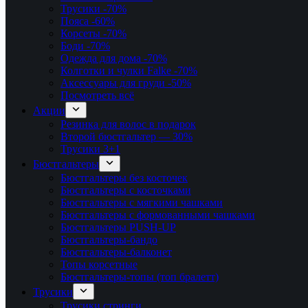
Трусики
-70%
Пояса
-60%
Корсеты
-70%
Боди
-70%
Одежда для дома
-70%
Колготки и чулки Falke
-70%
Аксессуары для груди
-50%
Посмотреть всё
Акции
Резинка для волос в подарок
Второй бюстгальтер — 30%
Трусики 3+1
Бюстгальтеры
Бюстгальтеры без косточек
Бюстгальтеры с косточками
Бюстгальтеры с мягкими чашками
Бюстгальтеры с формованными чашками
Бюстгальтеры PUSH-UP
Бюстгальтеры-бандо
Бюстгальтеры-балконет
Топы корсетные
Бюстгальтеры-топы (топ бралетт)
Трусики
Трусики стринги