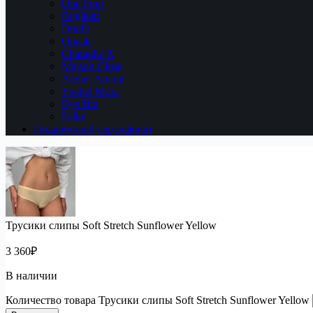
One Four
Boglietti
DnuD
Opaak
Chantelle X
Maison Close
Atelier Amour
Ysabel Mora
Bye Bra
Falke
Подарочный сертификат
Трусики слипы Soft Stretch Sunflower Yellow
3 360
₽
В наличии
Количество товара Трусики слипы Soft Stretch Sunflower Yellow