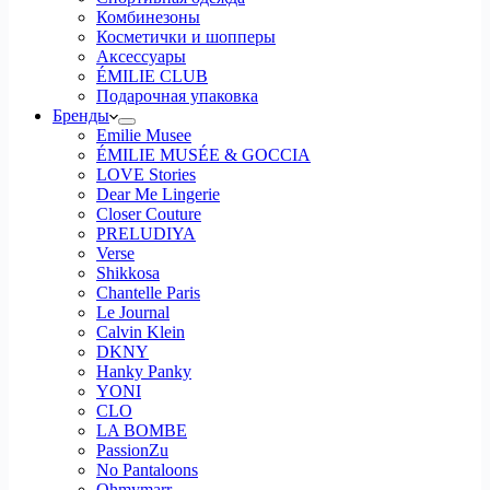
Комбинезоны
Косметички и шопперы
Аксессуары
ÉMILIE CLUB
Подарочная упаковка
Бренды
Emilie Musee
ÉMILIE MUSÉE & GOCCIA
LOVE Stories
Dear Me Lingerie
Closer Couture
PRELUDIYA
Verse
Shikkosa
Chantelle Paris
Le Journal
Calvin Klein
DKNY
Hanky Panky
YONI
CLO
LA BOMBE
PassionZu
No Pantaloons
Ohmymarr