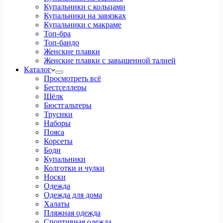
Купальники с кольцами
Купальники на завязках
Купальники с макраме
Топ-бра
Топ-бандо
Женские плавки
Женские плавки с завышенной талией
Каталог
Просмотреть всё
Бестселлеры
Шёлк
Бюстгальтеры
Трусики
Наборы
Пояса
Корсеты
Боди
Купальники
Колготки и чулки
Носки
Одежда
Одежда для дома
Халаты
Пляжная одежда
Спортивная одежда