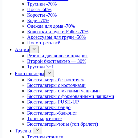
Трусики
-70%
Пояса
-60%
Корсеты
-70%
Боди
-70%
Одежда для дома
-70%
Колготки и чулки Falke
-70%
Аксессуары для груди
-50%
Посмотреть всё
Акции
Резинка для волос в подарок
Второй бюстгальтер — 30%
Трусики 3+1
Бюстгальтеры
Бюстгальтеры без косточек
Бюстгальтеры с косточками
Бюстгальтеры с мягкими чашками
Бюстгальтеры с формованными чашками
Бюстгальтеры PUSH-UP
Бюстгальтеры-бандо
Бюстгальтеры-балконет
Топы корсетные
Бюстгальтеры-топы (топ бралетт)
Трусики
Трусики стринги