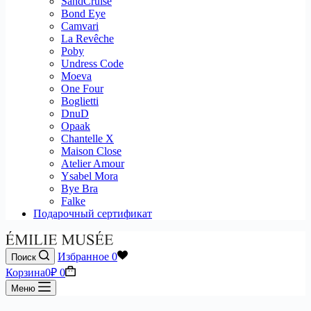
SandCruise
Bond Eye
Camvari
La Revêche
Poby
Undress Code
Moeva
One Four
Boglietti
DnuD
Opaak
Chantelle X
Maison Close
Atelier Amour
Ysabel Mora
Bye Bra
Falke
Подарочный сертификат
Избранное
0
Поиск
Корзина
0
₽
0
Меню