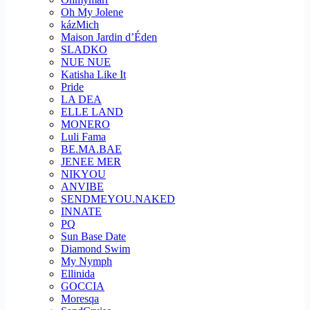
Oh My Jolene
kázMich
Maison Jardin d’Éden
SLADKO
NUE NUE
Katisha Like It
Pride
LA DEA
ELLE LAND
MONERO
Luli Fama
BE.MA.BAE
JENEE MER
NIKYOU
ANVIBE
SENDMEYOU.NAKED
INNATE
PQ
Sun Base Date
Diamond Swim
My Nymph
Ellinida
GOCCIA
Moresqa