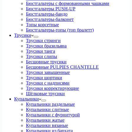
Бюстгальтеры с формованными чашками
Бюстгальтеры PUSH-UP
Бюстгальтеры-бандо
Бюстгальтеры-балконет
Топы корсетные
Бюстгальтеры-топы (топ бралетт)
Трусики
Трусики стринги
Трусики бразильяна
Трусики танга
Трусики слипы
Бесшовные трусики
Бесшовные PULPIES CHANTELLE
Трусики завышенные
Трусики шортики
Трусики с надписями
Трусики корректирующие
Шёлковые трусики
Купальники
Купальники раздельные
Купальники слитные
Купальники с фурнитурой
Купальники жатые
Купальники вязаные
Купальники из бархата