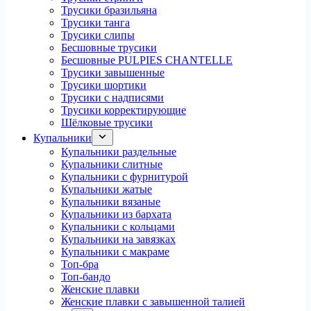
Трусики бразильяна
Трусики танга
Трусики слипы
Бесшовные трусики
Бесшовные PULPIES CHANTELLE
Трусики завышенные
Трусики шортики
Трусики с надписями
Трусики корректирующие
Шёлковые трусики
Купальники
Купальники раздельные
Купальники слитные
Купальники с фурнитурой
Купальники жатые
Купальники вязаные
Купальники из бархата
Купальники с кольцами
Купальники на завязках
Купальники с макраме
Топ-бра
Топ-бандо
Женские плавки
Женские плавки с завышенной талией