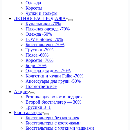
Одежда
Корсеты
Чулки и гольфы
ЛЕТНЯЯ РАСПРОДАЖА
Купальники
-70%
Пляжная одежда
-70%
Одежда
-50%
LOVE Stories
-70%
Бюстгальтеры
-70%
Трусики
-70%
Пояса
-60%
Корсеты
-70%
Боди
-70%
Одежда для дома
-70%
Колготки и чулки Falke
-70%
Аксессуары для груди
-50%
Посмотреть всё
Акции
Резинка для волос в подарок
Второй бюстгальтер — 30%
Трусики 3+1
Бюстгальтеры
Бюстгальтеры без косточек
Бюстгальтеры с косточками
Бюстгальтеры с мягкими чашками