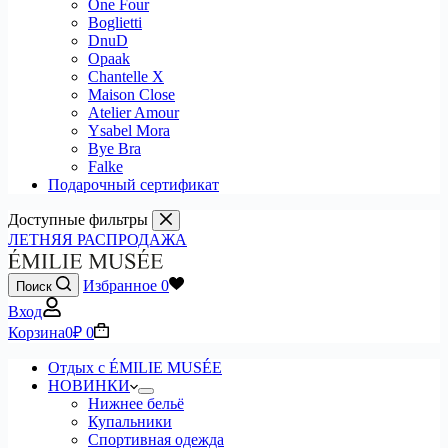
One Four
Boglietti
DnuD
Opaak
Chantelle X
Maison Close
Atelier Amour
Ysabel Mora
Bye Bra
Falke
Подарочный сертификат
Доступные фильтры
ЛЕТНЯЯ РАСПРОДАЖА
Избранное
0
Поиск
Вход
Корзина
0
₽
0
Отдых с ÉMILIE MUSÉE
НОВИНКИ
Нижнее бельё
Купальники
Спортивная одежда