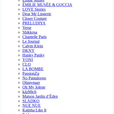
Emilie Musee
ÉMILIE MUSÉE & GOCCIA
LOVE Stories
Dear Me Lingerie
Closer Couture
PRELUDIYA
Verse
Shikkosa
Chantelle Paris
Le Journal
Calvin Klein
DKNY
Hanky Panky
YONI
CLO
LA BOMBE
PassionZu
No Pantaloons
Ohmymarr
Oh My Jolene
kázMich
Maison Jardin d’Éden
SLADKO
NUE NUE
Katisha Like It