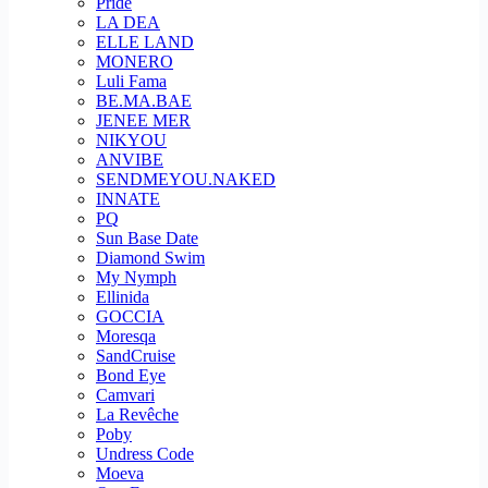
Pride
LA DEA
ELLE LAND
MONERO
Luli Fama
BE.MA.BAE
JENEE MER
NIKYOU
ANVIBE
SENDMEYOU.NAKED
INNATE
PQ
Sun Base Date
Diamond Swim
My Nymph
Ellinida
GOCCIA
Moresqa
SandCruise
Bond Eye
Camvari
La Revêche
Poby
Undress Code
Moeva