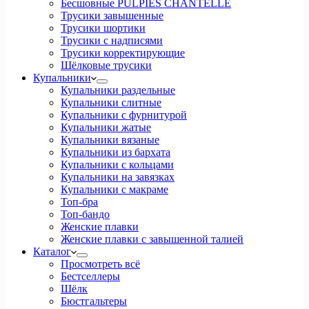
Бесшовные PULPIES CHANTELLE
Трусики завышенные
Трусики шортики
Трусики с надписями
Трусики корректирующие
Шёлковые трусики
Купальники
Купальники раздельные
Купальники слитные
Купальники с фурнитурой
Купальники жатые
Купальники вязаные
Купальники из бархата
Купальники с кольцами
Купальники на завязках
Купальники с макраме
Топ-бра
Топ-бандо
Женские плавки
Женские плавки с завышенной талией
Каталог
Просмотреть всё
Бестселлеры
Шёлк
Бюстгальтеры