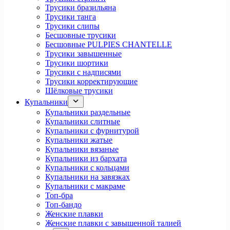
Трусики бразильяна
Трусики танга
Трусики слипы
Бесшовные трусики
Бесшовные PULPIES CHANTELLE
Трусики завышенные
Трусики шортики
Трусики с надписями
Трусики корректирующие
Шёлковые трусики
Купальники
Купальники раздельные
Купальники слитные
Купальники с фурнитурой
Купальники жатые
Купальники вязаные
Купальники из бархата
Купальники с кольцами
Купальники на завязках
Купальники с макраме
Топ-бра
Топ-бандо
Женские плавки
Женские плавки с завышенной талией