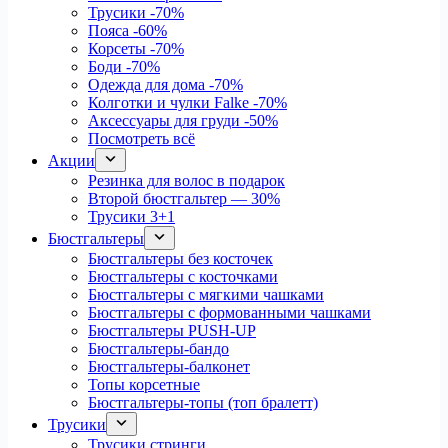
Трусики
-70%
Пояса
-60%
Корсеты
-70%
Боди
-70%
Одежда для дома
-70%
Колготки и чулки Falke
-70%
Аксессуары для груди
-50%
Посмотреть всё
Акции
Резинка для волос в подарок
Второй бюстгальтер — 30%
Трусики 3+1
Бюстгальтеры
Бюстгальтеры без косточек
Бюстгальтеры с косточками
Бюстгальтеры с мягкими чашками
Бюстгальтеры с формованными чашками
Бюстгальтеры PUSH-UP
Бюстгальтеры-бандо
Бюстгальтеры-балконет
Топы корсетные
Бюстгальтеры-топы (топ бралетт)
Трусики
Трусики стринги