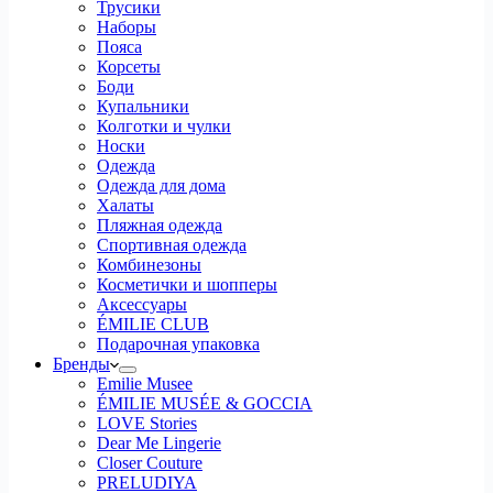
Трусики
Наборы
Пояса
Корсеты
Боди
Купальники
Колготки и чулки
Носки
Одежда
Одежда для дома
Халаты
Пляжная одежда
Спортивная одежда
Комбинезоны
Косметички и шопперы
Аксессуары
ÉMILIE CLUB
Подарочная упаковка
Бренды
Emilie Musee
ÉMILIE MUSÉE & GOCCIA
LOVE Stories
Dear Me Lingerie
Closer Couture
PRELUDIYA