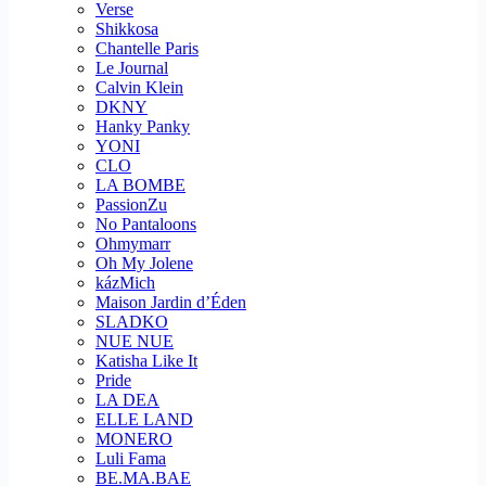
Verse
Shikkosa
Chantelle Paris
Le Journal
Calvin Klein
DKNY
Hanky Panky
YONI
CLO
LA BOMBE
PassionZu
No Pantaloons
Ohmymarr
Oh My Jolene
kázMich
Maison Jardin d’Éden
SLADKO
NUE NUE
Katisha Like It
Pride
LA DEA
ELLE LAND
MONERO
Luli Fama
BE.MA.BAE