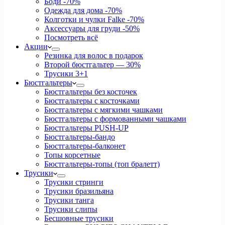
Боди
-70%
Одежда для дома
-70%
Колготки и чулки Falke
-70%
Аксессуары для груди
-50%
Посмотреть всё
Акции
Резинка для волос в подарок
Второй бюстгальтер — 30%
Трусики 3+1
Бюстгальтеры
Бюстгальтеры без косточек
Бюстгальтеры с косточками
Бюстгальтеры с мягкими чашками
Бюстгальтеры с формованными чашками
Бюстгальтеры PUSH-UP
Бюстгальтеры-бандо
Бюстгальтеры-балконет
Топы корсетные
Бюстгальтеры-топы (топ бралетт)
Трусики
Трусики стринги
Трусики бразильяна
Трусики танга
Трусики слипы
Бесшовные трусики