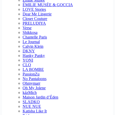
Emilie Musee
ÉMILIE MUSÉE & GOCCIA
LOVE Stories
Dear Me Lingerie
Closer Couture
PRELUDIYA
Verse
Shikkosa
Chantelle Paris
Le Journal
Calvin Klein
DKNY
Hanky Panky
YONI
CLO
LA BOMBE
PassionZu
No Pantaloons
Ohmymarr
Oh My Jolene
kázMich
Maison Jardin d’Éden
SLADKO
NUE NUE
Katisha Like It