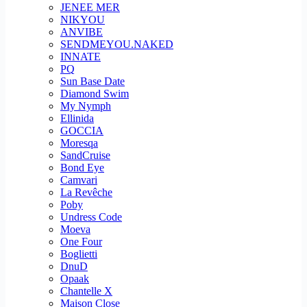
JENEE MER
NIKYOU
ANVIBE
SENDMEYOU.NAKED
INNATE
PQ
Sun Base Date
Diamond Swim
My Nymph
Ellinida
GOCCIA
Moresqa
SandCruise
Bond Eye
Camvari
La Revêche
Poby
Undress Code
Moeva
One Four
Boglietti
DnuD
Opaak
Chantelle X
Maison Close