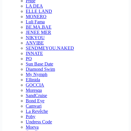
Pride
LA DEA
ELLE LAND
MONERO
Luli Fama
BE.MA.BAE
JENEE MER
NIKYOU
ANVIBE
SENDMEYOU.NAKED
INNATE
PQ
Sun Base Date
Diamond Swim
My Nymph
Ellinida
GOCCIA
Moresqa
SandCruise
Bond Eye
Camvari
La Revêche
Poby
Undress Code
Moeva