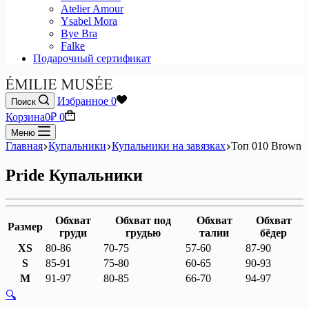
Atelier Amour
Ysabel Mora
Bye Bra
Falke
Подарочный сертификат
Избранное
0
Поиск
Корзина
0
₽
0
Меню
Главная
Купальники
Купальники на завязках
Топ 010 Brown
Pride Купальники
Обхват
Обхват под
Обхват
Обхват
Размер
груди
грудью
талии
бёдер
XS
80-86
70-75
57-60
87-90
S
85-91
75-80
60-65
90-93
M
91-97
80-85
66-70
94-97
🔍