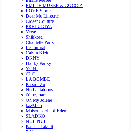
Emilie Musee
ÉMILIE MUSÉE & GOCCIA
LOVE Stories
Dear Me Lingerie
Closer Couture
PRELUDIYA
Verse
Shikkosa
Chantelle Paris
Le Journal
Calvin Klein
DKNY
Hanky Panky
YONI
CLO
LA BOMBE
PassionZu
No Pantaloons
Ohmymarr
Oh My Jolene
kázMich
Maison Jardin d’Éden
SLADKO
NUE NUE
Katisha Like It