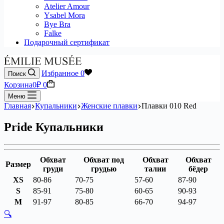
Atelier Amour
Ysabel Mora
Bye Bra
Falke
Подарочный сертификат
Избранное
0
Поиск
Корзина
0
₽
0
Меню
Главная
Купальники
Женские плавки
Плавки 010 Red
Pride Купальники
Обхват
Обхват под
Обхват
Обхват
Размер
груди
грудью
талии
бёдер
XS
80-86
70-75
57-60
87-90
S
85-91
75-80
60-65
90-93
M
91-97
80-85
66-70
94-97
🔍