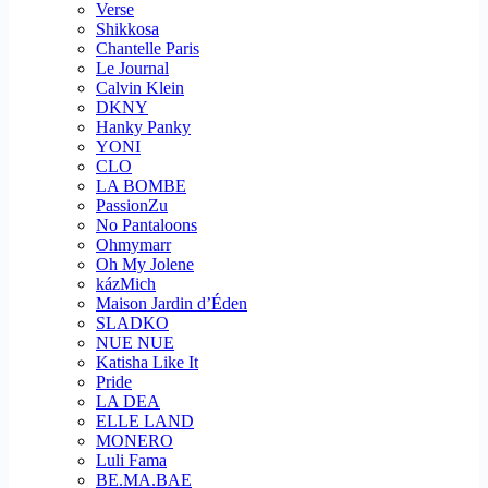
Verse
Shikkosa
Chantelle Paris
Le Journal
Calvin Klein
DKNY
Hanky Panky
YONI
CLO
LA BOMBE
PassionZu
No Pantaloons
Ohmymarr
Oh My Jolene
kázMich
Maison Jardin d’Éden
SLADKO
NUE NUE
Katisha Like It
Pride
LA DEA
ELLE LAND
MONERO
Luli Fama
BE.MA.BAE