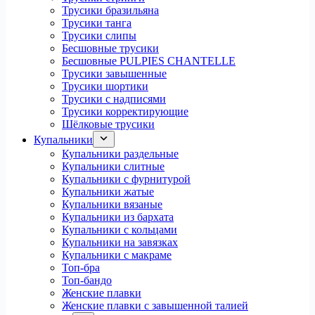
Трусики бразильяна
Трусики танга
Трусики слипы
Бесшовные трусики
Бесшовные PULPIES CHANTELLE
Трусики завышенные
Трусики шортики
Трусики с надписями
Трусики корректирующие
Шёлковые трусики
Купальники
Купальники раздельные
Купальники слитные
Купальники с фурнитурой
Купальники жатые
Купальники вязаные
Купальники из бархата
Купальники с кольцами
Купальники на завязках
Купальники с макраме
Топ-бра
Топ-бандо
Женские плавки
Женские плавки с завышенной талией