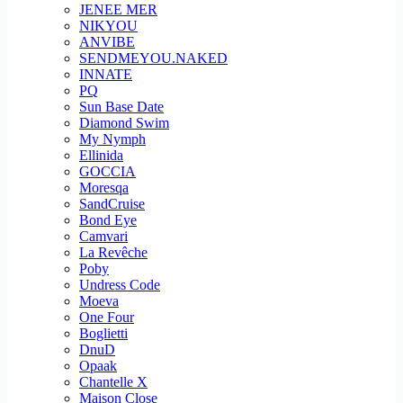
JENEE MER
NIKYOU
ANVIBE
SENDMEYOU.NAKED
INNATE
PQ
Sun Base Date
Diamond Swim
My Nymph
Ellinida
GOCCIA
Moresqa
SandCruise
Bond Eye
Camvari
La Revêche
Poby
Undress Code
Moeva
One Four
Boglietti
DnuD
Opaak
Chantelle X
Maison Close