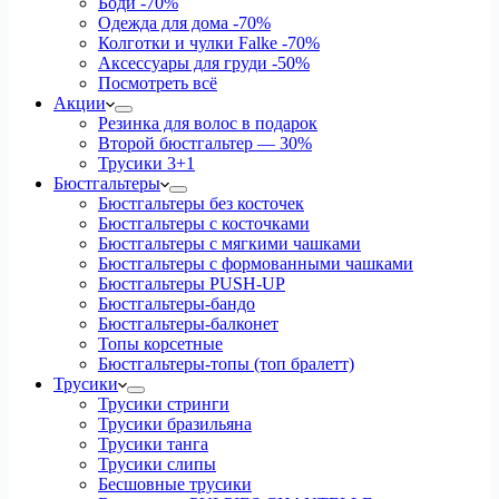
Боди
-70%
Одежда для дома
-70%
Колготки и чулки Falke
-70%
Аксессуары для груди
-50%
Посмотреть всё
Акции
Резинка для волос в подарок
Второй бюстгальтер — 30%
Трусики 3+1
Бюстгальтеры
Бюстгальтеры без косточек
Бюстгальтеры с косточками
Бюстгальтеры с мягкими чашками
Бюстгальтеры с формованными чашками
Бюстгальтеры PUSH-UP
Бюстгальтеры-бандо
Бюстгальтеры-балконет
Топы корсетные
Бюстгальтеры-топы (топ бралетт)
Трусики
Трусики стринги
Трусики бразильяна
Трусики танга
Трусики слипы
Бесшовные трусики