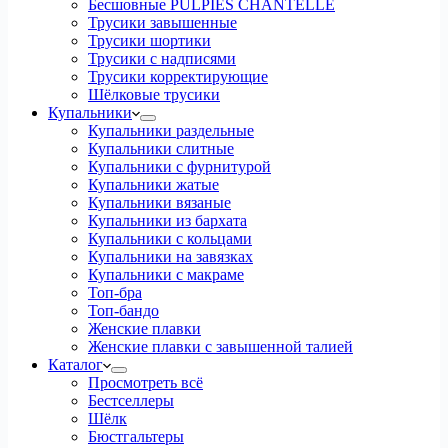
Бесшовные PULPIES CHANTELLE
Трусики завышенные
Трусики шортики
Трусики с надписями
Трусики корректирующие
Шёлковые трусики
Купальники
Купальники раздельные
Купальники слитные
Купальники с фурнитурой
Купальники жатые
Купальники вязаные
Купальники из бархата
Купальники с кольцами
Купальники на завязках
Купальники с макраме
Топ-бра
Топ-бандо
Женские плавки
Женские плавки с завышенной талией
Каталог
Просмотреть всё
Бестселлеры
Шёлк
Бюстгальтеры