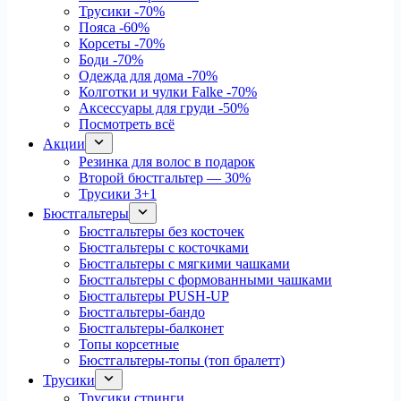
Трусики
-70%
Пояса
-60%
Корсеты
-70%
Боди
-70%
Одежда для дома
-70%
Колготки и чулки Falke
-70%
Аксессуары для груди
-50%
Посмотреть всё
Акции
Резинка для волос в подарок
Второй бюстгальтер — 30%
Трусики 3+1
Бюстгальтеры
Бюстгальтеры без косточек
Бюстгальтеры с косточками
Бюстгальтеры с мягкими чашками
Бюстгальтеры с формованными чашками
Бюстгальтеры PUSH-UP
Бюстгальтеры-бандо
Бюстгальтеры-балконет
Топы корсетные
Бюстгальтеры-топы (топ бралетт)
Трусики
Трусики стринги