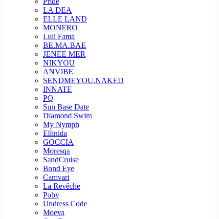
Pride
LA DEA
ELLE LAND
MONERO
Luli Fama
BE.MA.BAE
JENEE MER
NIKYOU
ANVIBE
SENDMEYOU.NAKED
INNATE
PQ
Sun Base Date
Diamond Swim
My Nymph
Ellinida
GOCCIA
Moresqa
SandCruise
Bond Eye
Camvari
La Revêche
Poby
Undress Code
Moeva