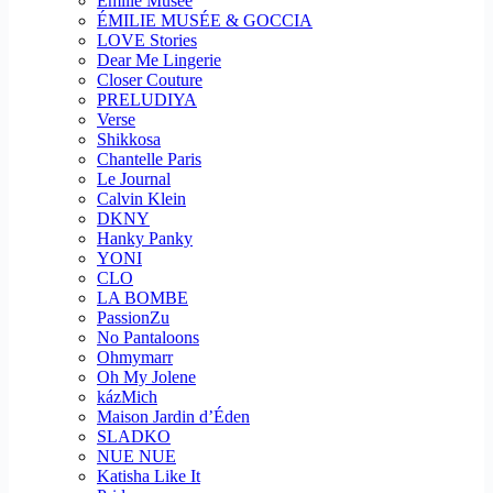
Emilie Musee
ÉMILIE MUSÉE & GOCCIA
LOVE Stories
Dear Me Lingerie
Closer Couture
PRELUDIYA
Verse
Shikkosa
Chantelle Paris
Le Journal
Calvin Klein
DKNY
Hanky Panky
YONI
CLO
LA BOMBE
PassionZu
No Pantaloons
Ohmymarr
Oh My Jolene
kázMich
Maison Jardin d’Éden
SLADKO
NUE NUE
Katisha Like It