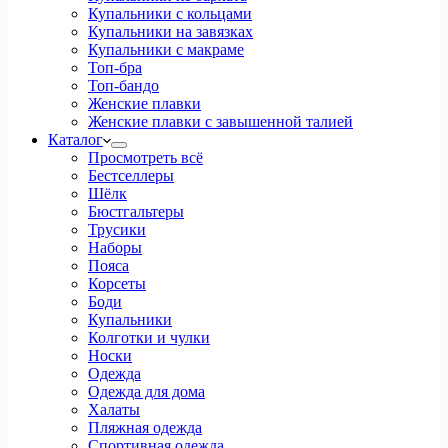
Купальники с кольцами
Купальники на завязках
Купальники с макраме
Топ-бра
Топ-бандо
Женские плавки
Женские плавки с завышенной талией
Каталог
Просмотреть всё
Бестселлеры
Шёлк
Бюстгальтеры
Трусики
Наборы
Пояса
Корсеты
Боди
Купальники
Колготки и чулки
Носки
Одежда
Одежда для дома
Халаты
Пляжная одежда
Спортивная одежда