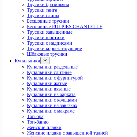
Трусики бразильяна
Трусики танга
Трусики слипы
Бесшовные трусики
Бесшовные PULPIES CHANTELLE
Трусики завышенные
Трусики шортики
Трусики с надписями
Трусики корректирующие
Шёлковые трусики
Купальники
Купальники раздельные
Купальники слитные
Купальники с фурнитурой
Купальники жатые
Купальники вязаные
Купальники из бархата
Купальники с кольцами
Купальники на завязках
Купальники с макраме
Топ-бра
Топ-бандо
Женские плавки
Женские плавки с завышенной талией