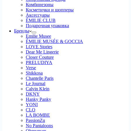
Комбинезоны
Косметички и шопперы
Аксессуары
ÉMILIE CLUB
Подарочная упаковка
Бренды
Emilie Musee
ÉMILIE MUSÉE & GOCCIA
LOVE Stories
Dear Me Lingerie
Closer Couture
PRELUDIYA
Verse
Shikkosa
Chantelle Paris
Le Journal
Calvin Klein
DKNY
Hanky Panky
YONI
CLO
LA BOMBE
PassionZu
No Pantaloons
Ohmymarr