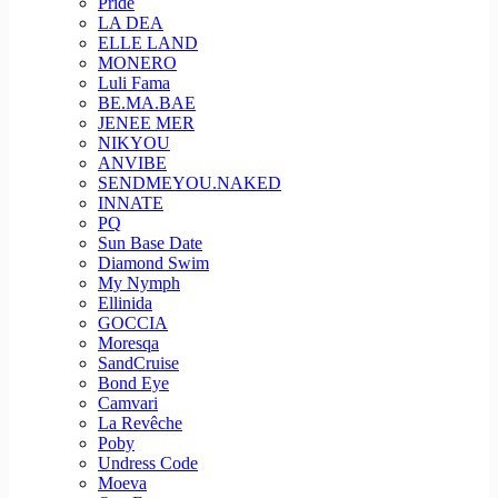
Pride
LA DEA
ELLE LAND
MONERO
Luli Fama
BE.MA.BAE
JENEE MER
NIKYOU
ANVIBE
SENDMEYOU.NAKED
INNATE
PQ
Sun Base Date
Diamond Swim
My Nymph
Ellinida
GOCCIA
Moresqa
SandCruise
Bond Eye
Camvari
La Revêche
Poby
Undress Code
Moeva