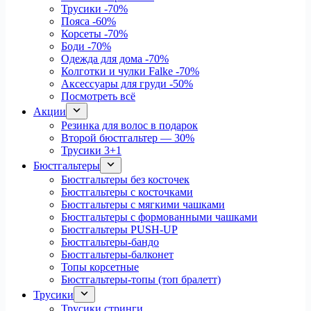
Трусики
-70%
Пояса
-60%
Корсеты
-70%
Боди
-70%
Одежда для дома
-70%
Колготки и чулки Falke
-70%
Аксессуары для груди
-50%
Посмотреть всё
Акции
Резинка для волос в подарок
Второй бюстгальтер — 30%
Трусики 3+1
Бюстгальтеры
Бюстгальтеры без косточек
Бюстгальтеры с косточками
Бюстгальтеры с мягкими чашками
Бюстгальтеры с формованными чашками
Бюстгальтеры PUSH-UP
Бюстгальтеры-бандо
Бюстгальтеры-балконет
Топы корсетные
Бюстгальтеры-топы (топ бралетт)
Трусики
Трусики стринги