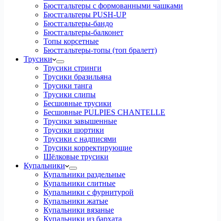
Бюстгальтеры с формованными чашками
Бюстгальтеры PUSH-UP
Бюстгальтеры-бандо
Бюстгальтеры-балконет
Топы корсетные
Бюстгальтеры-топы (топ бралетт)
Трусики
Трусики стринги
Трусики бразильяна
Трусики танга
Трусики слипы
Бесшовные трусики
Бесшовные PULPIES CHANTELLE
Трусики завышенные
Трусики шортики
Трусики с надписями
Трусики корректирующие
Шёлковые трусики
Купальники
Купальники раздельные
Купальники слитные
Купальники с фурнитурой
Купальники жатые
Купальники вязаные
Купальники из бархата