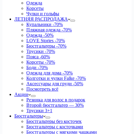
Одежда
Корсеты
Чулки и гольфы
ЛЕТНЯЯ РАСПРОДАЖА
Купальники
-70%
Пляжная одежда
-70%
Одежда
-50%
LOVE Stories
-70%
Бюстгальтеры
-70%
Трусики
-70%
Пояса
-60%
Корсеты
-70%
Боди
-70%
Одежда для дома
-70%
Колготки и чулки Falke
-70%
Аксессуары для груди
-50%
Посмотреть всё
Акции
Резинка для волос в подарок
Второй бюстгальтер — 30%
Трусики 3+1
Бюстгальтеры
Бюстгальтеры без косточек
Бюстгальтеры с косточками
Бюстгальтеры с мягкими чашками