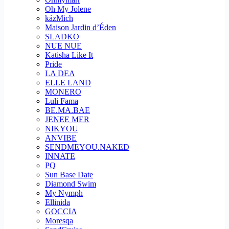
Oh My Jolene
kázMich
Maison Jardin d’Éden
SLADKO
NUE NUE
Katisha Like It
Pride
LA DEA
ELLE LAND
MONERO
Luli Fama
BE.MA.BAE
JENEE MER
NIKYOU
ANVIBE
SENDMEYOU.NAKED
INNATE
PQ
Sun Base Date
Diamond Swim
My Nymph
Ellinida
GOCCIA
Moresqa