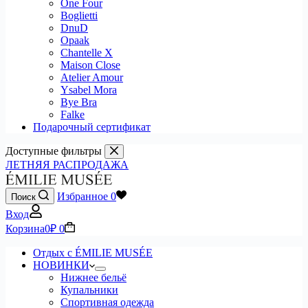
One Four
Boglietti
DnuD
Opaak
Chantelle X
Maison Close
Atelier Amour
Ysabel Mora
Bye Bra
Falke
Подарочный сертификат
Доступные фильтры
ЛЕТНЯЯ РАСПРОДАЖА
Избранное
0
Поиск
Вход
Корзина
0
₽
0
Отдых с ÉMILIE MUSÉE
НОВИНКИ
Нижнее бельё
Купальники
Спортивная одежда