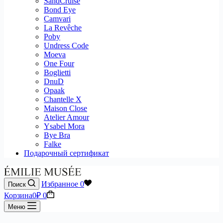
SandCruise
Bond Eye
Camvari
La Revêche
Poby
Undress Code
Moeva
One Four
Boglietti
DnuD
Opaak
Chantelle X
Maison Close
Atelier Amour
Ysabel Mora
Bye Bra
Falke
Подарочный сертификат
Избранное
0
Поиск
Корзина
0
₽
0
Меню