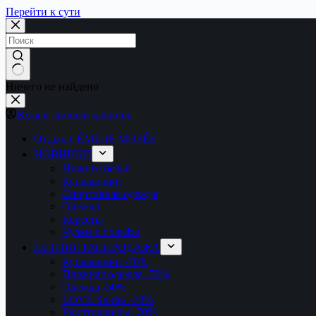
Перейти к сути
Ничего не найдено
Вход в личный кабинет
Отдых с ÉMILIE MUSÉE
НОВИНКИ
Нижнее бельё
Купальники
Спортивная одежда
Одежда
Корсеты
Чулки и гольфы
ЛЕТНЯЯ РАСПРОДАЖА
Купальники
-70%
Пляжная одежда
-70%
Одежда
-50%
LOVE Stories
-70%
Бюстгальтеры
-70%