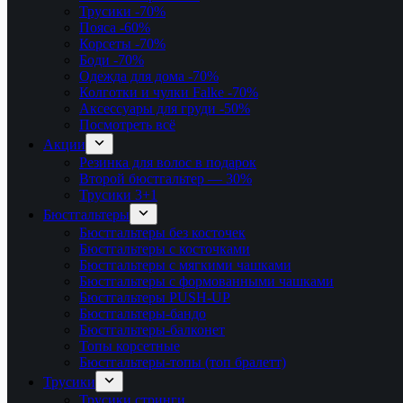
Трусики
-70%
Пояса
-60%
Корсеты
-70%
Боди
-70%
Одежда для дома
-70%
Колготки и чулки Falke
-70%
Аксессуары для груди
-50%
Посмотреть всё
Акции
Резинка для волос в подарок
Второй бюстгальтер — 30%
Трусики 3+1
Бюстгальтеры
Бюстгальтеры без косточек
Бюстгальтеры с косточками
Бюстгальтеры с мягкими чашками
Бюстгальтеры с формованными чашками
Бюстгальтеры PUSH-UP
Бюстгальтеры-бандо
Бюстгальтеры-балконет
Топы корсетные
Бюстгальтеры-топы (топ бралетт)
Трусики
Трусики стринги