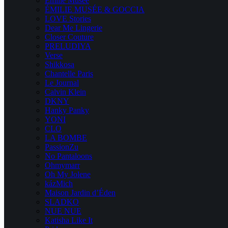
Emilie Musee
ÉMILIE MUSÉE & GOCCIA
LOVE Stories
Dear Me Lingerie
Closer Couture
PRELUDIYA
Verse
Shikkosa
Chantelle Paris
Le Journal
Calvin Klein
DKNY
Hanky Panky
YONI
CLO
LA BOMBE
PassionZu
No Pantaloons
Ohmymarr
Oh My Jolene
kázMich
Maison Jardin d’Éden
SLADKO
NUE NUE
Katisha Like It