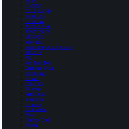
Pride
LA DEA
ELLE LAND
MONERO
Luli Fama
BE.MA.BAE
JENEE MER
NIKYOU
ANVIBE
SENDMEYOU.NAKED
INNATE
PQ
Sun Base Date
Diamond Swim
My Nymph
Ellinida
GOCCIA
Moresqa
SandCruise
Bond Eye
Camvari
La Revêche
Poby
Undress Code
Moeva