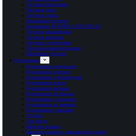
Трусики бразильяна
Трусики танга
Трусики слипы
Бесшовные трусики
Бесшовные PULPIES CHANTELLE
Трусики завышенные
Трусики шортики
Трусики с надписями
Трусики корректирующие
Шёлковые трусики
Купальники
Купальники раздельные
Купальники слитные
Купальники с фурнитурой
Купальники жатые
Купальники вязаные
Купальники из бархата
Купальники с кольцами
Купальники на завязках
Купальники с макраме
Топ-бра
Топ-бандо
Женские плавки
Женские плавки с завышенной талией