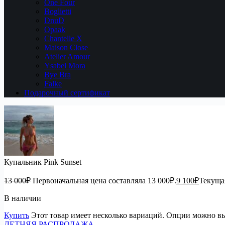
One Four
Boglietti
DnuD
Opaak
Chantelle X
Maison Close
Atelier Amour
Ysabel Mora
Bye Bra
Falke
Подарочный сертификат
Купальник Pink Sunset
13 000
₽
Первоначальная цена составляла 13 000₽.
9 100
₽
Текущая
В наличии
Купить
Этот товар имеет несколько вариаций. Опции можно вы
ЛЕТНЯЯ РАСПРОДАЖА