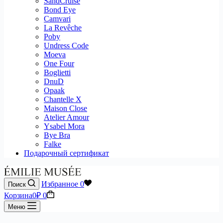
SandCruise
Bond Eye
Camvari
La Revêche
Poby
Undress Code
Moeva
One Four
Boglietti
DnuD
Opaak
Chantelle X
Maison Close
Atelier Amour
Ysabel Mora
Bye Bra
Falke
Подарочный сертификат
Избранное
0
Поиск
Корзина
0
₽
0
Меню