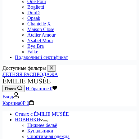
One Four
Boglietti
DnuD
Opaak
Chantelle X
Maison Close
Atelier Amour
Ysabel Mora
Bye Bra
Falke
Подарочный сертификат
Доступные фильтры
ЛЕТНЯЯ РАСПРОДАЖА
Избранное
0
Поиск
Вход
Корзина
0
₽
0
Отдых с ÉMILIE MUSÉE
НОВИНКИ
Нижнее бельё
Купальники
Спортивная одежда