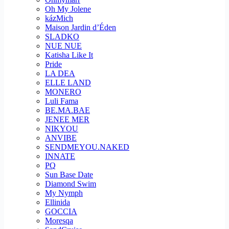
Oh My Jolene
kázMich
Maison Jardin d’Éden
SLADKO
NUE NUE
Katisha Like It
Pride
LA DEA
ELLE LAND
MONERO
Luli Fama
BE.MA.BAE
JENEE MER
NIKYOU
ANVIBE
SENDMEYOU.NAKED
INNATE
PQ
Sun Base Date
Diamond Swim
My Nymph
Ellinida
GOCCIA
Moresqa