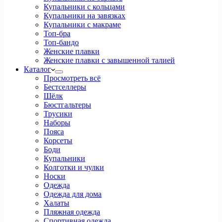
Купальники с кольцами
Купальники на завязках
Купальники с макраме
Топ-бра
Топ-бандо
Женские плавки
Женские плавки с завышенной талией
Каталог
Просмотреть всё
Бестселлеры
Шёлк
Бюстгальтеры
Трусики
Наборы
Пояса
Корсеты
Боди
Купальники
Колготки и чулки
Носки
Одежда
Одежда для дома
Халаты
Пляжная одежда
Спортивная одежда