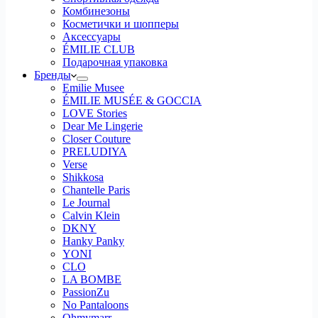
Комбинезоны
Косметички и шопперы
Аксессуары
ÉMILIE CLUB
Подарочная упаковка
Бренды
Emilie Musee
ÉMILIE MUSÉE & GOCCIA
LOVE Stories
Dear Me Lingerie
Closer Couture
PRELUDIYA
Verse
Shikkosa
Chantelle Paris
Le Journal
Calvin Klein
DKNY
Hanky Panky
YONI
CLO
LA BOMBE
PassionZu
No Pantaloons
Ohmymarr