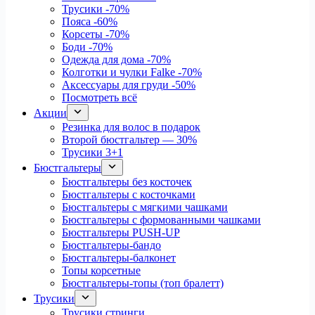
Трусики
-70%
Пояса
-60%
Корсеты
-70%
Боди
-70%
Одежда для дома
-70%
Колготки и чулки Falke
-70%
Аксессуары для груди
-50%
Посмотреть всё
Акции
Резинка для волос в подарок
Второй бюстгальтер — 30%
Трусики 3+1
Бюстгальтеры
Бюстгальтеры без косточек
Бюстгальтеры с косточками
Бюстгальтеры с мягкими чашками
Бюстгальтеры с формованными чашками
Бюстгальтеры PUSH-UP
Бюстгальтеры-бандо
Бюстгальтеры-балконет
Топы корсетные
Бюстгальтеры-топы (топ бралетт)
Трусики
Трусики стринги