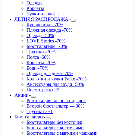
Одежда
Корсеты
Чулки и гольфы
ЛЕТНЯЯ РАСПРОДАЖА
Купальники
-70%
Пляжная одежда
-70%
Одежда
-50%
LOVE Stories
-70%
Бюстгальтеры
-70%
Трусики
-70%
Пояса
-60%
Корсеты
-70%
Боди
-70%
Одежда для дома
-70%
Колготки и чулки Falke
-70%
Аксессуары для груди
-50%
Посмотреть всё
Акции
Резинка для волос в подарок
Второй бюстгальтер — 30%
Трусики 3+1
Бюстгальтеры
Бюстгальтеры без косточек
Бюстгальтеры с косточками
Бюстгальтеры с мягкими чашками