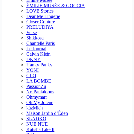
Emilie Musee
ÉMILIE MUSÉE & GOCCIA
LOVE Stories
Dear Me Lingerie
Closer Couture
PRELUDIYA
Verse
Shikkosa
Chantelle Paris
Le Journal
Calvin Klein
DKNY
Hanky Panky
YONI
CLO
LA BOMBE
PassionZu
No Pantaloons
Ohmymarr
Oh My Jolene
kázMich
Maison Jardin d’Éden
SLADKO
NUE NUE
Katisha Like It