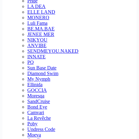
Pride
LA DEA
ELLE LAND
MONERO
Luli Fama
BE.MA.BAE
JENEE MER
NIKYOU
ANVIBE
SENDMEYOU.NAKED
INNATE
PQ
Sun Base Date
Diamond Swim
My Nymph
Ellinida
GOCCIA
Moresqa
SandCruise
Bond Eye
Camvari
La Revêche
Poby
Undress Code
Moeva