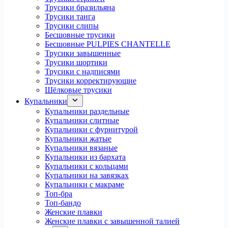
Трусики бразильяна
Трусики танга
Трусики слипы
Бесшовные трусики
Бесшовные PULPIES CHANTELLE
Трусики завышенные
Трусики шортики
Трусики с надписями
Трусики корректирующие
Шёлковые трусики
Купальники
Купальники раздельные
Купальники слитные
Купальники с фурнитурой
Купальники жатые
Купальники вязаные
Купальники из бархата
Купальники с кольцами
Купальники на завязках
Купальники с макраме
Топ-бра
Топ-бандо
Женские плавки
Женские плавки с завышенной талией