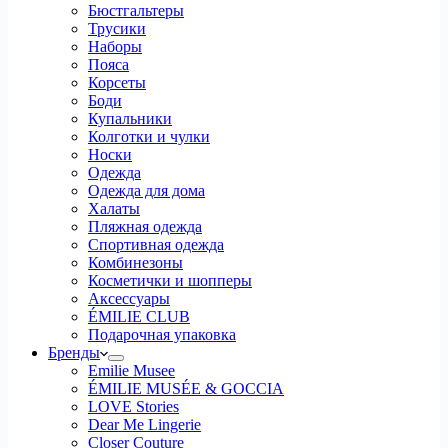
Бюстгальтеры
Трусики
Наборы
Пояса
Корсеты
Боди
Купальники
Колготки и чулки
Носки
Одежда
Одежда для дома
Халаты
Пляжная одежда
Спортивная одежда
Комбинезоны
Косметички и шопперы
Аксессуары
ÉMILIE CLUB
Подарочная упаковка
Бренды
Emilie Musee
ÉMILIE MUSÉE & GOCCIA
LOVE Stories
Dear Me Lingerie
Closer Couture