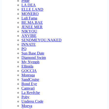
Pride
LA DEA
ELLE LAND
MONERO
Luli Fama
BE.MA.BAE
JENEE MER
NIKYOU
ANVIBE
SENDMEYOU.NAKED
INNATE
PQ
Sun Base Date
Diamond Swim
My Nymph
Ellinida
GOCCIA
Moresqa
SandCruise
Bond Eye
Camvari
La Revêche
Poby
Undress Code
Moeva