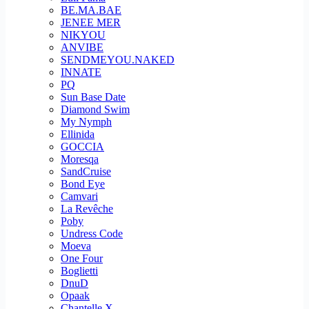
BE.MA.BAE
JENEE MER
NIKYOU
ANVIBE
SENDMEYOU.NAKED
INNATE
PQ
Sun Base Date
Diamond Swim
My Nymph
Ellinida
GOCCIA
Moresqa
SandCruise
Bond Eye
Camvari
La Revêche
Poby
Undress Code
Moeva
One Four
Boglietti
DnuD
Opaak
Chantelle X