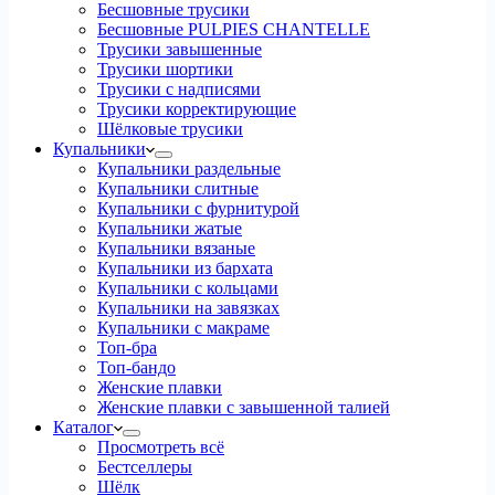
Бесшовные трусики
Бесшовные PULPIES CHANTELLE
Трусики завышенные
Трусики шортики
Трусики с надписями
Трусики корректирующие
Шёлковые трусики
Купальники
Купальники раздельные
Купальники слитные
Купальники с фурнитурой
Купальники жатые
Купальники вязаные
Купальники из бархата
Купальники с кольцами
Купальники на завязках
Купальники с макраме
Топ-бра
Топ-бандо
Женские плавки
Женские плавки с завышенной талией
Каталог
Просмотреть всё
Бестселлеры
Шёлк