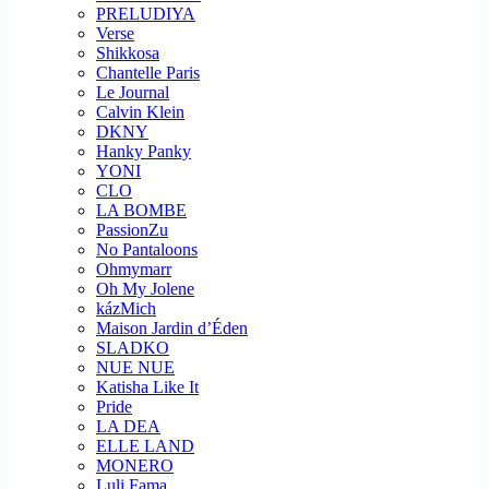
PRELUDIYA
Verse
Shikkosa
Chantelle Paris
Le Journal
Calvin Klein
DKNY
Hanky Panky
YONI
CLO
LA BOMBE
PassionZu
No Pantaloons
Ohmymarr
Oh My Jolene
kázMich
Maison Jardin d’Éden
SLADKO
NUE NUE
Katisha Like It
Pride
LA DEA
ELLE LAND
MONERO
Luli Fama