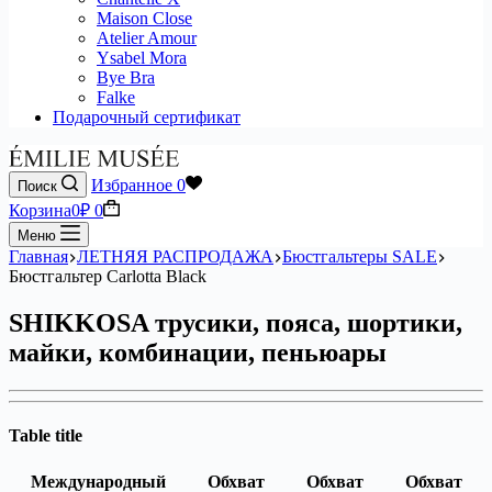
Maison Close
Atelier Amour
Ysabel Mora
Bye Bra
Falke
Подарочный сертификат
Избранное
0
Поиск
Корзина
0
₽
0
Меню
Главная
ЛЕТНЯЯ РАСПРОДАЖА
Бюстгальтеры SALE
Бюстгальтер Carlotta Black
SHIKKOSA трусики, пояса, шортики,
майки, комбинации, пеньюары
Table title
Международный
Обхват
Обхват
Обхват