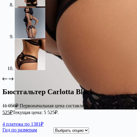
Бюстгальтер Carlotta Black
11 050
₽
Первоначальная цена составляла 11 050₽.
5
525
₽
Текущая цена: 5 525₽.
4 платежа по 1381₽
Гид по размерам