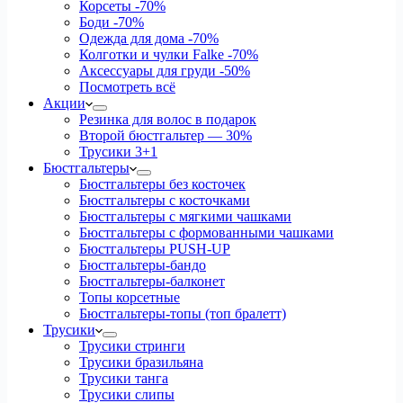
Корсеты
-70%
Боди
-70%
Одежда для дома
-70%
Колготки и чулки Falke
-70%
Аксессуары для груди
-50%
Посмотреть всё
Акции
Резинка для волос в подарок
Второй бюстгальтер — 30%
Трусики 3+1
Бюстгальтеры
Бюстгальтеры без косточек
Бюстгальтеры с косточками
Бюстгальтеры с мягкими чашками
Бюстгальтеры с формованными чашками
Бюстгальтеры PUSH-UP
Бюстгальтеры-бандо
Бюстгальтеры-балконет
Топы корсетные
Бюстгальтеры-топы (топ бралетт)
Трусики
Трусики стринги
Трусики бразильяна
Трусики танга
Трусики слипы