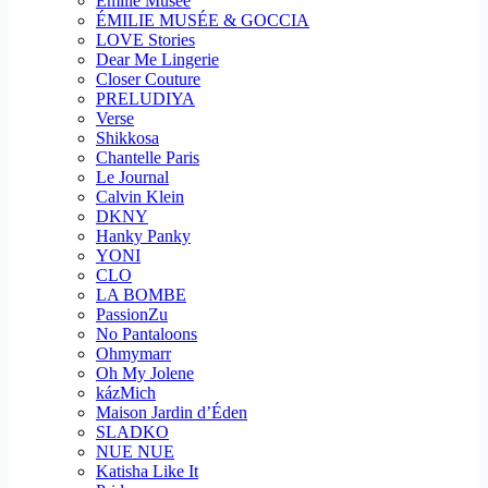
Emilie Musee
ÉMILIE MUSÉE & GOCCIA
LOVE Stories
Dear Me Lingerie
Closer Couture
PRELUDIYA
Verse
Shikkosa
Chantelle Paris
Le Journal
Calvin Klein
DKNY
Hanky Panky
YONI
CLO
LA BOMBE
PassionZu
No Pantaloons
Ohmymarr
Oh My Jolene
kázMich
Maison Jardin d’Éden
SLADKO
NUE NUE
Katisha Like It