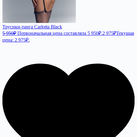
Трусики-танга Carlotta Black
5 950
₽
Первоначальная цена составляла 5 950₽.
2 975
₽
Текущая
цена: 2 975₽.