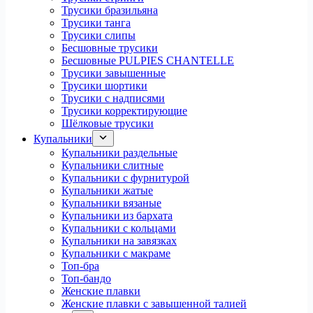
Трусики бразильяна
Трусики танга
Трусики слипы
Бесшовные трусики
Бесшовные PULPIES CHANTELLE
Трусики завышенные
Трусики шортики
Трусики с надписями
Трусики корректирующие
Шёлковые трусики
Купальники
Купальники раздельные
Купальники слитные
Купальники с фурнитурой
Купальники жатые
Купальники вязаные
Купальники из бархата
Купальники с кольцами
Купальники на завязках
Купальники с макраме
Топ-бра
Топ-бандо
Женские плавки
Женские плавки с завышенной талией