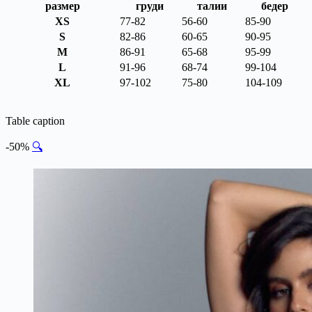
размер
груди
талии
бедер
XS
77-82
56-60
85-90
S
82-86
60-65
90-95
M
86-91
65-68
95-99
L
91-96
68-74
99-104
XL
97-102
75-80
104-109
Table caption
-50%
🔍