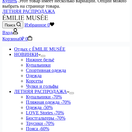
Купить
Этот товар имеет несколько вариаций. Опции можно
выбрать на странице товара.
ЛЕТНЯЯ РАСПРОДАЖА
Избранное
0
Поиск
Вход
Корзина
0
₽
0
Отдых с ÉMILIE MUSÉE
НОВИНКИ
Нижнее бельё
Купальники
Спортивная одежда
Одежда
Корсеты
Чулки и гольфы
ЛЕТНЯЯ РАСПРОДАЖА
Купальники
-70%
Пляжная одежда
-70%
Одежда
-50%
LOVE Stories
-70%
Бюстгальтеры
-70%
Трусики
-70%
Пояса
-60%