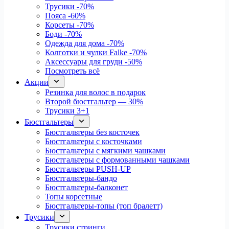
Трусики
-70%
Пояса
-60%
Корсеты
-70%
Боди
-70%
Одежда для дома
-70%
Колготки и чулки Falke
-70%
Аксессуары для груди
-50%
Посмотреть всё
Акции
Резинка для волос в подарок
Второй бюстгальтер — 30%
Трусики 3+1
Бюстгальтеры
Бюстгальтеры без косточек
Бюстгальтеры с косточками
Бюстгальтеры с мягкими чашками
Бюстгальтеры с формованными чашками
Бюстгальтеры PUSH-UP
Бюстгальтеры-бандо
Бюстгальтеры-балконет
Топы корсетные
Бюстгальтеры-топы (топ бралетт)
Трусики
Трусики стринги