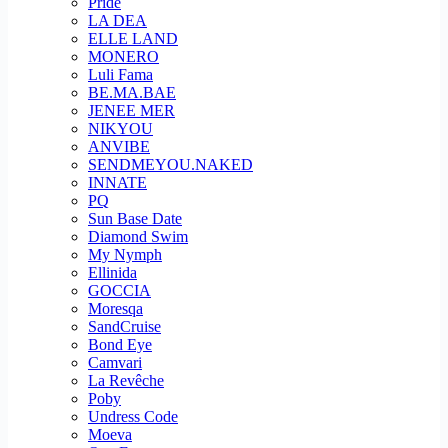
Pride
LA DEA
ELLE LAND
MONERO
Luli Fama
BE.MA.BAE
JENEE MER
NIKYOU
ANVIBE
SENDMEYOU.NAKED
INNATE
PQ
Sun Base Date
Diamond Swim
My Nymph
Ellinida
GOCCIA
Moresqa
SandCruise
Bond Eye
Camvari
La Revêche
Poby
Undress Code
Moeva