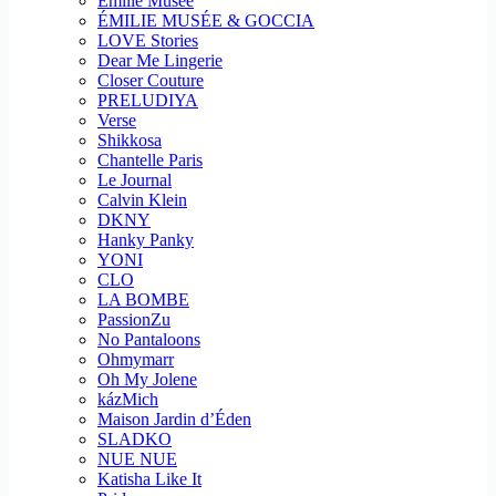
Emilie Musee
ÉMILIE MUSÉE & GOCCIA
LOVE Stories
Dear Me Lingerie
Closer Couture
PRELUDIYA
Verse
Shikkosa
Chantelle Paris
Le Journal
Calvin Klein
DKNY
Hanky Panky
YONI
CLO
LA BOMBE
PassionZu
No Pantaloons
Ohmymarr
Oh My Jolene
kázMich
Maison Jardin d’Éden
SLADKO
NUE NUE
Katisha Like It