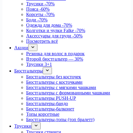
Трусики
-70%
Пояса
-60%
Корсеты
-70%
Боди
-70%
Одежда для дома
-70%
Колготки и чулки Falke
-70%
Аксессуары для груди
-50%
Посмотреть всё
Акции
Резинка для волос в подарок
Второй бюстгальтер — 30%
Трусики 3+1
Бюстгальтеры
Бюстгальтеры без косточек
Бюстгальтеры с косточками
Бюстгальтеры с мягкими чашками
Бюстгальтеры с формованными чашками
Бюстгальтеры PUSH-UP
Бюстгальтеры-бандо
Бюстгальтеры-балконет
Топы корсетные
Бюстгальтеры-топы (топ бралетт)
Трусики
Трусики стринги