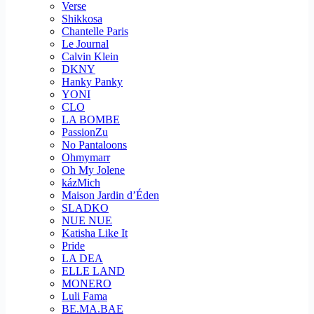
Verse
Shikkosa
Chantelle Paris
Le Journal
Calvin Klein
DKNY
Hanky Panky
YONI
CLO
LA BOMBE
PassionZu
No Pantaloons
Ohmymarr
Oh My Jolene
kázMich
Maison Jardin d’Éden
SLADKO
NUE NUE
Katisha Like It
Pride
LA DEA
ELLE LAND
MONERO
Luli Fama
BE.MA.BAE