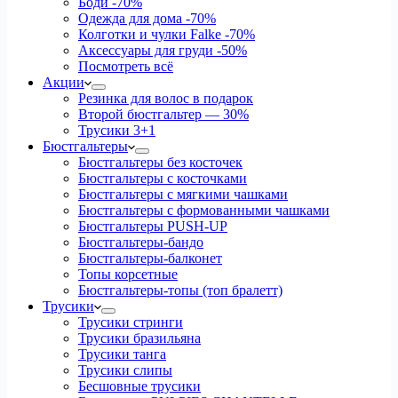
Боди
-70%
Одежда для дома
-70%
Колготки и чулки Falke
-70%
Аксессуары для груди
-50%
Посмотреть всё
Акции
Резинка для волос в подарок
Второй бюстгальтер — 30%
Трусики 3+1
Бюстгальтеры
Бюстгальтеры без косточек
Бюстгальтеры с косточками
Бюстгальтеры с мягкими чашками
Бюстгальтеры с формованными чашками
Бюстгальтеры PUSH-UP
Бюстгальтеры-бандо
Бюстгальтеры-балконет
Топы корсетные
Бюстгальтеры-топы (топ бралетт)
Трусики
Трусики стринги
Трусики бразильяна
Трусики танга
Трусики слипы
Бесшовные трусики