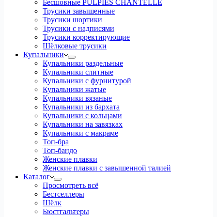
Бесшовные PULPIES CHANTELLE
Трусики завышенные
Трусики шортики
Трусики с надписями
Трусики корректирующие
Шёлковые трусики
Купальники
Купальники раздельные
Купальники слитные
Купальники с фурнитурой
Купальники жатые
Купальники вязаные
Купальники из бархата
Купальники с кольцами
Купальники на завязках
Купальники с макраме
Топ-бра
Топ-бандо
Женские плавки
Женские плавки с завышенной талией
Каталог
Просмотреть всё
Бестселлеры
Шёлк
Бюстгальтеры