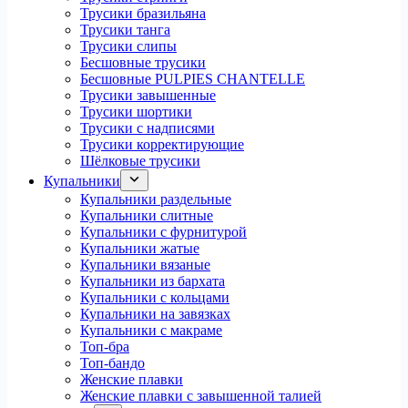
Трусики бразильяна
Трусики танга
Трусики слипы
Бесшовные трусики
Бесшовные PULPIES CHANTELLE
Трусики завышенные
Трусики шортики
Трусики с надписями
Трусики корректирующие
Шёлковые трусики
Купальники
Купальники раздельные
Купальники слитные
Купальники с фурнитурой
Купальники жатые
Купальники вязаные
Купальники из бархата
Купальники с кольцами
Купальники на завязках
Купальники с макраме
Топ-бра
Топ-бандо
Женские плавки
Женские плавки с завышенной талией