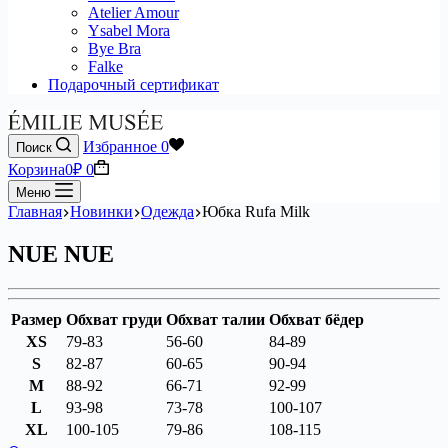
Atelier Amour
Ysabel Mora
Bye Bra
Falke
Подарочный сертификат
Избранное
0
Поиск
Корзина
0
₽
0
Меню
Главная
Новинки
Одежда
Юбка Rufa Milk
NUE NUE
Размер
Обхват груди
Обхват талии
Обхват бёдер
XS
79-83
56-60
84-89
S
82-87
60-65
90-94
M
88-92
66-71
92-99
L
93-98
73-78
100-107
XL
100-105
79-86
108-115