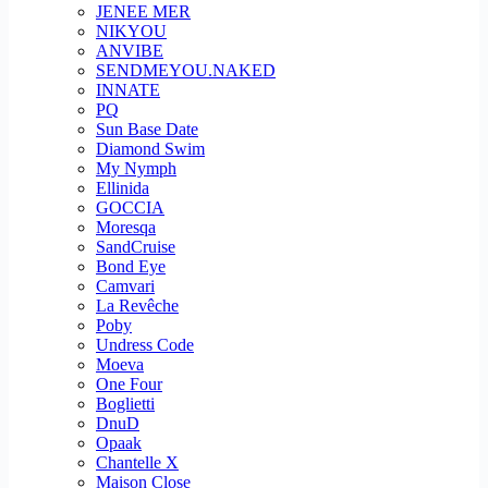
JENEE MER
NIKYOU
ANVIBE
SENDMEYOU.NAKED
INNATE
PQ
Sun Base Date
Diamond Swim
My Nymph
Ellinida
GOCCIA
Moresqa
SandCruise
Bond Eye
Camvari
La Revêche
Poby
Undress Code
Moeva
One Four
Boglietti
DnuD
Opaak
Chantelle X
Maison Close