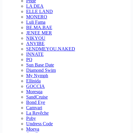
Pride
LA DEA
ELLE LAND
MONERO
Luli Fama
BE.MA.BAE
JENEE MER
NIKYOU
ANVIBE
SENDMEYOU.NAKED
INNATE
PQ
Sun Base Date
Diamond Swim
My Nymph
Ellinida
GOCCIA
Moresqa
SandCruise
Bond Eye
Camvari
La Revêche
Poby
Undress Code
Moeva