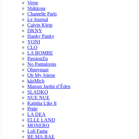
Verse
Shikkosa
Chantelle Paris
Le Journal
Calvin Klein
DKNY
Hanky Panky
YONI
CLO
LA BOMBE
PassionZu
No Pantaloons
Ohmymarr
Oh My Jolene
kázMich
Maison Jardin d’Éden
SLADKO
NUE NUE
Katisha Like It
Pride
LA DEA
ELLE LAND
MONERO
Luli Fama
BE.MA.BAE