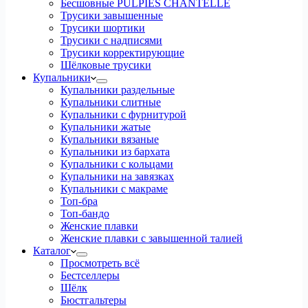
Бесшовные PULPIES CHANTELLE
Трусики завышенные
Трусики шортики
Трусики с надписями
Трусики корректирующие
Шёлковые трусики
Купальники
Купальники раздельные
Купальники слитные
Купальники с фурнитурой
Купальники жатые
Купальники вязаные
Купальники из бархата
Купальники с кольцами
Купальники на завязках
Купальники с макраме
Топ-бра
Топ-бандо
Женские плавки
Женские плавки с завышенной талией
Каталог
Просмотреть всё
Бестселлеры
Шёлк
Бюстгальтеры