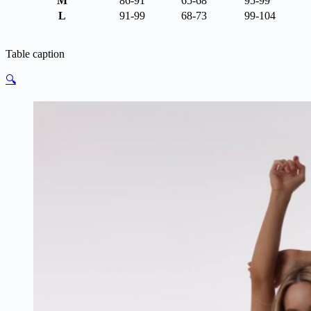
M
86-91
65-68
95-99
L
91-99
68-73
99-104
Table caption
🔍