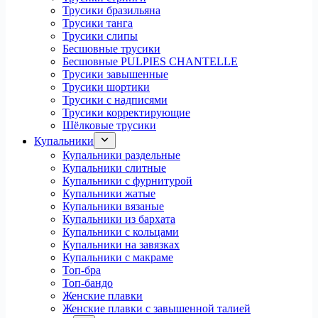
Трусики бразильяна
Трусики танга
Трусики слипы
Бесшовные трусики
Бесшовные PULPIES CHANTELLE
Трусики завышенные
Трусики шортики
Трусики с надписями
Трусики корректирующие
Шёлковые трусики
Купальники
Купальники раздельные
Купальники слитные
Купальники с фурнитурой
Купальники жатые
Купальники вязаные
Купальники из бархата
Купальники с кольцами
Купальники на завязках
Купальники с макраме
Топ-бра
Топ-бандо
Женские плавки
Женские плавки с завышенной талией