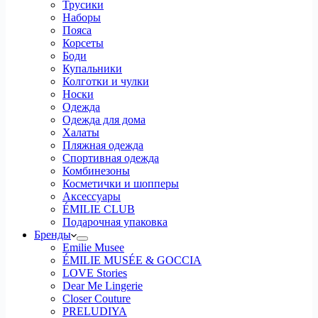
Трусики
Наборы
Пояса
Корсеты
Боди
Купальники
Колготки и чулки
Носки
Одежда
Одежда для дома
Халаты
Пляжная одежда
Спортивная одежда
Комбинезоны
Косметички и шопперы
Аксессуары
ÉMILIE CLUB
Подарочная упаковка
Бренды
Emilie Musee
ÉMILIE MUSÉE & GOCCIA
LOVE Stories
Dear Me Lingerie
Closer Couture
PRELUDIYA