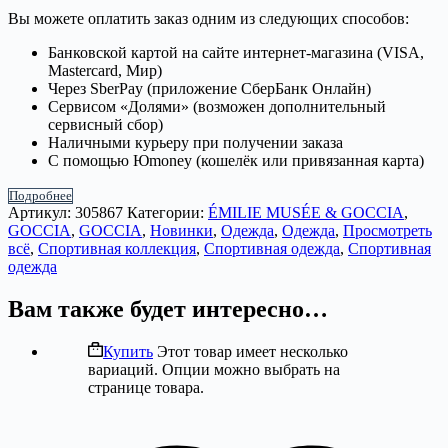
Вы можете оплатить заказ одним из следующих способов:
Банковской картой на сайте интернет-магазина (VISA,
Mastercard, Мир)
Через SberPay (приложение СберБанк Онлайн)
Сервисом «Долями» (возможен дополнительный
сервисный сбор)
Наличными курьеру при получении заказа
С помощью Юmoney (кошелёк или привязанная карта)
Подробнее
Артикул:
305867
Категории:
ÉMILIE MUSÉE & GOCCIA
,
GOCCIA
,
GOCCIA
,
Новинки
,
Одежда
,
Одежда
,
Просмотреть
всё
,
Спортивная коллекция
,
Спортивная одежда
,
Спортивная
одежда
Вам также будет интересно…
Купить
Этот товар имеет несколько
вариаций. Опции можно выбрать на
странице товара.