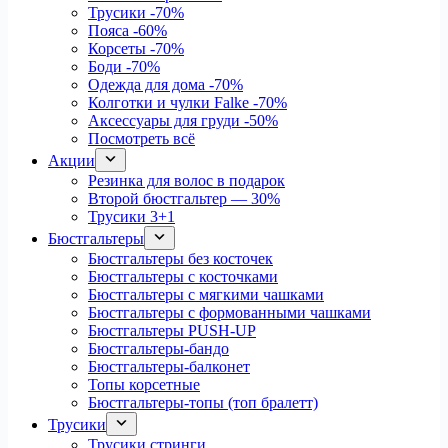
Трусики
-70%
Пояса
-60%
Корсеты
-70%
Боди
-70%
Одежда для дома
-70%
Колготки и чулки Falke
-70%
Аксессуары для груди
-50%
Посмотреть всё
Акции
Резинка для волос в подарок
Второй бюстгальтер — 30%
Трусики 3+1
Бюстгальтеры
Бюстгальтеры без косточек
Бюстгальтеры с косточками
Бюстгальтеры с мягкими чашками
Бюстгальтеры с формованными чашками
Бюстгальтеры PUSH-UP
Бюстгальтеры-бандо
Бюстгальтеры-балконет
Топы корсетные
Бюстгальтеры-топы (топ бралетт)
Трусики
Трусики стринги