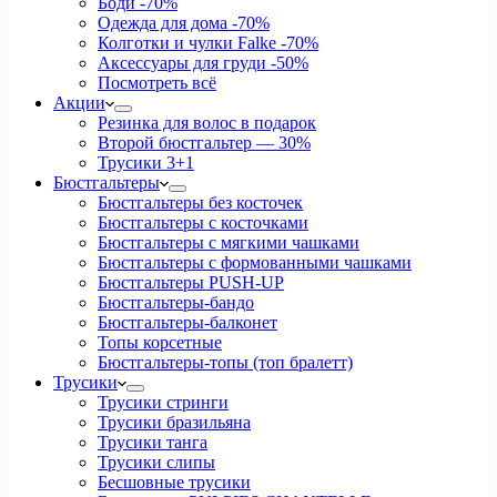
Боди
-70%
Одежда для дома
-70%
Колготки и чулки Falke
-70%
Аксессуары для груди
-50%
Посмотреть всё
Акции
Резинка для волос в подарок
Второй бюстгальтер — 30%
Трусики 3+1
Бюстгальтеры
Бюстгальтеры без косточек
Бюстгальтеры с косточками
Бюстгальтеры с мягкими чашками
Бюстгальтеры с формованными чашками
Бюстгальтеры PUSH-UP
Бюстгальтеры-бандо
Бюстгальтеры-балконет
Топы корсетные
Бюстгальтеры-топы (топ бралетт)
Трусики
Трусики стринги
Трусики бразильяна
Трусики танга
Трусики слипы
Бесшовные трусики