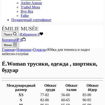
Atelier Amour
Ysabel Mora
Bye Bra
Falke
Подарочный сертификат
Избранное
0
Поиск
Корзина
0
₽
0
Меню
Главная
Новинки
Одежда
Юбка для тенниса и падел
небесно-голубая
É.Woman трусики, одежда , шортики,
будуар
Международный
Обхват
Обхват
Обхват
размер
груди
талии
бёдер
XS
77-82
56-60
85-90
S
82-86
60-65
90-95