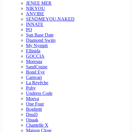
JENEE MER
NIKYOU
ANVIBE
SENDMEYOU.NAKED
INNATE
PQ
Sun Base Date
Diamond Swim
My Nymph
Ellinida
GOCCIA
Moresqa
SandCruise
Bond Eye
Camvari
La Revêche
Poby
Undress Code
Moeva
One Four
Boglietti
DnuD
Opaak
Chantelle X
Maison Close