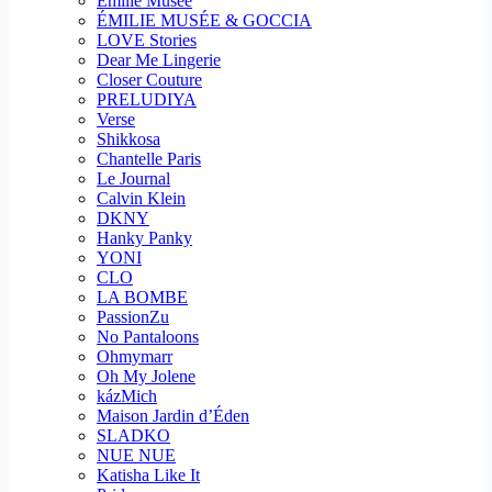
Emilie Musee
ÉMILIE MUSÉE & GOCCIA
LOVE Stories
Dear Me Lingerie
Closer Couture
PRELUDIYA
Verse
Shikkosa
Chantelle Paris
Le Journal
Calvin Klein
DKNY
Hanky Panky
YONI
CLO
LA BOMBE
PassionZu
No Pantaloons
Ohmymarr
Oh My Jolene
kázMich
Maison Jardin d’Éden
SLADKO
NUE NUE
Katisha Like It