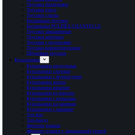
Трусики бразильяна
Трусики танга
Трусики слипы
Бесшовные трусики
Бесшовные PULPIES CHANTELLE
Трусики завышенные
Трусики шортики
Трусики с надписями
Трусики корректирующие
Шёлковые трусики
Купальники
Купальники раздельные
Купальники слитные
Купальники с фурнитурой
Купальники жатые
Купальники вязаные
Купальники из бархата
Купальники с кольцами
Купальники на завязках
Купальники с макраме
Топ-бра
Топ-бандо
Женские плавки
Женские плавки с завышенной талией