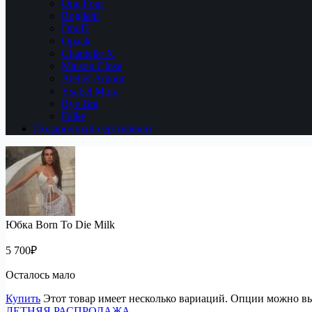
One Four
Boglietti
DnuD
Opaak
Chantelle X
Maison Close
Atelier Amour
Ysabel Mora
Bye Bra
Falke
Подарочный сертификат
Юбка Born To Die Milk
5 700
₽
Осталось мало
Купить
Этот товар имеет несколько вариаций. Опции можно вы
ЛЕТНЯЯ РАСПРОДАЖА