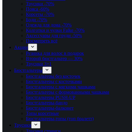
Трусики
-70%
Пояса
-60%
Корсеты
-70%
Боди
-70%
Одежда для дома
-70%
Колготки и чулки Falke
-70%
Аксессуары для груди
-50%
Посмотреть всё
Акции
Резинка для волос в подарок
Второй бюстгальтер — 30%
Трусики 3+1
Бюстгальтеры
Бюстгальтеры без косточек
Бюстгальтеры с косточками
Бюстгальтеры с мягкими чашками
Бюстгальтеры с формованными чашками
Бюстгальтеры PUSH-UP
Бюстгальтеры-бандо
Бюстгальтеры-балконет
Топы корсетные
Бюстгальтеры-топы (топ бралетт)
Трусики
Трусики стринги