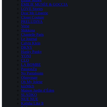
Emilie Musee
ÉMILIE MUSÉE & GOCCIA
LOVE Stories
Dear Me Lingerie
Closer Couture
PRELUDIYA
Verse
Shikkosa
Chantelle Paris
Le Journal
Calvin Klein
DKNY
Hanky Panky
YONI
CLO
LA BOMBE
PassionZu
No Pantaloons
Ohmymarr
Oh My Jolene
kázMich
Maison Jardin d’Éden
SLADKO
NUE NUE
Katisha Like It