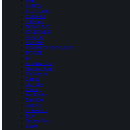
Pride
LA DEA
ELLE LAND
MONERO
Luli Fama
BE.MA.BAE
JENEE MER
NIKYOU
ANVIBE
SENDMEYOU.NAKED
INNATE
PQ
Sun Base Date
Diamond Swim
My Nymph
Ellinida
GOCCIA
Moresqa
SandCruise
Bond Eye
Camvari
La Revêche
Poby
Undress Code
Moeva