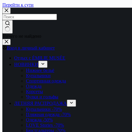
Перейти к сути
Ничего не найдено
Вход в личный кабинет
Отдых с ÉMILIE MUSÉE
НОВИНКИ
Нижнее бельё
Купальники
Спортивная одежда
Одежда
Корсеты
Чулки и гольфы
ЛЕТНЯЯ РАСПРОДАЖА
Купальники
-70%
Пляжная одежда
-70%
Одежда
-50%
LOVE Stories
-70%
Бюстгальтеры
-70%