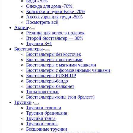
Боди
-70%
Одежда для дома
-70%
Колготки и чулки Falke
-70%
Аксессуары для груди
-50%
Посмотреть всё
Акции
Резинка для волос в подарок
Второй бюстгальтер — 30%
Трусики 3+1
Бюстгальтеры
Бюстгальтеры без косточек
Бюстгальтеры с косточками
Бюстгальтеры с мягкими чашками
Бюстгальтеры с формованными чашками
Бюстгальтеры PUSH-UP
Бюстгальтеры-бандо
Бюстгальтеры-балконет
Топы корсетные
Бюстгальтеры-топы (топ бралетт)
Трусики
Трусики стринги
Трусики бразильяна
Трусики танга
Трусики слипы
Бесшовные трусики