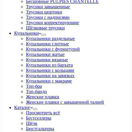
Бесшовные PULPIES CHANTELLE
Трусики завышенные
Трусики шортики
Трусики с надписями
Трусики корректирующие
Шёлковые трусики
Купальники
Купальники раздельные
Купальники слитные
Купальники с фурнитурой
Купальники жатые
Купальники вязаные
Купальники из бархата
Купальники с кольцами
Купальники на завязках
Купальники с макраме
Топ-бра
Топ-бандо
Женские плавки
Женские плавки с завышенной талией
Каталог
Просмотреть всё
Бестселлеры
Шёлк
Бюстгальтеры