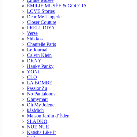
Emilie Musee
ÉMILIE MUSÉE & GOCCIA
LOVE Stories
Dear Me Lingerie
Closer Couture
PRELUDIYA
Verse
Shikkosa
Chantelle Paris
Le Journal
Calvin Klein
DKNY
Hanky Panky
YONI
CLO
LA BOMBE
PassionZu
No Pantaloons
Ohmymarr
Oh My Jolene
kázMich
Maison Jardin d’Éden
SLADKO
NUE NUE
Katisha Like It