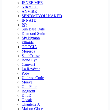
JENEE MER
NIKYOU
ANVIBE
SENDMEYOU.NAKED
INNATE
PQ
Sun Base Date
Diamond Swim
My Nymph
Ellinida
GOCCIA
Moresqa
SandCruise
Bond Eye
Camvari
La Revêche
Poby
Undress Code
Moeva
One Four
Boglietti
DnuD
Opaak
Chantelle X
Maison Close