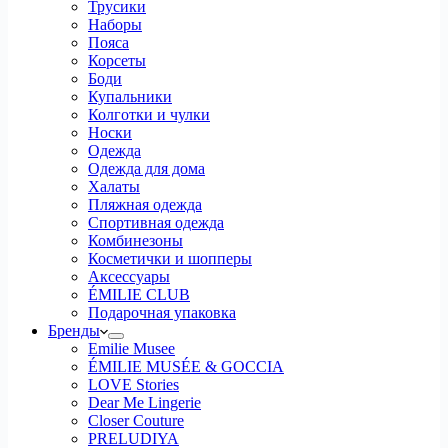
Трусики
Наборы
Пояса
Корсеты
Боди
Купальники
Колготки и чулки
Носки
Одежда
Одежда для дома
Халаты
Пляжная одежда
Спортивная одежда
Комбинезоны
Косметички и шопперы
Аксессуары
ÉMILIE CLUB
Подарочная упаковка
Бренды
Emilie Musee
ÉMILIE MUSÉE & GOCCIA
LOVE Stories
Dear Me Lingerie
Closer Couture
PRELUDIYA