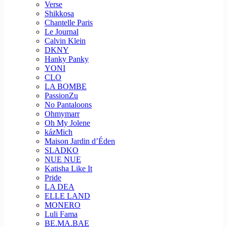
Verse
Shikkosa
Chantelle Paris
Le Journal
Calvin Klein
DKNY
Hanky Panky
YONI
CLO
LA BOMBE
PassionZu
No Pantaloons
Ohmymarr
Oh My Jolene
kázMich
Maison Jardin d’Éden
SLADKO
NUE NUE
Katisha Like It
Pride
LA DEA
ELLE LAND
MONERO
Luli Fama
BE.MA.BAE