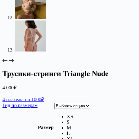
Трусики-стринги Triangle Nude
4 000
₽
4 платежа по 1000₽
Гид по размерам
XS
S
Размер
M
L
XL