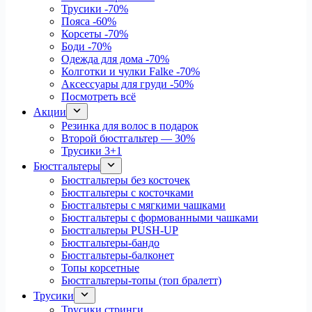
Трусики
-70%
Пояса
-60%
Корсеты
-70%
Боди
-70%
Одежда для дома
-70%
Колготки и чулки Falke
-70%
Аксессуары для груди
-50%
Посмотреть всё
Акции
Резинка для волос в подарок
Второй бюстгальтер — 30%
Трусики 3+1
Бюстгальтеры
Бюстгальтеры без косточек
Бюстгальтеры с косточками
Бюстгальтеры с мягкими чашками
Бюстгальтеры с формованными чашками
Бюстгальтеры PUSH-UP
Бюстгальтеры-бандо
Бюстгальтеры-балконет
Топы корсетные
Бюстгальтеры-топы (топ бралетт)
Трусики
Трусики стринги