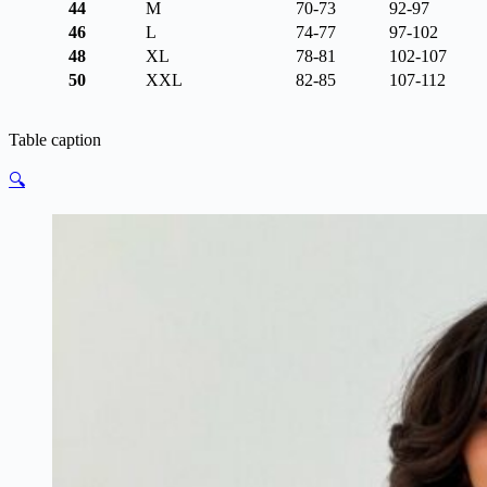
44
M
70-73
92-97
46
L
74-77
97-102
48
XL
78-81
102-107
50
XXL
82-85
107-112
Table caption
🔍