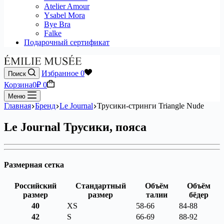
Atelier Amour
Ysabel Mora
Bye Bra
Falke
Подарочный сертификат
Избранное
0
Поиск
Корзина
0
₽
0
Меню
Главная
Бренд
Le Journal
Трусики-стринги Triangle Nude
Le Journal Трусики, пояса
Размерная сетка
Российский
Стандартный
Объём
Объём
размер
размер
талии
бёдер
40
XS
58-66
84-88
42
S
66-69
88-92