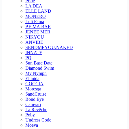
Pride
LA DEA
ELLE LAND
MONERO
Luli Fama
BE.MA.BAE
JENEE MER
NIKYOU
ANVIBE
SENDMEYOU.NAKED
INNATE
PQ
Sun Base Date
Diamond Swim
My Nymph
Ellinida
GOCCIA
Moresqa
SandCruise
Bond Eye
Camvari
La Revêche
Poby
Undress Code
Moeva