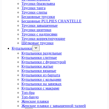
Трусики бразильяна
Трусики танга
Трусики слипы
Бесшовные трусики
Бесшовные PULPIES CHANTELLE
Трусики завышенные
Трусики шортики
Трусики с надписями
Трусики корректирующие
Шёлковые трусики
Купальники
Купальники раздельные
Купальники слитные
Купальники с фурнитурой
Купальники жатые
Купальники вязаные
Купальники из бархата
Купальники с кольцами
Купальники на завязках
Купальники с макраме
Топ-бра
Топ-бандо
Женские плавки
Женские плавки с завышенной талией