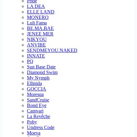
Pride
LA DEA
ELLE LAND
MONERO
Luli Fama
BE.MA.BAE
JENEE MER
NIKYOU
ANVIBE
SENDMEYOU.NAKED
INNATE
PQ
Sun Base Date
Diamond Swim
My Nymph
Ellinida
GOCCIA
Moresqa
SandCruise
Bond Eye
Camvari
La Revêche
Poby
Undress Code
Moeva