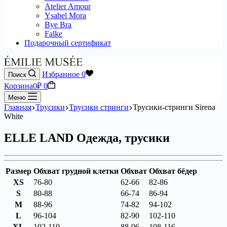
Atelier Amour
Ysabel Mora
Bye Bra
Falke
Подарочный сертификат
Избранное
0
Поиск
Корзина
0
₽
0
Меню
Главная
Трусики
Трусики стринги
Трусики-стринги Sirena
White
ELLE LAND Одежда, трусики
Размер
Обхват грудной клетки
Обхват
Обхват бёдер
XS
76-80
62-66
82-86
S
80-88
66-74
86-94
M
88-96
74-82
94-102
L
96-104
82-90
102-110
XL
102-110
88-96
108-116