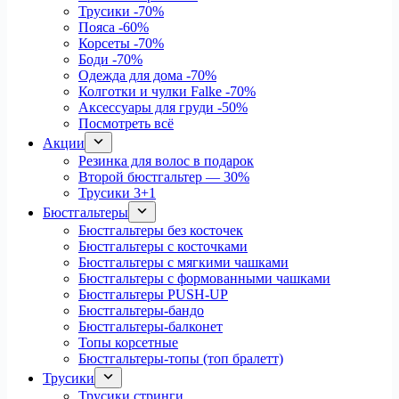
Трусики
-70%
Пояса
-60%
Корсеты
-70%
Боди
-70%
Одежда для дома
-70%
Колготки и чулки Falke
-70%
Аксессуары для груди
-50%
Посмотреть всё
Акции
Резинка для волос в подарок
Второй бюстгальтер — 30%
Трусики 3+1
Бюстгальтеры
Бюстгальтеры без косточек
Бюстгальтеры с косточками
Бюстгальтеры с мягкими чашками
Бюстгальтеры с формованными чашками
Бюстгальтеры PUSH-UP
Бюстгальтеры-бандо
Бюстгальтеры-балконет
Топы корсетные
Бюстгальтеры-топы (топ бралетт)
Трусики
Трусики стринги