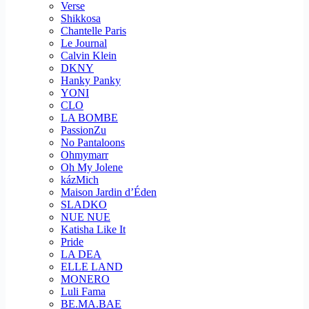
Verse
Shikkosa
Chantelle Paris
Le Journal
Calvin Klein
DKNY
Hanky Panky
YONI
CLO
LA BOMBE
PassionZu
No Pantaloons
Ohmymarr
Oh My Jolene
kázMich
Maison Jardin d’Éden
SLADKO
NUE NUE
Katisha Like It
Pride
LA DEA
ELLE LAND
MONERO
Luli Fama
BE.MA.BAE