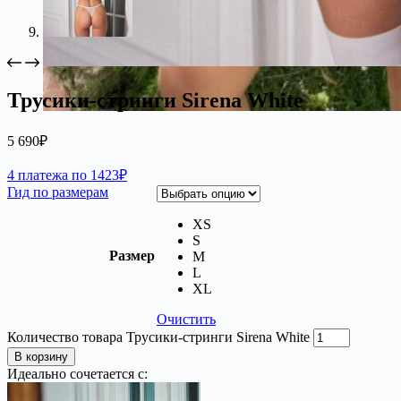
Трусики-стринги Sirena White
5 690
₽
4 платежа по 1423₽
Гид по размерам
XS
S
Размер
M
L
XL
Очистить
Количество товара Трусики-стринги Sirena White
В корзину
Идеально сочетается с: