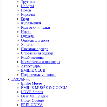
Трусики
Наборы
Пояса
Корсеты
Боди
Купальники
Колготки и чулки
Носки
Одежда
Одежда для дома
Халаты
Пляжная одежда
Спортивная одежда
Комбинезоны
Косметички и шопперы
Аксессуары
ÉMILIE CLUB
Подарочная упаковка
Бренды
Emilie Musee
ÉMILIE MUSÉE & GOCCIA
LOVE Stories
Dear Me Lingerie
Closer Couture
PRELUDIYA