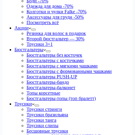
Боди
-70%
Одежда для дома
-70%
Колготки и чулки Falke
-70%
Аксессуары для груди
-50%
Посмотреть всё
Акции
Резинка для волос в подарок
Второй бюстгальтер — 30%
Трусики 3+1
Бюстгальтеры
Бюстгальтеры без косточек
Бюстгальтеры с косточками
Бюстгальтеры с мягкими чашками
Бюстгальтеры с формованными чашками
Бюстгальтеры PUSH-UP
Бюстгальтеры-бандо
Бюстгальтеры-балконет
Топы корсетные
Бюстгальтеры-топы (топ бралетт)
Трусики
Трусики стринги
Трусики бразильяна
Трусики танга
Трусики слипы
Бесшовные трусики