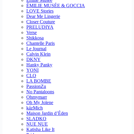
Emilie Musee
ÉMILIE MUSÉE & GOCCIA
LOVE Stories
Dear Me Lingerie
Closer Couture
PRELUDIYA
Verse
Shikkosa
Chantelle Paris
Le Journal
Calvin Klein
DKNY
Hanky Panky
YONI
CLO
LA BOMBE
PassionZu
No Pantaloons
Ohmymarr
Oh My Jolene
kázMich
Maison Jardin d’Éden
SLADKO
NUE NUE
Katisha Like It