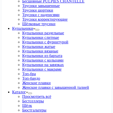
Бесшовные PULPIES CHANTELLE
Трусики завышенные
Трусики шортики
Трусики с надписями
Трусики корректирующие
Шёлковые трусики
Купальники
Купальники раздельные
Купальники слитные
Купальники с фурнитурой
Купальники жатые
Купальники вязаные
Купальники из бархата
Купальники с кольцами
Купальники на завязках
Купальники с макраме
Топ-бра
Топ-бандо
Женские плавки
Женские плавки с завышенной талией
Каталог
Просмотреть всё
Бестселлеры
Шёлк
Бюстгальтеры