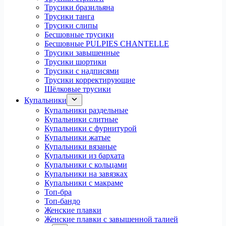
Трусики бразильяна
Трусики танга
Трусики слипы
Бесшовные трусики
Бесшовные PULPIES CHANTELLE
Трусики завышенные
Трусики шортики
Трусики с надписями
Трусики корректирующие
Шёлковые трусики
Купальники
Купальники раздельные
Купальники слитные
Купальники с фурнитурой
Купальники жатые
Купальники вязаные
Купальники из бархата
Купальники с кольцами
Купальники на завязках
Купальники с макраме
Топ-бра
Топ-бандо
Женские плавки
Женские плавки с завышенной талией