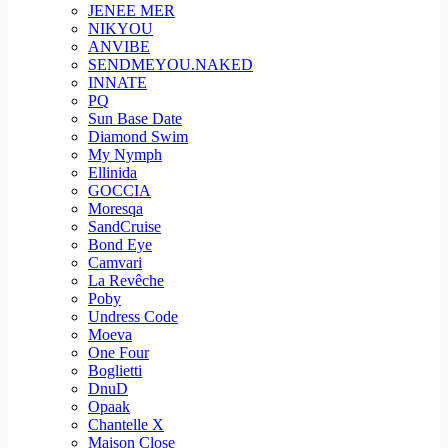
JENEE MER
NIKYOU
ANVIBE
SENDMEYOU.NAKED
INNATE
PQ
Sun Base Date
Diamond Swim
My Nymph
Ellinida
GOCCIA
Moresqa
SandCruise
Bond Eye
Camvari
La Revêche
Poby
Undress Code
Moeva
One Four
Boglietti
DnuD
Opaak
Chantelle X
Maison Close