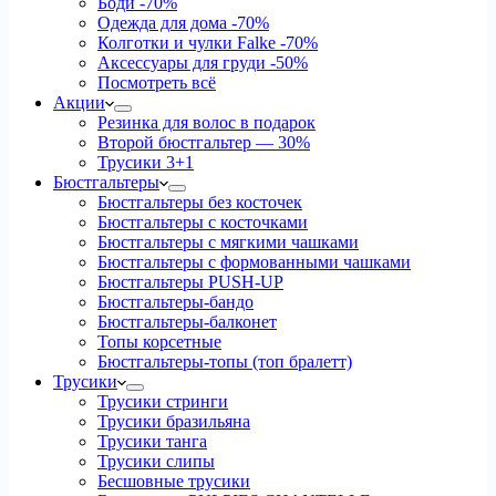
Боди
-70%
Одежда для дома
-70%
Колготки и чулки Falke
-70%
Аксессуары для груди
-50%
Посмотреть всё
Акции
Резинка для волос в подарок
Второй бюстгальтер — 30%
Трусики 3+1
Бюстгальтеры
Бюстгальтеры без косточек
Бюстгальтеры с косточками
Бюстгальтеры с мягкими чашками
Бюстгальтеры с формованными чашками
Бюстгальтеры PUSH-UP
Бюстгальтеры-бандо
Бюстгальтеры-балконет
Топы корсетные
Бюстгальтеры-топы (топ бралетт)
Трусики
Трусики стринги
Трусики бразильяна
Трусики танга
Трусики слипы
Бесшовные трусики