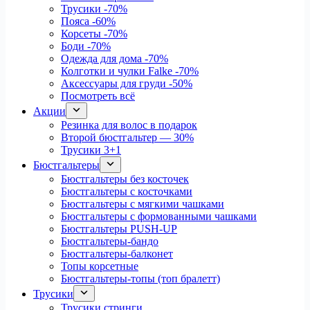
Трусики
-70%
Пояса
-60%
Корсеты
-70%
Боди
-70%
Одежда для дома
-70%
Колготки и чулки Falke
-70%
Аксессуары для груди
-50%
Посмотреть всё
Акции
Резинка для волос в подарок
Второй бюстгальтер — 30%
Трусики 3+1
Бюстгальтеры
Бюстгальтеры без косточек
Бюстгальтеры с косточками
Бюстгальтеры с мягкими чашками
Бюстгальтеры с формованными чашками
Бюстгальтеры PUSH-UP
Бюстгальтеры-бандо
Бюстгальтеры-балконет
Топы корсетные
Бюстгальтеры-топы (топ бралетт)
Трусики
Трусики стринги