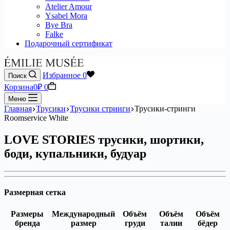
Atelier Amour
Ysabel Mora
Bye Bra
Falke
Подарочный сертификат
Избранное
0
Поиск
Корзина
0
₽
0
Меню
Главная
Трусики
Трусики стринги
Трусики-стринги
Roomservice White
LOVE STORIES трусики, шортики,
боди, купальники, будуар
Размерная сетка
Размеры
Международный
Объём
Объём
Объём
бренда
размер
груди
талии
бёдер