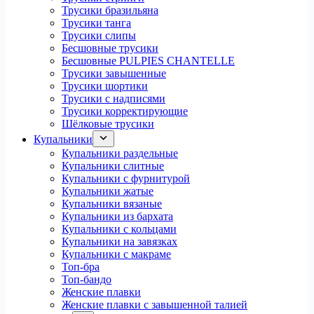
Трусики бразильяна
Трусики танга
Трусики слипы
Бесшовные трусики
Бесшовные PULPIES CHANTELLE
Трусики завышенные
Трусики шортики
Трусики с надписями
Трусики корректирующие
Шёлковые трусики
Купальники
Купальники раздельные
Купальники слитные
Купальники с фурнитурой
Купальники жатые
Купальники вязаные
Купальники из бархата
Купальники с кольцами
Купальники на завязках
Купальники с макраме
Топ-бра
Топ-бандо
Женские плавки
Женские плавки с завышенной талией