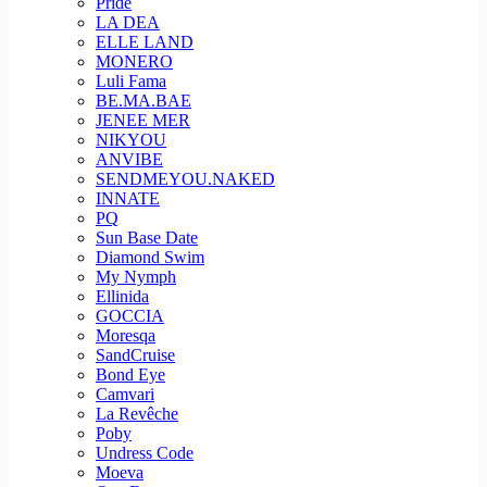
Pride
LA DEA
ELLE LAND
MONERO
Luli Fama
BE.MA.BAE
JENEE MER
NIKYOU
ANVIBE
SENDMEYOU.NAKED
INNATE
PQ
Sun Base Date
Diamond Swim
My Nymph
Ellinida
GOCCIA
Moresqa
SandCruise
Bond Eye
Camvari
La Revêche
Poby
Undress Code
Moeva