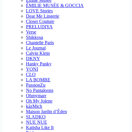
Emilie Musee
ÉMILIE MUSÉE & GOCCIA
LOVE Stories
Dear Me Lingerie
Closer Couture
PRELUDIYA
Verse
Shikkosa
Chantelle Paris
Le Journal
Calvin Klein
DKNY
Hanky Panky
YONI
CLO
LA BOMBE
PassionZu
No Pantaloons
Ohmymarr
Oh My Jolene
kázMich
Maison Jardin d’Éden
SLADKO
NUE NUE
Katisha Like It