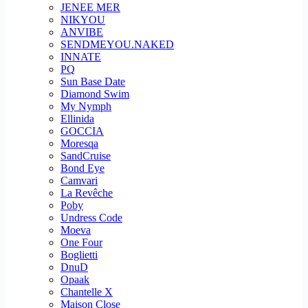
JENEE MER
NIKYOU
ANVIBE
SENDMEYOU.NAKED
INNATE
PQ
Sun Base Date
Diamond Swim
My Nymph
Ellinida
GOCCIA
Moresqa
SandCruise
Bond Eye
Camvari
La Revêche
Poby
Undress Code
Moeva
One Four
Boglietti
DnuD
Opaak
Chantelle X
Maison Close