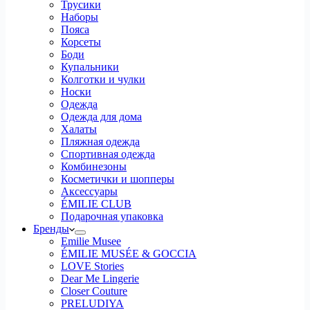
Трусики
Наборы
Пояса
Корсеты
Боди
Купальники
Колготки и чулки
Носки
Одежда
Одежда для дома
Халаты
Пляжная одежда
Спортивная одежда
Комбинезоны
Косметички и шопперы
Аксессуары
ÉMILIE CLUB
Подарочная упаковка
Бренды
Emilie Musee
ÉMILIE MUSÉE & GOCCIA
LOVE Stories
Dear Me Lingerie
Closer Couture
PRELUDIYA