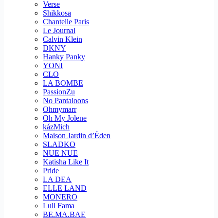
Verse
Shikkosa
Chantelle Paris
Le Journal
Calvin Klein
DKNY
Hanky Panky
YONI
CLO
LA BOMBE
PassionZu
No Pantaloons
Ohmymarr
Oh My Jolene
kázMich
Maison Jardin d’Éden
SLADKO
NUE NUE
Katisha Like It
Pride
LA DEA
ELLE LAND
MONERO
Luli Fama
BE.MA.BAE