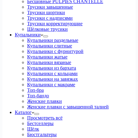
Бесшовные PULPIES CHANTELLE
Трусики завышенные
Трусики шортики
Трусики с надписями
Трусики корректирующие
Шёлковые трусики
Купальники
Купальники раздельные
Купальники слитные
Купальники с фурнитурой
Купальники жатые
Купальники вязаные
Купальники из бархата
Купальники с кольцами
Купальники на завязках
Купальники с макраме
Топ-бра
Топ-бандо
Женские плавки
Женские плавки с завышенной талией
Каталог
Просмотреть всё
Бестселлеры
Шёлк
Бюстгальтеры