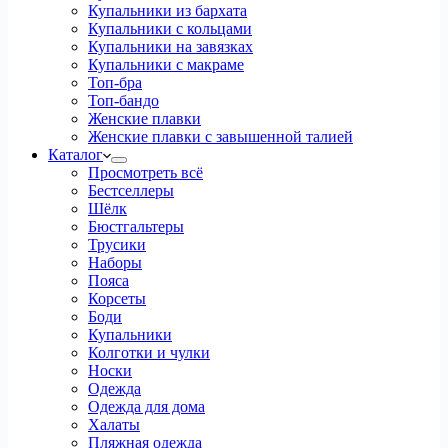
Купальники из бархата
Купальники с кольцами
Купальники на завязках
Купальники с макраме
Топ-бра
Топ-бандо
Женские плавки
Женские плавки с завышенной талией
Каталог
Просмотреть всё
Бестселлеры
Шёлк
Бюстгальтеры
Трусики
Наборы
Пояса
Корсеты
Боди
Купальники
Колготки и чулки
Носки
Одежда
Одежда для дома
Халаты
Пляжная одежда