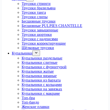
Трусики стринги
Трусики бразильяна
Трусики танга
Трусики слипы
Бесшовные трусики
Бесшовные PULPIES CHANTELLE
Трусики завышенные
Трусики шортики
Трусики с надписями
Трусики корректирующие
Шёлковые трусики
Купальники
Купальники раздельные
Купальники слитные
Купальники с фурнитурой
Купальники жатые
Купальники вязаные
Купальники из бархата
Купальники с кольцами
Купальники на завязках
Купальники с макраме
Топ-бра
Топ-бандо
Женские плавки