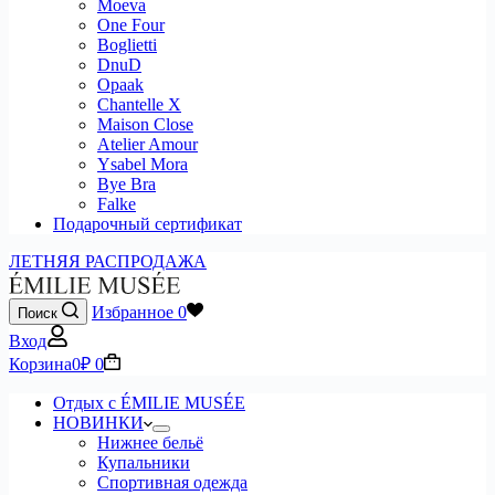
Moeva
One Four
Boglietti
DnuD
Opaak
Chantelle X
Maison Close
Atelier Amour
Ysabel Mora
Bye Bra
Falke
Подарочный сертификат
ЛЕТНЯЯ РАСПРОДАЖА
Избранное
0
Поиск
Вход
Корзина
0
₽
0
Отдых с ÉMILIE MUSÉE
НОВИНКИ
Нижнее бельё
Купальники
Спортивная одежда