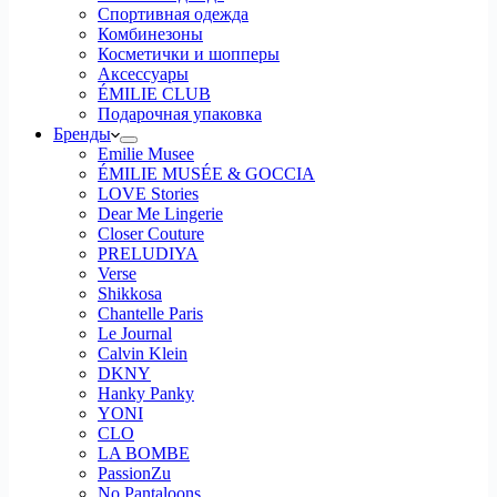
Спортивная одежда
Комбинезоны
Косметички и шопперы
Аксессуары
ÉMILIE CLUB
Подарочная упаковка
Бренды
Emilie Musee
ÉMILIE MUSÉE & GOCCIA
LOVE Stories
Dear Me Lingerie
Closer Couture
PRELUDIYA
Verse
Shikkosa
Chantelle Paris
Le Journal
Calvin Klein
DKNY
Hanky Panky
YONI
CLO
LA BOMBE
PassionZu
No Pantaloons