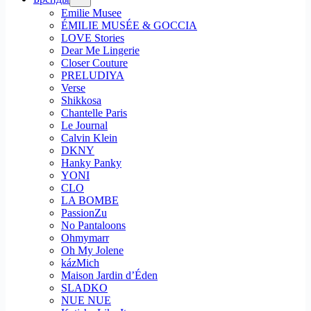
Emilie Musee
ÉMILIE MUSÉE & GOCCIA
LOVE Stories
Dear Me Lingerie
Closer Couture
PRELUDIYA
Verse
Shikkosa
Chantelle Paris
Le Journal
Calvin Klein
DKNY
Hanky Panky
YONI
CLO
LA BOMBE
PassionZu
No Pantaloons
Ohmymarr
Oh My Jolene
kázMich
Maison Jardin d’Éden
SLADKO
NUE NUE