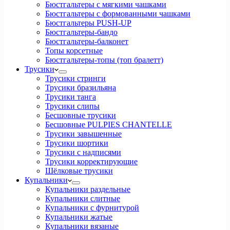
Бюстгальтеры с мягкими чашками
Бюстгальтеры с формованными чашками
Бюстгальтеры PUSH-UP
Бюстгальтеры-бандо
Бюстгальтеры-балконет
Топы корсетные
Бюстгальтеры-топы (топ бралетт)
Трусики
Трусики стринги
Трусики бразильяна
Трусики танга
Трусики слипы
Бесшовные трусики
Бесшовные PULPIES CHANTELLE
Трусики завышенные
Трусики шортики
Трусики с надписями
Трусики корректирующие
Шёлковые трусики
Купальники
Купальники раздельные
Купальники слитные
Купальники с фурнитурой
Купальники жатые
Купальники вязаные