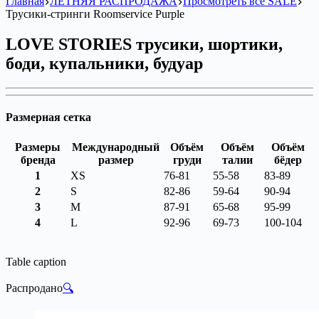
Главная
ЛЕТНЯЯ РАСПРОДАЖА
Просмотреть всё SALE
Трусики-стринги Roomservice Purple
LOVE STORIES трусики, шортики,
боди, купальники, будуар
Размерная сетка
Размеры
Международный
Объём
Объём
Объём
бренда
размер
груди
талии
бёдер
1
XS
76-81
55-58
83-89
2
S
82-86
59-64
90-94
3
M
87-91
65-68
95-99
4
L
92-96
69-73
100-104
Table caption
Распродано
🔍