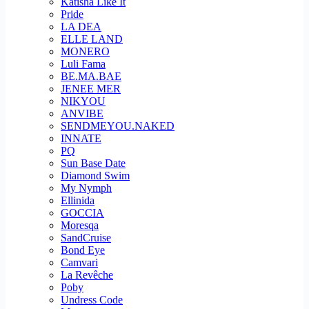
Katisha Like It
Pride
LA DEA
ELLE LAND
MONERO
Luli Fama
BE.MA.BAE
JENEE MER
NIKYOU
ANVIBE
SENDMEYOU.NAKED
INNATE
PQ
Sun Base Date
Diamond Swim
My Nymph
Ellinida
GOCCIA
Moresqa
SandCruise
Bond Eye
Camvari
La Revêche
Poby
Undress Code