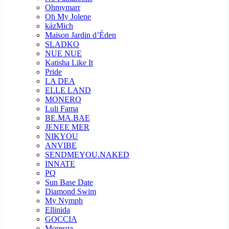
Ohmymarr
Oh My Jolene
kázMich
Maison Jardin d’Éden
SLADKO
NUE NUE
Katisha Like It
Pride
LA DEA
ELLE LAND
MONERO
Luli Fama
BE.MA.BAE
JENEE MER
NIKYOU
ANVIBE
SENDMEYOU.NAKED
INNATE
PQ
Sun Base Date
Diamond Swim
My Nymph
Ellinida
GOCCIA
Moresqa