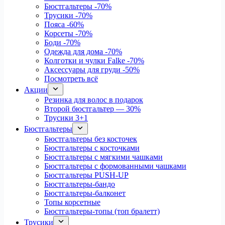
Бюстгальтеры
-70%
Трусики
-70%
Пояса
-60%
Корсеты
-70%
Боди
-70%
Одежда для дома
-70%
Колготки и чулки Falke
-70%
Аксессуары для груди
-50%
Посмотреть всё
Акции
Резинка для волос в подарок
Второй бюстгальтер — 30%
Трусики 3+1
Бюстгальтеры
Бюстгальтеры без косточек
Бюстгальтеры с косточками
Бюстгальтеры с мягкими чашками
Бюстгальтеры с формованными чашками
Бюстгальтеры PUSH-UP
Бюстгальтеры-бандо
Бюстгальтеры-балконет
Топы корсетные
Бюстгальтеры-топы (топ бралетт)
Трусики