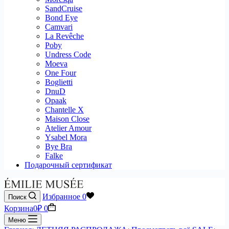
SandCruise
Bond Eye
Camvari
La Revêche
Poby
Undress Code
Moeva
One Four
Boglietti
DnuD
Opaak
Chantelle X
Maison Close
Atelier Amour
Ysabel Mora
Bye Bra
Falke
Подарочный сертификат
Избранное
0
Поиск
Корзина
0
₽
0
Меню