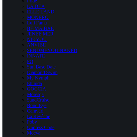
Pride
LA DEA
ELLE LAND
MONERO
Luli Fama
BE.MA.BAE
JENEE MER
NIKYOU
ANVIBE
SENDMEYOU.NAKED
INNATE
PQ
Sun Base Date
Diamond Swim
My Nymph
Ellinida
GOCCIA
Moresqa
SandCruise
Bond Eye
Camvari
La Revêche
Poby
Undress Code
Moeva