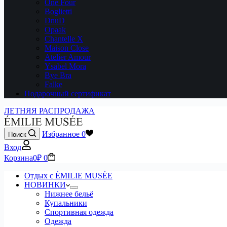
One Four
Boglietti
DnuD
Opaak
Chantelle X
Maison Close
Atelier Amour
Ysabel Mora
Bye Bra
Falke
Подарочный сертификат
ЛЕТНЯЯ РАСПРОДАЖА
Избранное
0
Поиск
Вход
Корзина
0
₽
0
Отдых с ÉMILIE MUSÉE
НОВИНКИ
Нижнее бельё
Купальники
Спортивная одежда
Одежда