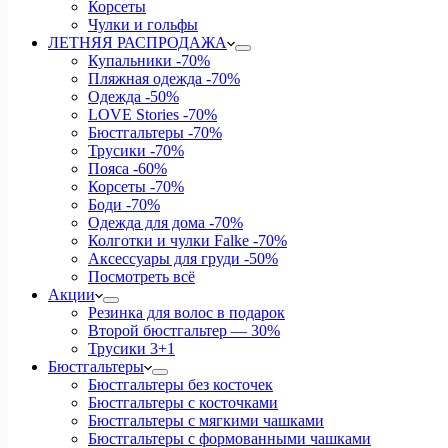
Корсеты
Чулки и гольфы
ЛЕТНЯЯ РАСПРОДАЖА
Купальники
-70%
Пляжная одежда
-70%
Одежда
-50%
LOVE Stories
-70%
Бюстгальтеры
-70%
Трусики
-70%
Пояса
-60%
Корсеты
-70%
Боди
-70%
Одежда для дома
-70%
Колготки и чулки Falke
-70%
Аксессуары для груди
-50%
Посмотреть всё
Акции
Резинка для волос в подарок
Второй бюстгальтер — 30%
Трусики 3+1
Бюстгальтеры
Бюстгальтеры без косточек
Бюстгальтеры с косточками
Бюстгальтеры с мягкими чашками
Бюстгальтеры с формованными чашками