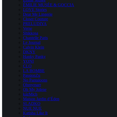
Emilie Musee
ÉMILIE MUSÉE & GOCCIA
LOVE Stories
Dear Me Lingerie
Closer Couture
PRELUDIYA
Verse
Shikkosa
Chantelle Paris
Le Journal
Calvin Klein
DKNY
Hanky Panky
YONI
CLO
LA BOMBE
PassionZu
No Pantaloons
Ohmymarr
Oh My Jolene
kázMich
Maison Jardin d’Éden
SLADKO
NUE NUE
Katisha Like It