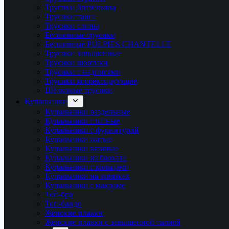
Трусики бразильяна
Трусики танга
Трусики слипы
Бесшовные трусики
Бесшовные PULPIES CHANTELLE
Трусики завышенные
Трусики шортики
Трусики с надписями
Трусики корректирующие
Шёлковые трусики
Купальники
Купальники раздельные
Купальники слитные
Купальники с фурнитурой
Купальники жатые
Купальники вязаные
Купальники из бархата
Купальники с кольцами
Купальники на завязках
Купальники с макраме
Топ-бра
Топ-бандо
Женские плавки
Женские плавки с завышенной талией