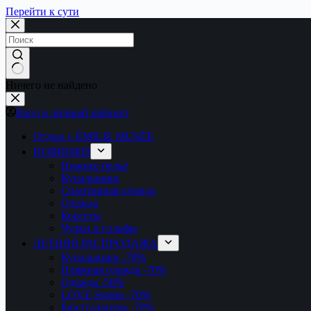
Перейти к сути
Ничего не найдено
Вход в личный кабинет
Отдых с ÉMILIE MUSÉE
НОВИНКИ
Нижнее бельё
Купальники
Спортивная одежда
Одежда
Корсеты
Чулки и гольфы
ЛЕТНЯЯ РАСПРОДАЖА
Купальники
-70%
Пляжная одежда
-70%
Одежда
-50%
LOVE Stories
-70%
Бюстгальтеры
-70%