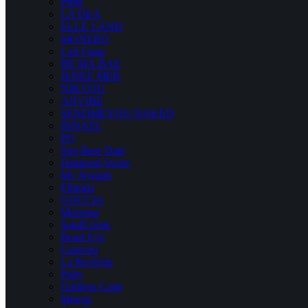
Pride
LA DEA
ELLE LAND
MONERO
Luli Fama
BE.MA.BAE
JENEE MER
NIKYOU
ANVIBE
SENDMEYOU.NAKED
INNATE
PQ
Sun Base Date
Diamond Swim
My Nymph
Ellinida
GOCCIA
Moresqa
SandCruise
Bond Eye
Camvari
La Revêche
Poby
Undress Code
Moeva