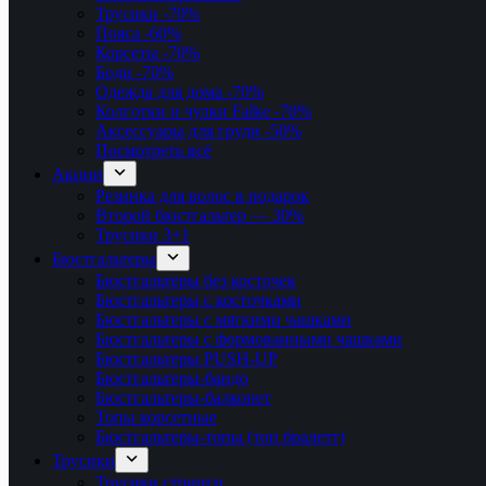
Трусики
-70%
Пояса
-60%
Корсеты
-70%
Боди
-70%
Одежда для дома
-70%
Колготки и чулки Falke
-70%
Аксессуары для груди
-50%
Посмотреть всё
Акции
Резинка для волос в подарок
Второй бюстгальтер — 30%
Трусики 3+1
Бюстгальтеры
Бюстгальтеры без косточек
Бюстгальтеры с косточками
Бюстгальтеры с мягкими чашками
Бюстгальтеры с формованными чашками
Бюстгальтеры PUSH-UP
Бюстгальтеры-бандо
Бюстгальтеры-балконет
Топы корсетные
Бюстгальтеры-топы (топ бралетт)
Трусики
Трусики стринги