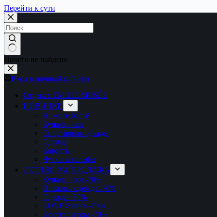
Перейти к сути
Ничего не найдено
Вход в личный кабинет
Отдых с ÉMILIE MUSÉE
НОВИНКИ
Нижнее бельё
Купальники
Спортивная одежда
Одежда
Корсеты
Чулки и гольфы
ЛЕТНЯЯ РАСПРОДАЖА
Купальники
-70%
Пляжная одежда
-70%
Одежда
-50%
LOVE Stories
-70%
Бюстгальтеры
-70%