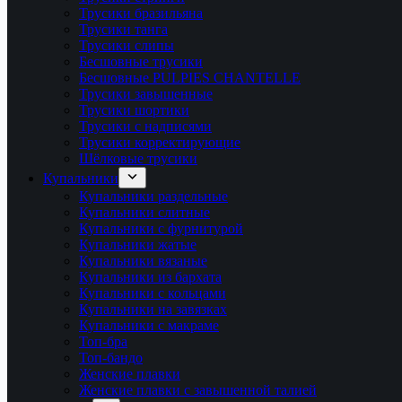
Трусики бразильяна
Трусики танга
Трусики слипы
Бесшовные трусики
Бесшовные PULPIES CHANTELLE
Трусики завышенные
Трусики шортики
Трусики с надписями
Трусики корректирующие
Шёлковые трусики
Купальники
Купальники раздельные
Купальники слитные
Купальники с фурнитурой
Купальники жатые
Купальники вязаные
Купальники из бархата
Купальники с кольцами
Купальники на завязках
Купальники с макраме
Топ-бра
Топ-бандо
Женские плавки
Женские плавки с завышенной талией