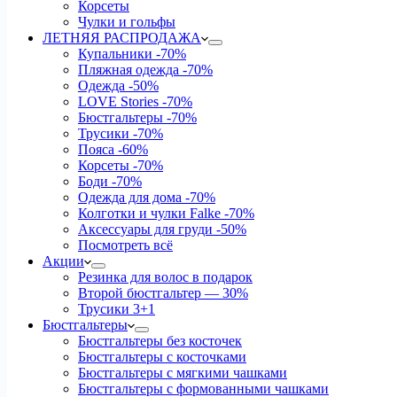
Корсеты
Чулки и гольфы
ЛЕТНЯЯ РАСПРОДАЖА
Купальники
-70%
Пляжная одежда
-70%
Одежда
-50%
LOVE Stories
-70%
Бюстгальтеры
-70%
Трусики
-70%
Пояса
-60%
Корсеты
-70%
Боди
-70%
Одежда для дома
-70%
Колготки и чулки Falke
-70%
Аксессуары для груди
-50%
Посмотреть всё
Акции
Резинка для волос в подарок
Второй бюстгальтер — 30%
Трусики 3+1
Бюстгальтеры
Бюстгальтеры без косточек
Бюстгальтеры с косточками
Бюстгальтеры с мягкими чашками
Бюстгальтеры с формованными чашками