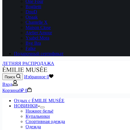
One Four
Boglietti
DnuD
Opaak
Chantelle X
Maison Close
Atelier Amour
Ysabel Mora
Bye Bra
Falke
Подарочный сертификат
ЛЕТНЯЯ РАСПРОДАЖА
Избранное
0
Поиск
Вход
Корзина
0
₽
0
Отдых с ÉMILIE MUSÉE
НОВИНКИ
Нижнее бельё
Купальники
Спортивная одежда
Одежда