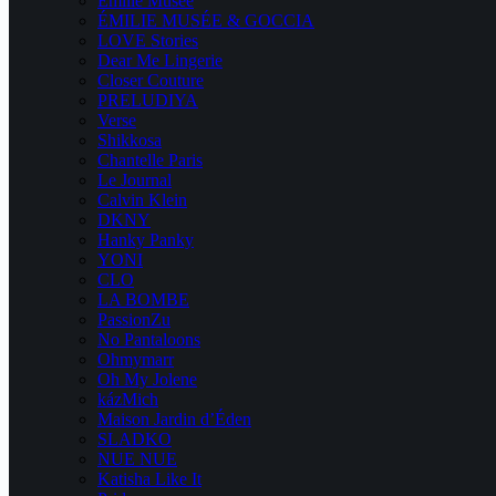
Emilie Musee
ÉMILIE MUSÉE & GOCCIA
LOVE Stories
Dear Me Lingerie
Closer Couture
PRELUDIYA
Verse
Shikkosa
Chantelle Paris
Le Journal
Calvin Klein
DKNY
Hanky Panky
YONI
CLO
LA BOMBE
PassionZu
No Pantaloons
Ohmymarr
Oh My Jolene
kázMich
Maison Jardin d’Éden
SLADKO
NUE NUE
Katisha Like It