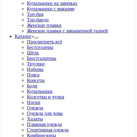
Купальники на завязках
Купальники с макраме
Топ-бра
Топ-бандо
Женские плавки
Женские плавки с завышенной талией
Каталог
Просмотреть всё
Бестселлеры
Шёлк
Бюстгальтеры
Трусики
Наборы
Пояса
Корсеты
Боди
Купальники
Колготки и чулки
Носки
Одежда
Одежда для дома
Халаты
Пляжная одежда
Спортивная одежда
Комбинезоны