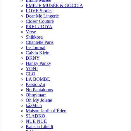
Emilie Musee
ÉMILIE MUSÉE & GOCCIA
LOVE Stories
Dear Me Lingerie
Closer Couture
PRELUDIYA
Verse
Shikkosa
Chantelle Paris
Le Journal
Calvin Klein
DKNY
Hanky Panky
YONI
CLO
LA BOMBE
PassionZu
No Pantaloons
Ohmymarr
Oh My Jolene
kázMich
Maison Jardin d’Éden
SLADKO
NUE NUE
Katisha Like It