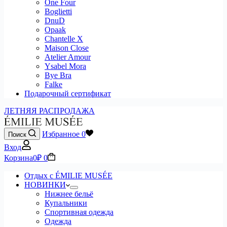
One Four
Boglietti
DnuD
Opaak
Chantelle X
Maison Close
Atelier Amour
Ysabel Mora
Bye Bra
Falke
Подарочный сертификат
ЛЕТНЯЯ РАСПРОДАЖА
Избранное
0
Поиск
Вход
Корзина
0
₽
0
Отдых с ÉMILIE MUSÉE
НОВИНКИ
Нижнее бельё
Купальники
Спортивная одежда
Одежда