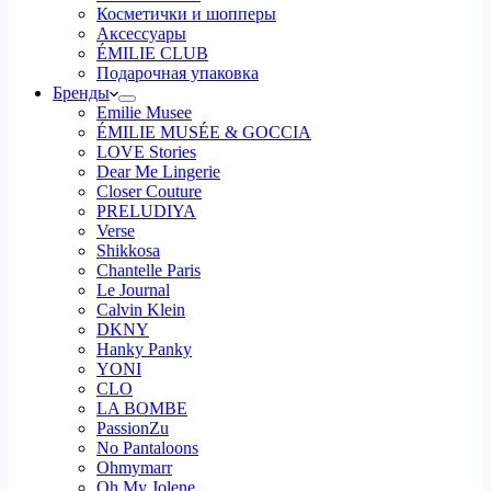
Косметички и шопперы
Аксессуары
ÉMILIE CLUB
Подарочная упаковка
Бренды
Emilie Musee
ÉMILIE MUSÉE & GOCCIA
LOVE Stories
Dear Me Lingerie
Closer Couture
PRELUDIYA
Verse
Shikkosa
Chantelle Paris
Le Journal
Calvin Klein
DKNY
Hanky Panky
YONI
CLO
LA BOMBE
PassionZu
No Pantaloons
Ohmymarr
Oh My Jolene