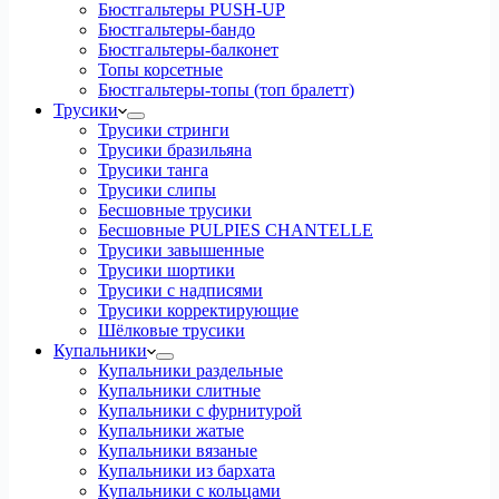
Бюстгальтеры PUSH-UP
Бюстгальтеры-бандо
Бюстгальтеры-балконет
Топы корсетные
Бюстгальтеры-топы (топ бралетт)
Трусики
Трусики стринги
Трусики бразильяна
Трусики танга
Трусики слипы
Бесшовные трусики
Бесшовные PULPIES CHANTELLE
Трусики завышенные
Трусики шортики
Трусики с надписями
Трусики корректирующие
Шёлковые трусики
Купальники
Купальники раздельные
Купальники слитные
Купальники с фурнитурой
Купальники жатые
Купальники вязаные
Купальники из бархата
Купальники с кольцами