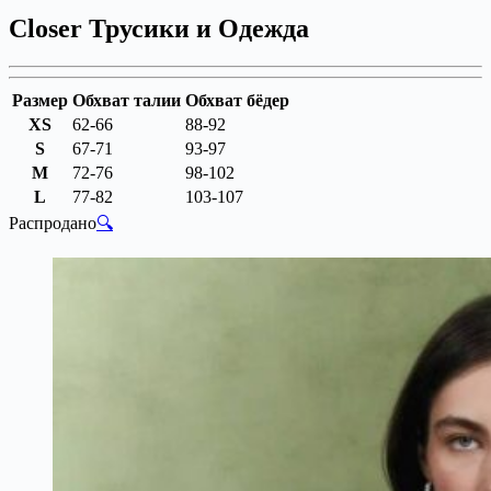
Closer Трусики и Одежда
Размер
Обхват талии
Обхват бёдер
XS
62-66
88-92
S
67-71
93-97
M
72-76
98-102
L
77-82
103-107
Распродано
🔍