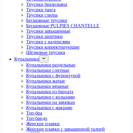
Трусики бразильяна
Трусики танга
Трусики слипы
Бесшовные трусики
Бесшовные PULPIES CHANTELLE
Трусики завышенные
Трусики шортики
Трусики с надписями
Трусики корректирующие
Шёлковые трусики
Купальники
Купальники раздельные
Купальники слитные
Купальники с фурнитурой
Купальники жатые
Купальники вязаные
Купальники из бархата
Купальники с кольцами
Купальники на завязках
Купальники с макраме
Топ-бра
Топ-бандо
Женские плавки
Женские плавки с завышенной талией