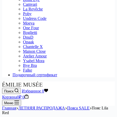
Camvari
La Revêche
Poby
Undress Code
Moeva
One Four
Boglietti
DnuD
Opaak
Chantelle X
Maison Close
Atelier Amour
Ysabel Mora
Bye Bra
Falke
Подарочный сертификат
Избранное
0
Поиск
Корзина
0
₽
0
Меню
Главная
ЛЕТНЯЯ РАСПРОДАЖА
Пояса SALE
Пояс Lila
Red