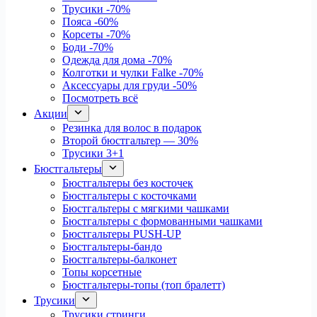
Трусики
-70%
Пояса
-60%
Корсеты
-70%
Боди
-70%
Одежда для дома
-70%
Колготки и чулки Falke
-70%
Аксессуары для груди
-50%
Посмотреть всё
Акции
Резинка для волос в подарок
Второй бюстгальтер — 30%
Трусики 3+1
Бюстгальтеры
Бюстгальтеры без косточек
Бюстгальтеры с косточками
Бюстгальтеры с мягкими чашками
Бюстгальтеры с формованными чашками
Бюстгальтеры PUSH-UP
Бюстгальтеры-бандо
Бюстгальтеры-балконет
Топы корсетные
Бюстгальтеры-топы (топ бралетт)
Трусики
Трусики стринги