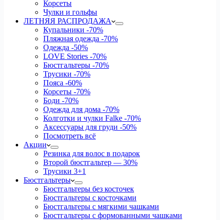
Корсеты
Чулки и гольфы
ЛЕТНЯЯ РАСПРОДАЖА
Купальники
-70%
Пляжная одежда
-70%
Одежда
-50%
LOVE Stories
-70%
Бюстгальтеры
-70%
Трусики
-70%
Пояса
-60%
Корсеты
-70%
Боди
-70%
Одежда для дома
-70%
Колготки и чулки Falke
-70%
Аксессуары для груди
-50%
Посмотреть всё
Акции
Резинка для волос в подарок
Второй бюстгальтер — 30%
Трусики 3+1
Бюстгальтеры
Бюстгальтеры без косточек
Бюстгальтеры с косточками
Бюстгальтеры с мягкими чашками
Бюстгальтеры с формованными чашками