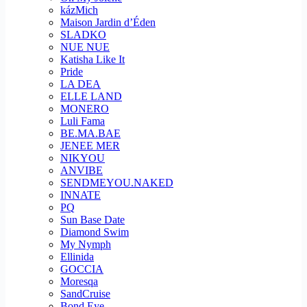
kázMich
Maison Jardin d’Éden
SLADKO
NUE NUE
Katisha Like It
Pride
LA DEA
ELLE LAND
MONERO
Luli Fama
BE.MA.BAE
JENEE MER
NIKYOU
ANVIBE
SENDMEYOU.NAKED
INNATE
PQ
Sun Base Date
Diamond Swim
My Nymph
Ellinida
GOCCIA
Moresqa
SandCruise
Bond Eye