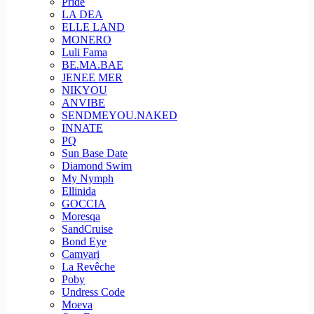
Pride
LA DEA
ELLE LAND
MONERO
Luli Fama
BE.MA.BAE
JENEE MER
NIKYOU
ANVIBE
SENDMEYOU.NAKED
INNATE
PQ
Sun Base Date
Diamond Swim
My Nymph
Ellinida
GOCCIA
Moresqa
SandCruise
Bond Eye
Camvari
La Revêche
Poby
Undress Code
Moeva