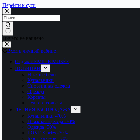
Перейти к сути
Ничего не найдено
Вход в личный кабинет
Отдых с ÉMILIE MUSÉE
НОВИНКИ
Нижнее бельё
Купальники
Спортивная одежда
Одежда
Корсеты
Чулки и гольфы
ЛЕТНЯЯ РАСПРОДАЖА
Купальники
-70%
Пляжная одежда
-70%
Одежда
-50%
LOVE Stories
-70%
Бюстгальтеры
-70%