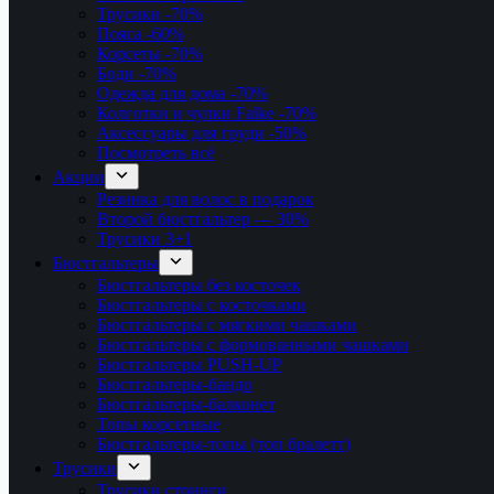
Трусики
-70%
Пояса
-60%
Корсеты
-70%
Боди
-70%
Одежда для дома
-70%
Колготки и чулки Falke
-70%
Аксессуары для груди
-50%
Посмотреть всё
Акции
Резинка для волос в подарок
Второй бюстгальтер — 30%
Трусики 3+1
Бюстгальтеры
Бюстгальтеры без косточек
Бюстгальтеры с косточками
Бюстгальтеры с мягкими чашками
Бюстгальтеры с формованными чашками
Бюстгальтеры PUSH-UP
Бюстгальтеры-бандо
Бюстгальтеры-балконет
Топы корсетные
Бюстгальтеры-топы (топ бралетт)
Трусики
Трусики стринги