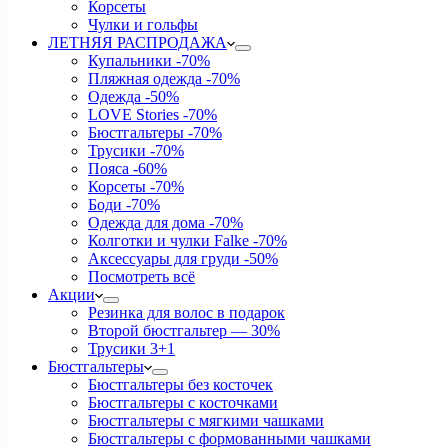
Корсеты
Чулки и гольфы
ЛЕТНЯЯ РАСПРОДАЖА
Купальники
-70%
Пляжная одежда
-70%
Одежда
-50%
LOVE Stories
-70%
Бюстгальтеры
-70%
Трусики
-70%
Пояса
-60%
Корсеты
-70%
Боди
-70%
Одежда для дома
-70%
Колготки и чулки Falke
-70%
Аксессуары для груди
-50%
Посмотреть всё
Акции
Резинка для волос в подарок
Второй бюстгальтер — 30%
Трусики 3+1
Бюстгальтеры
Бюстгальтеры без косточек
Бюстгальтеры с косточками
Бюстгальтеры с мягкими чашками
Бюстгальтеры с формованными чашками