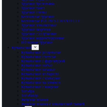
Трусики бразильяна
Трусики танга
Трусики слипы
Бесшовные трусики
Бесшовные PULPIES CHANTELLE
Трусики завышенные
Трусики шортики
Трусики с надписями
Трусики корректирующие
Шёлковые трусики
Купальники
Купальники раздельные
Купальники слитные
Купальники с фурнитурой
Купальники жатые
Купальники вязаные
Купальники из бархата
Купальники с кольцами
Купальники на завязках
Купальники с макраме
Топ-бра
Топ-бандо
Женские плавки
Женские плавки с завышенной талией