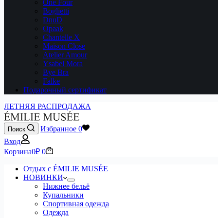
One Four
Boglietti
DnuD
Opaak
Chantelle X
Maison Close
Atelier Amour
Ysabel Mora
Bye Bra
Falke
Подарочный сертификат
ЛЕТНЯЯ РАСПРОДАЖА
Избранное
0
Поиск
Вход
Корзина
0
₽
0
Отдых с ÉMILIE MUSÉE
НОВИНКИ
Нижнее бельё
Купальники
Спортивная одежда
Одежда