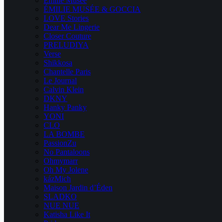
Emilie Musee
ÉMILIE MUSÉE & GOCCIA
LOVE Stories
Dear Me Lingerie
Closer Couture
PRELUDIYA
Verse
Shikkosa
Chantelle Paris
Le Journal
Calvin Klein
DKNY
Hanky Panky
YONI
CLO
LA BOMBE
PassionZu
No Pantaloons
Ohmymarr
Oh My Jolene
kázMich
Maison Jardin d’Éden
SLADKO
NUE NUE
Katisha Like It