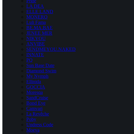
Pride
LA DEA
ELLE LAND
MONERO
Luli Fama
BE.MA.BAE
JENEE MER
NIKYOU
ANVIBE
SENDMEYOU.NAKED
INNATE
PQ
Sun Base Date
Diamond Swim
My Nymph
Ellinida
GOCCIA
Moresqa
SandCruise
Bond Eye
Camvari
La Revêche
Poby
Undress Code
Moeva